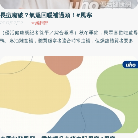
幼稚園嗎？午睡是睡地板嗎？」「學校有睡網床，我們也有帶睡
袋，連在家睡地板也都有鋪地墊。」（說到重點了）「鋪地墊？睡
長痘嘴破？氣溫回暖補過頭！#風寒
地板？該不會還睡靠近窗戶的位置，窗簾沒拉上，免得睡過頭？還
2017/02/02
Uho編輯部
是根本用百葉窗？」我劈哩啪啦說了一堆。「醫師，你怎麼知道，
（優活健康網記者徐平／綜合報導）秋冬季節，民眾喜歡吃薑母
你來過我家嗎？我們家是用百葉窗耶！」「……」睡覺環境造就的
鴨、麻油雞進補，體質虛寒者適合時常進補，但燥熱體質者要多多
「過敏性鼻炎」症狀你的孩子是不是常常夏天沒事，冬天就開始各
斟酌。另外，冬天天氣冷時也儘量要「早睡晚起」，尤其是老年人
種「過敏性鼻炎」的症狀。睡覺時就鼻塞，清醒時又沒事。之前我
及慢性疾病患者，早上要等氣溫較高時再起床，起床也應等身體暖
網路上的文章，也有很多爸媽留言問，明明自己已經留意很多事情
和後再下床，穿著採取洋蔥式穿法，避免風寒要特別記得頭部與腳
了，為什麼孩子還是會受寒？確實，很多媽媽在孩子清醒時，完全
部的保暖。進補的次數要少 進補過頭反而火氣大衛福部彰化醫院
練成了「避風如避箭」的內功心法。可是，百密有一疏，雞蛋再密
中醫師張煒東表示，今年冬天至今的情況不同於往年，冷氣團發威
也有縫。假使沒注意到睡覺環境的問題，小孩罹患的可以說是「風
時短期溫度驟降，但沒有冷氣團來襲時氣溫可逾20度，所以進補的
水性感冒」。如果你的孩子是睡地上（只墊個墊子），或是床在窗
次數要少一點，以免天氣回暖時因為進補過頭而有火氣大的情況出
戶旁，或正對著門，即使家裡使用氣密窗，窗戶附近的氣溫跟室內
現。一般常見的冬令進補有羊肉爐、薑母鴨、麻油雞、十全大補湯
比還是偏低。更何況普通窗戶一定會有微微的風不間斷地吹進來。
等都屬於溫熱的補法，體質虛寒、易手腳冰冷的人，可以藉此改善
孩子醒著的時候，機體活動旺盛，自然不怕這麼一點點寒風，可是
體質虛寒的現象，但是體質燥熱的人就不適合，若硬是要進補就容
睡著了以後呢？如果平常保護太周到，肌膚腠理疏鬆，睡眠時的這
易出現口乾舌燥、口唇破、牙齦腫痛、流鼻血及失眠等火氣大的症
些風寒，自然會影響孩子，讓大人覺得這孩子身體好像很弱，老是
狀。燥熱體質 易破嘴、頭皮屑較多一般而言，燥熱體質者，臉上