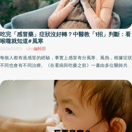
吃完「感冒藥」症狀沒好轉？中醫教「1招」判斷：看
喉嚨就知道#風寒
2024/01/03
Uho編輯部
每個人都有過感冒的經驗，事實上感冒有分風寒、風熱，根據症狀
不同也會有不同治療。《在看病與吃藥之前》一書由多位醫師共同
撰寫，從看診檢查到日常保健，為讀者深入淺出講解治療方法與臨
床醫學知識，幫助讀者打造免疫力。以下為首都醫科大學附屬北京
中醫醫院內科主治醫師周繼朴所撰篇章：