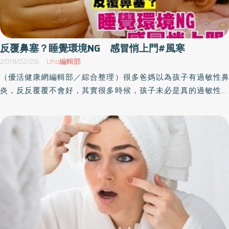
反覆鼻塞？睡覺環境NG 感冒悄上門#風寒
2019/02/26
Uho編輯部
（優活健康網編輯部／綜合整理）很多爸媽以為孩子有過敏性鼻
炎，反反覆覆不會好，其實很多時候，孩子未必是真的過敏性鼻
炎，只是反覆受風寒而沒發現而已。「醫師，我們是朋友介紹來
的。他說你很會治小孩過敏性鼻炎。」媽媽說。「你怎麼知道弟弟
是過敏性鼻炎呢？」我不解地問。「他每次天氣開始變冷，鼻子就
過敏啊。」「有哪些症狀呢？」我追問。「他每天晚上都會流鼻
水、打噴嚏、鼻塞。白天醒來，去學校以後，大概中午前就好了。
我還帶去驗過敏原。」（這個媽媽很關心小孩的狀況喔）「所以你
帶去西醫驗完後，過敏原是什麼呢？」我問。「就塵蟎稍微高一
點……」「好吧！我來看看。」（五分鐘過後）「你這孩子很正常
啊！就是常受風寒而已。」我說。「什麼？我們都很注意啊！衣服
都穿夠，在家也都有穿襪子。」媽媽一臉驚嚇地說。「嗯……他有去