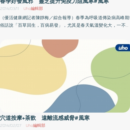
春季好發風邪 靈芝提升免疫力阻風寒#風寒
在感冒。風寒無法擋 但環境可以調整天氣有四季變化，本來就有
較易冒出痘痘，加上火氣較旺，也容易破嘴，頭皮屑較多，心情煩
2014/03/11
Uho編輯部
天氣比較寒冷的時候，現在除了冬天外，還有夏天吹不停的冷氣，
燥，也容易便祕。虛寒體質者則血液循環較差，容易手腳冰冷，大
（優活健康網記者陳靜梅／綜合報導）春季為呼吸道傳染病高峰期!
所以很多孩子一年四季都在受風寒。但孩子是可以不受這些「風水
便較軟，臉色容易蒼白。張煒東醫師指出，腸胃功能差的人要適量
俗話說「百草回生，百病易發」，尤其是春天氣溫變化大，一不留
性感冒」的，家長只要在環境上略作調整，就可以緩減這類症狀。
進補，因為有些中藥較滋膩難消化，而且藥膳中含有大量的肉類和
意恐會染上風寒。對此，疾管署周志浩副署長呼籲，免疫力差的族
在睡覺的臥室中，孩子的床請不要緊貼窗戶，窗戶最好用窗簾隔絕
油脂，對於腸胃較差的人，可能會有胃腸悶脹、難消化的現象。另
群，應儘速施打公費疫苗，以免感冒進而引發更多致命併發症。醫
寒氣，冬天時當然睡覺不開窗；夏天呢？就少吹冷氣囉！我誠摯的
外，感冒、高血壓、痛風、高血脂、肝硬化等慢性病者都不適宜進
師表示，流感易造成全身肌肉痠痛，且發高燒至39度以上，並持續2
建議爸媽要讓孩子睡在「床上」，所謂的床是架高的床，不是地板
補，否則會出現咽喉痛或口乾舌燥等讓感冒症狀加重的狀況。老人
～3天，症狀比一般感冒嚴重；此外，一般感冒則是咳嗽、流鼻水，
上的「墊子」。這些作法都能讓寒氣留在地板，減少孩子被寒氣侵
家或慢性疾病的人 要記得避寒冬天的生活作息要避寒，對於老人
發燒多在39度以下、持續1～2天左右，提醒民眾有類似症狀都要立
犯的機會。很多上幼兒園的孩子會在學校午睡，也請家長盡量和學
家或慢性疾病與抵抗力差的人，在戶外氣溫低時，盡量待在室內，
即就醫。除了施打疫苗預防感染外，醫師建議，還可藉由提升免疫
校溝通，不要讓孩子直接躺在地板上，最好要有網床或墊子，墊上
室內可以使用電暖器等電器讓室內溫度維持穩定，氣候不穩定時傳
力來保護自身健康。樟芝、靈芝中的多醣體 能提升免疫力提升免
再加墊被。不過中醫也常說「若要小兒安，常帶三分飢與寒」，意
染疾病多，所以少去公共場合，這就是避開外在的影響因素。
疫力方法，不外乎營養充足、多運動、良好睡眠、多休息等，醫師
思就是不要吃太撐、包太緊。很多孩子的肌膚腠理疏鬆、容易受
說還可透過中藥等漢方藥材，來補足身體所需，如樟芝、靈芝中富
寒，都是因為平常包得太厚太緊，自然稍一受風就感冒。孩子穿得
含的多醣體來提升免疫力，讓風寒不再來；多醣體具有活化細胞、
暖就行了，不需要過度「包裝」啊！（本文摘自／賴韋圳／中醫爸
保肝、消炎及抗過敏等作用，並增加人體的自然免疫力，讓身體強
爸40個育兒神招，孩子少生病、超好帶：不打針、少吃藥，輕鬆搞
壯、不受病邪侵擾。
定高燒不退、久咳不好等小兒惱人病／三采出版）
穴道按摩+茶飲 遠離流感威脅#風寒
2014/02/07
Uho編輯部