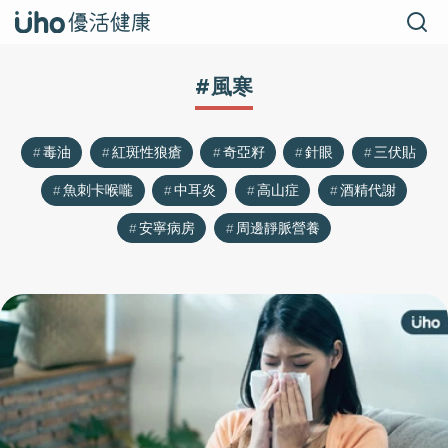
#風寒
毒油
紅斑性狼瘡
奇亞籽
針眼
三伏貼
魚刺卡喉嚨
中耳炎
高山症
酒精代謝
安寧病房
周邊靜脈營養