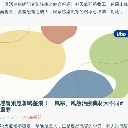
（優活健康網記者陳靜梅／綜合報導）好天氣即將收工！這周末鋒
面將至，溫差恐隨之增大，民眾感染風寒的機率恐增加！對此，台
北慈濟醫院中醫科吳佩青醫師表示，要避免罹患流感，除了正常飲
食、睡眠外，也可利用穴道按摩、增加免疫力，遠離流感病毒威
脅。吳佩青醫師解釋，流感病毒大多藉由口鼻傳染，因此提醒民眾
外出時可勤洗手、戴口罩，或是透過補肺益氣的經穴按摩，如肺經
經絡，來增強身體抵抗力、預防疾病；建議大家可用雙手，分別由
雲門穴（鎖骨外端下方凹陷處）往下敲打，沿腋前，經上肢內側推
至拇指上的少商穴（大拇指指甲旁），藉由重複此動作來達到抵抗
風寒、預防感冒、減緩過敏及氣喘等肺部系統疾病的效果。此外，
民眾若是不幸出現打噴嚏、咳嗽、流鼻水等症狀，可能是感染風
寒，吳佩青醫師建議可透過2款簡單茶飲，來降低感冒不適，如感冒
初期，可食用魚腥草茶、或熱檸檬冰糖飲來驅風寒，降低不適感：●
「風熱外感」初期／出現喉嚨痛、口乾舌燥、濃痰、鼻涕、畏寒等
感冒別急著喝薑湯！ 風寒、風熱治療藥材大不同#
症狀者，可服用「魚腥草茶」。作法／準備乾燥魚腥草1兩，先用清
風寒
水洗淨後，加入3000c.c的水、浸泡10分鐘；接著大火煮滾後，轉小
2011/10/14
Uho編輯部
火繼續煮20分鐘；再加入1錢的薄荷，關火悶5分鐘，濾渣後溫飲。●
秋天氣候不穩定，早晚溫差大，正是容易感冒的季節。有人說感冒