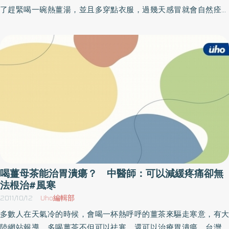
「風寒外感」初期／出現咳嗽、流鼻水、痰較清、較稀症狀者，可
了趕緊喝一碗熱薑湯，並且多穿點衣服，過幾天感冒就會自然痊癒
服用「熱檸檬冰糖飲」。作法／先將整顆檸檬洗淨，接著含檸檬皮
了。台北市立聯合醫院中醫師黃建榮表示，在中醫學上感冒有風
切片，加入1000c.c的水，煮至檸檬皮變黃色，加上適量冰糖，即可
熱、風寒之分，如果是風熱型的感冒，因為薑是屬於熱性食物，所
溫熱飲用。
以反而容易火上加油更嚴重，所以不是每一種感冒都適合用喝薑湯
發汗來治療。如何區分風熱型、風寒型感冒？黃建榮中醫師表示，
風寒型的感冒，會出現全身發冷、鼻塞、流鼻水、頭痛等症狀，風
寒型的感冒因為身體受寒，導致身體代謝變慢，免疫力也會跟著降
低。而薑在中醫學上屬溫熱性，有幫助身體出汗、驅風寒的效果，
所以當受到風寒型的感冒時，喝一碗熱薑湯，使人體微微出汗，確
實有治療感冒的療效。不過如果出現發燒、流鼻涕、喉嚨痛、卡黃
痰等風熱型感冒時，就不適合再使用溫熱的薑湯來治療，因為此時
人體已經受了風熱，喝下熱薑湯，恐怕會適得其反，會出現越喝越
嚴重的問題。當出現風熱型感冒時，建議可以用薄荷、銀花等屬性
喝薑母茶能治胃潰瘍？ 中醫師：可以減緩疼痛卻無
溫涼的藥材，驅散身體的內熱來治療感冒。黃建榮醫師也提醒，感
法根治#風寒
冒時應該注意自己屬於哪種風寒，若自己無法分辨，就一定要尋求
2011/10/12
Uho編輯部
醫師的幫助。而平常在生活上，盡量注意讓自己有規律的作息、充
多數人在天氣冷的時候，會喝一杯熱呼呼的薑茶來驅走寒意，有大
足的睡眠、清淡的飲食、配合適當的運動，才能擁有健康的身體。
陸網站報導，多喝薑茶不但可以祛寒，還可以治療胃潰瘍。台灣開