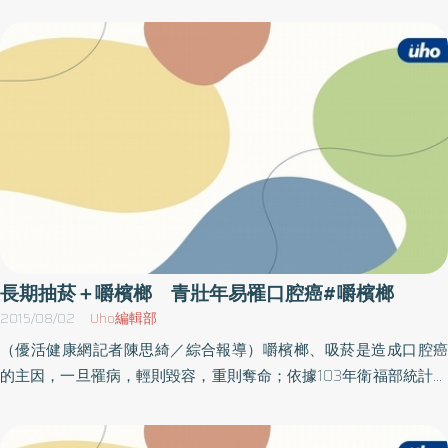
種「跨代效應」的原因是因為檳榔子中的致癌物亞硝胺，引發人類
死於口腔癌，其中逾9成是男性；國民健康署101年癌症登記資料亦
DNA突變，透過男性的Y染色體影響下一代，導致代謝症侯群出現在
顯示，每年有逾6000位男性國人罹患口腔癌。醫師觸診 敏感度可
嚼檳者的子代，由此顯現嚼檳榔對除了影響自身的健康，也會危及
達8成抽菸與嚼食檳榔是罹患口腔癌的2大危險因子，我國因氣候及
子女的健康！透過專科醫師目視檢查口腔黏膜，每年發現逾5,000名
各種因素，與東南亞國家及太平洋島國都有種植、嚼食檳榔之問
癌前病變及癌症個案；而及早治療，口腔癌早期的存活率更高達8
題；為使國人遠離口腔癌危害，國健署自88年起針對18歲以上有嚼
成！因此，千金難買早篩到，國健署邱淑媞署長再次呼籲，有嚼檳
檳榔及吸菸者提供口腔癌篩檢服務，鑒於30歲以上篩檢陽性率高於
榔或吸菸習慣之民眾，要定期接受口腔黏膜檢查：若發現口腔黏膜
未滿30歲3倍，於99年起擴大辦理篩檢時，將篩檢年齡調整至30歲
有出現異常，千萬不要因為不會疼痛、或沒有出血等症狀就延遲就
以上，有嚼檳榔(含已戒)或吸菸民眾每2年1次口腔癌篩檢服務。國健
醫，錯失早期治療的良機。
署邱淑媞署長表示，透過醫師進行全口腔黏膜的診視及觸診，此種
目視檢查敏感度達8成、特異度更高達9成以上，能早期找到有癌前
病變及癌症病人，並且透過有系統的轉介，協助病人能進行早期治
長期抽菸＋嚼檳榔 青壯年易罹口腔癌#嚼檳榔
療，降低疾病的威脅。增加檳榔致癌常識 建構無檳支持環境每年
2015/08/02
Uho編輯部
臺灣藉由篩檢可發現5000名以上癌前病變及癌症個案，為防制民眾
（優活健康網記者陳思綺／綜合報導）嚼檳榔、吸菸是造成口腔癌
嚼檳及鼓勵戒檳，國健署透過各式衛教宣導，增加民眾對檳榔致癌
的主因，一旦罹病，輕則毀容，重則奪命；依據103年衛福部統計顯
之認知，並在各場域，包括軍隊、社區、學校和職場等場域建構無
示，口腔癌的發生率和死亡率，均佔台灣男性癌症的第4位，也為我
檳支持環境。同時透過醫院診所、社區、職場等提供嚼檳榔者戒檳
國青壯年男性最容易發生的癌症。檳榔不僅傷己 還可能危害家庭
服務，由受過訓練的衛教人員在民眾戒檳過程提供支持與關心；另