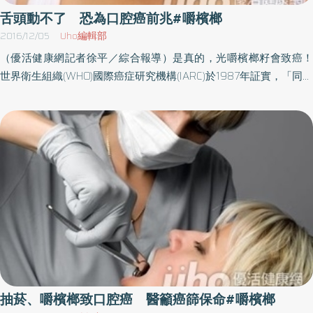
舌頭動不了 恐為口腔癌前兆#嚼檳榔
2016/12/05
Uho編輯部
（優活健康網記者徐平／綜合報導）是真的，光嚼檳榔籽會致癌！
世界衛生組織(WHO)國際癌症研究機構(IARC)於1987年証實，「同時
吸菸、嚼檳榔」會致癌，2003年，IARC又提出「檳榔籽是第一類致
癌物」，也就是光咀嚼檳榔籽就會致癌，有鑑於絕食檳榔對國人健
康的危害甚鉅，衛福部乃定每年12月3日為口腔癌防治日。吃檳榔、
喝酒 口腔癌機率高123倍彰化基督教醫院副院長陳穆寬教授表示，
國內口腔癌罹病族群以彰化、雲林、南投、花東地區居多，絕大多
數的口腔癌患者和嚼食檳榔，檳榔對於口腔癌的影響力比菸酒還嚴
重，有9成的病人都吃過檳榔，據統計，吃檳榔罹患口腔癌的機率是
不吃檳榔的28倍，有抽菸、吃檳榔習慣者則是89倍，再加上喝酒便
大幅提高為123倍。在衛福部及醫療單位戮力宣導下，近10年全台吃
檳榔人口降了一半，由於嚼食檳榔的危害延續長達20年，即使已戒
除，仍是口腔癌等疾病的高危險群，陳穆寬教授指出，雖然吃檳榔
人口減少，但口腔癌發生率仍然持續攀升，估計4至5年後才會下
抽菸、嚼檳榔致口腔癌 醫籲癌篩保命#嚼檳榔
降。口腔有紅斑、白斑、口腔張不開 快就醫陳穆寬教授提醒，一