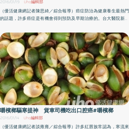
2016/01/19
Uho編輯部
等親患有頭頸部癌症(口腔癌、口咽癌、下咽癌、喉癌、食道癌)、曾
（優活健康網記者陳思綺／綜合報導）癌症防治為健康養生最熱門
吃過或正在吃檳榔，有抽菸習慣者，應積極關心自己的口腔健康情
的話題，許多癌症是有機會得到預防及早期治療的。台大醫院新竹
形，若發現口腔潰瘍同一部位持續2周沒有癒合，口腔有紅斑、白
分院耳鼻喉部林玫君醫師指出，惡性腫瘤已連續33年蟬聯十大死因
斑、口腔張不開、口腔出現莫名流血、舌頭運動困難、口腔或頭頸
之首，其中口腔癌為癌症十大死因第5位，主要的致癌因子為嚼檳榔
部出現腫塊，請盡速就醫。這些族群 應每2年1次口腔黏膜檢查由
及抽菸，雖然近年來衛生機關大力呼籲民眾減少檳榔和菸的使用，
於口腔癌晚期的預後不佳且影響生活甚鉅，衛福部次長蔡森田教
然台灣口腔癌的發生率還是逐年增加。化放療後 恐致吞嚥、語言
授，積極推動口腔癌篩檢，針對30歲以上嚼檳榔（含已戒檳榔）或
障礙國民健康署今年公佈的統計顯示，口腔癌為101年十大癌症發生
吸菸民眾、18至未滿30歲嚼檳榔（含已戒檳榔）原住民，每2年1次
人數第5位。口腔癌的五年存活率隨期數上升而下降，第三期為
口腔黏膜檢查。
54.9％，而第四期只剩33.3％，除了要避免致癌物質的使用，早期
診斷、早期治療也是減少口腔癌致死率。林玫君醫師指出，晚期的
口腔癌（第三、四期），不僅手術有一定的難度，術後通常要加做
化學及放射線治療；治療後吞嚥、語言功能或外觀受影響是常見的
併發症。 不明腫塊、嘴破逾2週是警示林玫君醫師表示，早期診斷口
腔癌並非難事，針對有危險因子的族群（30歲以上，有嚼檳榔或吸
嚼檳榔驅寒提神 貨車司機吃出口腔癌#嚼檳榔
菸之民眾），國民健康署提供免費的癌症篩檢，由耳鼻喉科或牙科
2016/01/14
Uho編輯部
醫師親自檢查口腔黏膜。若呈現不明腫塊、超過兩週無法癒合的潰
（優活健康網記者談雍雍／綜合報導）許多紅唇族常認為，寒流來