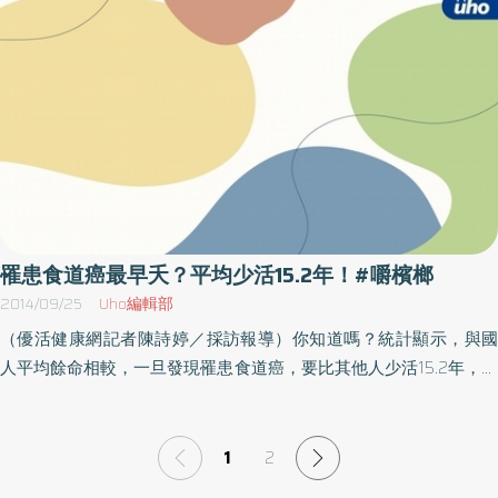
為此，國健署已在2010年起，將口腔癌篩檢納入預防保健服務。為
外，國健署積極動防治工作，包括協助環保署針對亂吐檳榔汁者提
使民眾了解口腔癌對健康的危害，與定期檢查的重要性，聖馬爾定
供戒檳衛教，103年約計2000人接受衛生教育；並提供了農委會在
醫院社區醫療部於7月底，和後湖里社區民眾共同舉行支持無檳環境
檳榔廢園轉作上之相關經費，預計3年可減少4800公頃；與教育部
衛教講座，藉由課程提升民眾健康促進意識，與定期癌症篩檢的觀
合作上積極推動無檳校園，103年就有150所學校加入計畫。邱淑媞
念。社區營造員陳伊罧表示，不少嚼檳榔的民眾多半是為了提神，
署表示，因為大家的努力，成效已具體可看見，全國18歲以上男性
但看到一顆顆的檳榔，帶來的不僅是對咀嚼者的傷害，還有對整個
嚼檳已自96年17.2％下降至103年的9.7％，下降幅度達44％，這樣
家庭的危害，為了自身健康著想，更要趁早杜絕，因此現在每週都
的成功經驗，可成為國際上推動口腔癌防治之參考。
會到社區健康小站量血壓、測血糖，以能做到疾病預防及健康維
護。定期2年口腔黏膜檢查聖馬爾定醫院社區醫療部表示，目前國民
健康署補助30歲以上嚼檳榔、已戒檳榔，或吸菸民眾、18歲以上未
罹患食道癌最早夭？平均少活15.2年！#嚼檳榔
滿30歲嚼檳榔或已戒檳榔之原住民，每2年1次口腔黏膜檢查，民眾
2014/09/25
Uho編輯部
可持健保卡到醫療院所進行檢查。
（優活健康網記者陳詩婷／採訪報導）你知道嗎？統計顯示，與國
人平均餘命相較，一旦發現罹患食道癌，要比其他人少活15.2年，故
食道癌被稱之為國人十大死因中的「早夭癌」。消化系內視鏡醫學
會暨高雄長庚紀念醫院胃腸肝膽科系胃腸科吳耿良醫師表示，由於
食道癌早期沒有明顯症狀，一旦出現不舒服就醫時，多半已是不易
1
2
治療的晚期，存活率偏低，建議食道癌的高危險群，應每年定期做