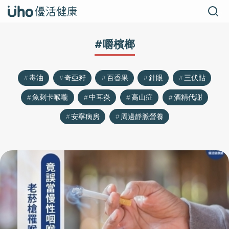
#嚼檳榔
毒油
奇亞籽
百香果
針眼
三伏貼
魚刺卡喉嚨
中耳炎
高山症
酒精代謝
安寧病房
周邊靜脈營養