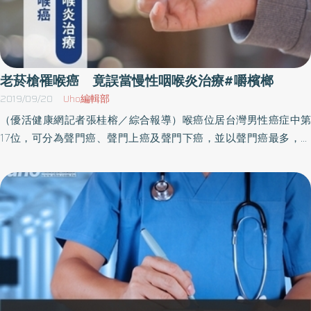
老菸槍罹喉癌 竟誤當慢性咽喉炎治療#嚼檳榔
2019/09/20
Uho編輯部
（優活健康網記者張桂榕／綜合報導）喉癌位居台灣男性癌症中第
17位，可分為聲門癌、聲門上癌及聲門下癌，並以聲門癌最多，也
是最容易早期發現的癌別；喉癌好發族群為40歲以上，且有抽菸、
喝酒、嚼檳榔習慣的男性，當出現喉嚨卡卡合併頸部腫塊、聲音沙
啞、吞嚥疼痛等症狀，就得當心可能與喉頭病變有關。愛唱歌的78
歲徐伯伯，因長年抽菸，近月來感到喉嚨卡卡，連說話也很有磁
性，就醫檢查以為只是胃酸逆流導致慢性咽喉炎，但後續出現吞嚥
困難、喉嚨疼痛等症狀，改至大醫院詳細檢查，發現竟是「喉癌第
二期」，為保留說話及吞嚥功能，醫療團隊建議接受放射線治療，
目前狀況恢復良好，也決定徹底戒菸。罹喉癌竟誤當慢性咽喉炎治
療亞洲大學附屬醫院耳鼻喉部主治醫師黃純惟表示，徐伯伯數個月