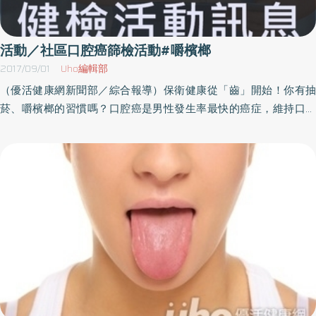
來受喉嚨卡卡所擾，但之前到診所就醫，均以慢性咽喉炎治療，直
到赴醫院透過鼻咽內視鏡檢查後，發現喉部的會厭軟骨處有一個2.5
公分大的腫瘤，經切片檢查證實為喉癌第二期，令徐伯伯震驚不
活動／社區口腔癌篩檢活動#嚼檳榔
已。為此徐伯伯接受放射線治療７週，每週5天，每次10到20分
2017/09/01
Uho編輯部
鐘，終順利恢復健康，又能開心出門唱歌。放射線治療可保留喉部
（優活健康網新聞部／綜合報導）保衛健康從「齒」開始！你有抽
的構造與機能黃純惟強調，喉癌是頭頸癌中預後較好的癌症，其治
菸、嚼檳榔的習慣嗎？口腔癌是男性發生率最快的癌症，維持口腔
療方式包括手術切除、放射線治療和化學治療，可依患者狀況選擇
健康除了要遠離檳榔、菸酒外，定期接受檢查也是最重要的方法之
單獨或合併使用，因徐伯伯罹患聲門上癌，經評估，透過放射線治
一。良好的衛生是得到高生活品質的重要關鍵，此次活動將會由家
療，除了可保留喉部的構造與機能，治療後也能經口發音，治癒率
醫科莊家銘主任主講，進行口腔篩檢活動及衛教宣導，講座內容豐
相當高，但若是喉癌晚期的患者，恐需透過手術切除合併放射線治
富，歡迎踴躍參加！名稱：社區口腔癌篩檢活動時間：106年9月12
療，才能根除惡性腫瘤。黃純惟提醒，長年抽菸、喝酒、嚼檳榔，
日 星期(二) 上午08:00-09:30地點：汽訓中心（南投市光明一路300
以及有家族癌症病史的男性，若出現喉癌的症狀（持續性的聲音沙
號）洽詢：049-2231150轉2323或2317
啞、喉嚨異物感、呼吸困難、吞嚥困難及咽喉疼痛等症狀），一定
要提高警覺，若能早期治療，通常早期喉癌治癒率高達8成，但若到
晚期，則治癒率降至5成左右，千萬不能輕忽。