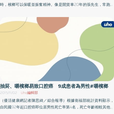
瘍、紅白斑，都會建議切片檢查。 預防勝於治療，林醫師呼籲有嚼
時，檳榔可以保暖並振奮精神。像是開貨車20年的張先生，常跑夜
食檳榔或吸菸的民眾，戒掉這些習慣，並建議至各大醫療院所耳鼻
車容易沒精神，尤其是天氣冷的時候總會來個幾顆檳榔驅寒，想藉
喉科或牙科門診，進行口腔癌篩檢。
此提神。太太苦勸別再嚼檳榔，容易得口腔癌，但他總是抱著「不
會那麼衰啦！」的心態拒絕聽勸，即便發現口腔內有白斑，心想反
正也不痛，因此不以為意，沒想到上個月看感冒時醫師順便檢查，
發現口腔黏膜有問題，確診後確定是口腔癌，他這才痛定思痛地戒
檳。檳榔素使人成癮、致癌 遺毒下一代國際癌症研究總署在2003就
把檳榔子為第一類致癌物，而研究顯示，每天10顆檳榔、長達10年
以上者，就算戒掉檳榔，罹患口腔癌的高風險仍會持續10年以上！
國民健康署邱淑媞署長表示，用嚼檳榔來保暖跟提神，是下下之
策！市面上驅寒的小物很多，千萬別因為嚼檳榔賭上自己的健
康。 統計顯示10個口腔癌患者9個有嚼檳榔習慣；檳榔子（菁仔）
除了是極強的致癌物質外，其中的檳榔素會作用於中樞和自律神經
抽菸、嚼檳榔易致口腔癌 9成患者為男性#嚼檳榔
系統，使嚼檳榔者的心裡產生依賴而成癮；另外，研究並證實：男
2015/11/02
Uho編輯部
性嚼食檳榔者罹患糖尿病或高血糖、代謝症候群危險性皆顯著高於
（優活健康網記者陳思綺／綜合報導）根據衛福部統計資料顯示，
未嚼檳者，父親有嚼檳榔，小孩有高達2倍的風險較無嚼檳榔者的小
自民國92年起口腔癌即位居男性死亡率第4名，死亡年齡相較其他癌
孩，容易發生代謝症候群。口腔癌早篩出 存活率高達8成而導致這
症，提早了10年，死亡人數還在上升，目前每年有超過2700位國人