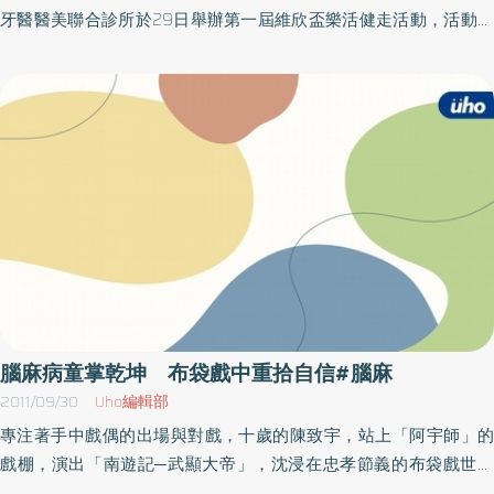
定角度不正確或使用不當／骨盆帶一定要能貫穿骨盆兩側，如果沒
牙醫醫美聯合診所於29日舉辦第一屆維欣盃樂活健走活動，活動當
取綜合治療 復健搭配針灸與推拿按摩 腦性麻痺也可透過針灸進行
正確使用骨盆帶，易造成兒童滑落。補救辦法為將骨盆固定帶收緊
天不只請來公益團體表演外，還捐出經費協助腦麻及視障朋友找到
治療，腦性麻痺產生的原因可能是出生時因為早產腦部發育未成
到僅可一根手指頭進出的彈性。如果擔心有太大壓力到骨盆骨凸的
合適的就業工作，呼籲大家一同關懷弱勢。為公益而走！邱國杰院
熟、生產過程不順利導致腦部缺氧受傷或是出生後腦部受到傷害，
時候，可在骨盆帶兩側使用軟襯墊，反倒是不綁緊時，兒童因往前
長表示，此次活動最大的特色是為公益而走，並推動腦麻及視障關
以致腦部出現問題，腦性麻痺一定伴有肢體運動功能的障礙，還可
滑使得骨盆後傾造成尾骨承重，不可不慎。
懷，將把捐款用在協助他們就業，讓他們能擁有穩定的工作機會；
能併有智能、聽力、視力方面的問題，尤其是運動區一旦損傷，就
邱國杰院長致力於公益上，他在自家診所內設置按摩小站，不只提
會造成肢體運動功能的障礙，古代治療方式包括針灸、推拿按摩、
供看診病人免費10分鐘的肩頸紓壓體驗、緩解看牙恐懼外，也讓視
服藥，腦性麻痺應是要採取綜合治療，除了西醫的復健以外，搭配
障朋友有一個舒適的就業環境和穩定的收入來源，相當用心。此
中醫針灸與推拿按摩，更可加強療效，針灸的治療腦性麻痺的原理
外，邱院長亦在佳節送禮時刻，主動詢問腦麻協會的禮盒採購，希
主要是用頭皮針，透過頭皮上特定部位的刺激並反射到腦組織，讓
望讓朋友吃的開心，同時讓腦麻朋友們有持續的工作機會。為此，
腦組織的分化跟代償可以更好。 (孫茂峰醫師於英國倫敦西敏大學傳
更希望透過這次健走活動，號召更多人一起做公益、分享愛。
統醫藥學術研討會。 圖片提供／孫茂峰醫師) 針灸前不要空腹 空腹
血管收縮容易造成暈針的現象 孫茂峰醫師表示，一般的針灸，尤其
是所謂的針刺還是有些許的危險性，雖然比例很低但還是有可能發
腦麻病童掌乾坤 布袋戲中重拾自信#腦麻
生，因此務必要特別小心注意，在針灸之前不要空腹，因為空腹的
2011/09/30
Uho編輯部
時候血管收縮，容易造成暈針的現象，暈針是較為常見的狀況，有
專注著手中戲偶的出場與對戲，十歲的陳致宇，站上「阿宇師」的
些第一次扎針的病人可能是由於心情緊張害怕、前一晚沒睡好，或
戲棚，演出「南遊記─武顯大帝」，沈浸在忠孝節義的布袋戲世界
是因為空腹血流不夠，在扎針的時候血管收縮，尤其是腦部的血管
裡。師徒兩人一搭一唱，老師不時提醒著站上表演台的致宇，戲偶