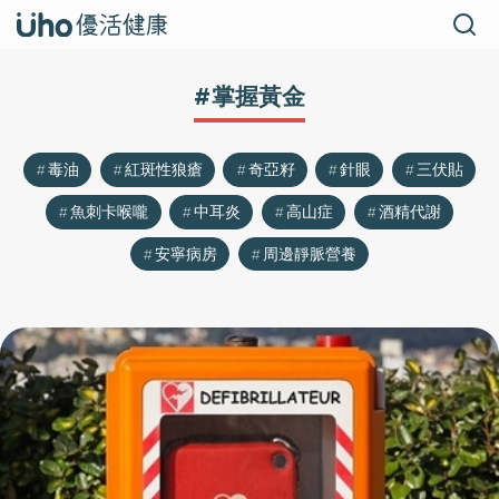
#掌握黃金
毒油
紅斑性狼瘡
奇亞籽
針眼
三伏貼
魚刺卡喉嚨
中耳炎
高山症
酒精代謝
安寧病房
周邊靜脈營養