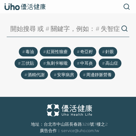
毒油
紅斑性狼瘡
奇亞籽
針眼
三伏貼
魚刺卡喉嚨
中耳炎
高山症
酒精代謝
安寧病房
周邊靜脈營養
地址：台北市中山區長春路328號7樓之2
廣告合作：
service@uho.com.tw