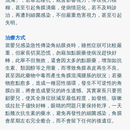
混濁」，若靠近瞳孔，就會影響視力，導玫視力模
糊，甚至引起角膜潰瘍，使病情惡化，若不及時診
治，再遭到細菌感染，不但嚴重危害視力，甚至引起
失明。
治療方式
當嬰兒感染急性傳染角結膜炎時，雖然症狀可比較嚴
重，但家長切莫恐慌，勿藉加點眼藥使病況趕快好
轉，此舉不但無效，還會因太多的點眼藥，增加如抗
生素、類固醇等之用量，而導致角膜表皮再生不良。
甚至因此藥物中毒而產生角膜混濁腫脹的狀況；若藥
物愈點愈多，造成一種惡性循環，發生不可逆性的角
膜白斑，將會造成嬰兒的終生遺憾。其實家長只要照
顧嬰兒，使其全身症狀減至最低程度，如發燒、咳嗽
或拉肚子儘快好轉，眼睛的問題只要保持乾淨，一天
點幾次抗生素的藥水，避免再發性的細菌感染，角膜
會星期左右完全癒合，而不會留下任何的後遺症。