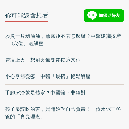
你可能還會想看
股災一片綠油油，焦慮睡不著怎麼辦？中醫建議按摩
「3穴位」速解壓
冒痘上火 想消火氣要常按這穴位
小心季節憂鬱 中醫「幾招」輕鬆解壓
手腳冰冷就是體寒？中醫籲：非絕對
孩子最該吃的苦，是開始對自己負責！一位水泥工爸
爸的「育兒理念」