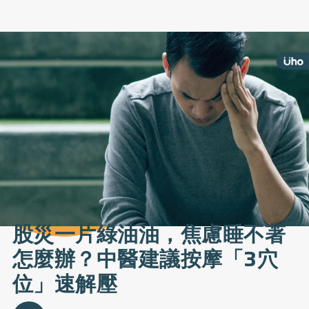
股災一片綠油油，焦慮睡不著
怎麼辦？中醫建議按摩「3穴
位」速解壓