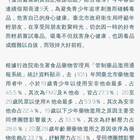
連續假期長達9天，為避免青少年追求刺激而碰觸毒
品，危害自己的身心健康。臺北市政府衛生局呼籲年
輕朋友，在享受與朋友歡聚時光，切勿因一時的好奇
而輕易嘗試毒品。吸毒不但戕害身心健康，也因毒品
成癮難以自拔，而毀掉大好前程。
根據行政院衛生署食品藥物管理局「管制藥品濫用通
報系統」統計資料顯示，去（101）年間臺北市藥物濫
用者中，小於19歲青少年以使用安非他命最多，占
45.5％，其次為FM2及Ｋ他命 ，皆占27.3％； 20至
29歲民眾以使用Ｋ他命最多，占53.9％，其次為安非
他命占22.4％。19歲以下少年藥物濫用之原因主要受
同儕團體影響最大，占33.3％，其次為紓解壓力占
28.6％；20至29歲年齡層藥物濫用之原因依序為藥
物依賴占33.7％，紓解壓力占16.1％，受同儕團體影響