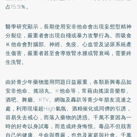
占15.9％。
醫學研究顯示，長期使用安非他命會出現妄想型精神
分裂症，嚴重者會出現自殘或暴力攻擊行為。而吸食
Ｋ他命會對腦部、神經、免疫、心血管及泌尿系統產
生傷害，嚴重者甚至會導致腎水腫或腎衰竭，需要終
生洗腎。
由於青少年藥物濫用問題日益嚴重，各類新興毒品如
安非他命、搖頭丸、K他命等，常藉由搖滾音樂祭、
酒吧、舞廳、KTV、網咖及轟趴等青少年朋友流連之
處，利用現場超High氣氛、酒精催化或同儕的引誘，
容易失去戒心，而落入藥物的誘惑。千萬不要因為一
時的好奇以身試毒，而造成終身悔恨。毒品不但戕害
自己的健康、生命與尊嚴，也危及家庭與社會。千萬