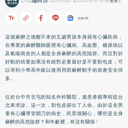
Uho編輯部
2012/1/20（2022/3/15 19:38更新）
追蹤訂閱
這個麻醉之後醒不來的五歲男孩本身就有心臟疾病，
在專業的麻醉醫師眼裡有
心臟病
、
高血壓
、
糖尿病
以
及
氣喘
病史的人都是全身麻醉的高危險群。而且對於
好動的幼童如果沒有絕對必要最好是不要割包皮；可
以等到小學高年級以後用局部麻醉動手術就會安全得
多。
位於台中市北屯的知名外科醫院，連患者都專程從台
北來求診。這一次，割包皮卻出了人命。由於這名男
童有心臟導管開刀的病史，民眾很關心，哪些是全身
麻醉的高危險群？和年齡層，有沒有關係?