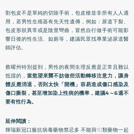
割包皮不是單純的切除手術，包皮槍並非所有人人適
用，若男性生殖器有先天性遺傳，例如：尿道下裂、
包皮形狀異常或是陰莖彎曲，冒然自行做手術可能影
響日後的性生活、如廁等，建議民眾找專業泌尿道醫
師評估。
蔡曜州特別提到，男性的夜間生理反應是正常且難以
抵擋的，
當慾望來襲不妨做些活動轉移注意力，讓身
體反應消退，否則太快「開機」容易造成傷口感染及
傷口撕裂，甚至增加染上性病的機率，建議4～6週不
要有性行為。
延伸閱讀：
輝瑞新冠口服抗病毒藥物禁忌多 不能與10類藥物一起