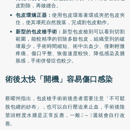
皮割除，再做縫合。
包皮環矯正器：
使用包皮環靠著環或夾把包皮夾
住，使其壞死自然脫落，完成割包皮動作。
新型的包皮槍手術：
新型包皮槍則可以看到切割
範圍，能較精準的切除多餘包皮，組織受到的破
壞最少，手術時間縮短、術中出血少、僅剩輕微
疼痛、傷口平整、恢復速度較快、降低感染及腫
脹感，手術併發症也較少。
術後太快「開機」容易傷口感染
蔡曜州指出，包皮槍手術術後患者需要注意「不可鬆
脫包纏的紗布」，也可以自行壓迫來止血，手術後陰
莖頭輕度水腫是正常反應，一般2～3週就會自行改
善。