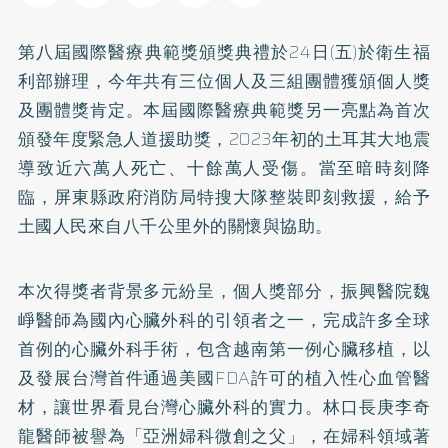
第八屆國際醫療典範獎頒獎典禮於24日(五)於衛生福
利部辦理，今年共有三位個人及三組團體獲頒個人獎
及團體獎肯定。本屆國際醫療典範獎另一亮點為首次
頒發年度緊急人道援助獎，2023年初的土耳其大地震
導致近六萬人死亡、十餘萬人受傷。當至暗時刻降
臨，屏東縣政府消防局特搜大隊整裝即刻救援，給予
土國人民來自八千公里外的關懷與協助。
本次得獎者背景多元紛呈，個人獎部分，振興醫院魏
崢醫師為國內心臟外科的引領者之一，完成許多全球
首例的心臟外科手術，包含越南第一例心臟移植，以
及發展台灣首件通過美國FDA許可的植入性心血管醫
材，讓世界看見台灣心臟外科的實力。林口長庚李奇
龍醫師被譽為「亞洲婦科微創之父」，在婦科領域著