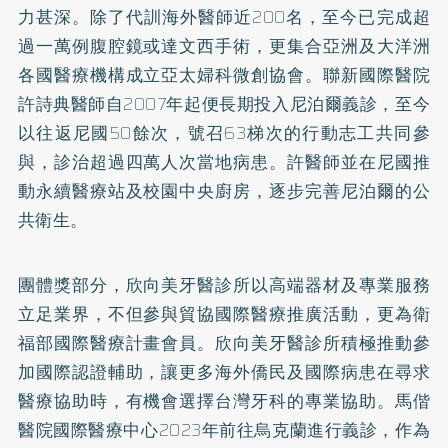
力甚深。除了代訓海外醫師近200名，至今已完成超
過一萬例腹腔鏡或達文西手術，更集合亞洲及大洋洲
各國醫療機構成立亞太婦科微創協會。聯新國際醫院
許詩典醫師自2007年起便長期投入尼泊爾義診，至今
以往返尼國50餘次，號召63梯次的行動志工共同參
與，診治超過四萬人次當地病患。許醫師並在尼國推
動永續醫療站及校園中央廚房，逐步完善尼泊爾的公
共衛生。
團體獎部分，欣向美牙醫診所以高端器材及專業服務
立足業界，不但參與貿協國際醫療推廣活動，更為衛
福部國際醫療計畫會員。欣向美牙醫診所積極推動參
加國際認證輔助，讓更多海外僑民及國際病患在尋求
醫療協助時，有機會選擇台灣牙科的專業協助。馬偕
醫院國際醫療中心2023年前往烏克蘭進行義診，作為