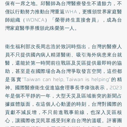
保有一席之地。邱醫師為台灣醫療發生不遺餘力，不
僅以行動努力推動台灣重返WHA，更獲頒世界家庭醫
師組織（WONCA）「榮譽終生直接會員」，成為台
灣家庭醫學界獲頒此殊榮第一人。
衛生福利部次長周志浩於致詞時指出，台灣的醫療人
員不只提供國內病人精湛醫術、吸引海外病患來台就
醫，還能於第一時間前往戰區及災區提供最即時的協
助，甚至是在國際場合為台灣爭取發言空間，這些都
是落實”Taiwan can help, Taiwan is helping”的精
神。國際醫療衛生促進協會理事長李偉強表示，2023
年是個不平靜的一年，大型天災及區域衝突的新聞占
據媒體版面，在這個人心動盪的時刻，台灣對國際的
貢獻不減反增，不只前進戰事前線，也深入災區核
心，讓國際收災民眾感受到來自台灣的溫暖。評審團