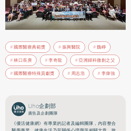
國際醫療典範獎
振興醫院
魏崢
林口長庚
李奇龍
亞洲婦科微創之父
國際醫療特殊貢獻獎
周志浩
李偉強
Uho企劃部
廣告及企劃團隊
《優活健康網》有專業的記者及編輯團隊，內容整合
醫學專業、健康生活乃至關係心理學等相關文章，致