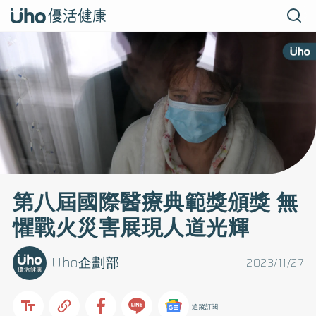
第八屆國際醫療典範獎頒獎 無
懼戰火災害展現人道光輝
Uho企劃部
2023/11/27
追蹤訂閱