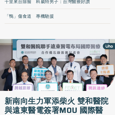
千里來台除瘤 科威特男子：台灣醫療好讚
「鴨」傷食道 專機馳援
新南向生力軍添柴火 雙和醫院
與遠東醫電簽署MOU 國際醫