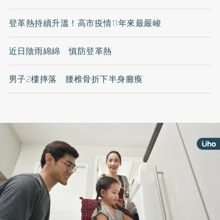
登革熱持續升溫！高市疫情11年來最嚴峻
近日陰雨綿綿 慎防登革熱
男子2樓摔落 腰椎骨折下半身癱瘓