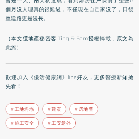
會是一天、兩天就造成，看到鄰房住戶陳情了整整8
個月沒人理真的很難過，不僅現在自己家沒了，日後
重建路更是漫長。
（本文獲地產秘密客 Ting & Sam授權轉載，原文為
此篇
）
歡迎加入
《優活健康網》line好友
，更多醫療新知搶
先看！
工地坍塌
建案
房地產
施工安全
工安意外