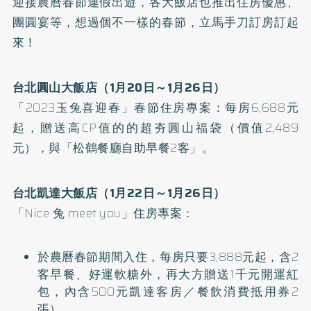
迎接農曆春節連假出遊，各大飯店也推出住房優惠、
團圓宴等，想過個不一樣的春節，立馬手刀訂房訂起
來！
台北圓山大飯店（1月20日～1月26日）
「2023玉兔喜迎春」春節住房專案：每房6,688元
起，贈送高CP值的的超夯圓山福袋（價值2,489
元），與「松鶴餐廳自助早餐2客」。
台北凱達大飯店（1月22日～1月26日）
「Nice 兔 meet you」住房專案：
於農曆春節期間入住，每房只要3,888元起，含2
客早餐、好運軟糖外，再大方贈送1千元開運紅
包，內含500元凱達客房／餐飲消費抵用券2
張）。