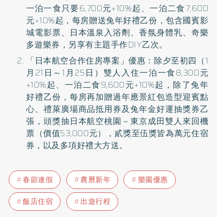
一泊一食只要6,700元+10%起、一泊二食7,600
元+10%起，每房贈送兔年好禮乙份，包含國賓影
城電影票、日本溫泉入浴劑、香氛身體乳、奇樂
多遊樂券，另享有主題手作DIY乙次。
「日本航空合作住房專案」優惠：除夕至初四（1
月21日～1月25日）雙人入住一泊一食8,300元
+10%起、一泊二食9,600元+10%起，除了兔年
好禮乙份，每房再加贈過年應景紅包造型迎賓點
心、禮萊廣場商品抵用券及兔年金好運抽獎券乙
張，頭獎抽日本航空桃園－東京成田雙人來回機
票（價值53,000元），貳獎至伍獎皆為萬元住宿
券，以及多項好禮大方送。
春節連假
農曆新年
樂園優惠
飯店住宿
出遊行程