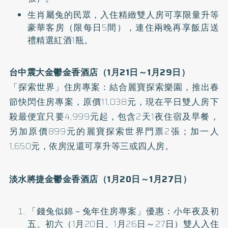
生肖屬兔的民眾，入住精緻雙人房可享限量升等
豪華客房（限每日5間），連住兩晚再享飯店送
禮精選紅酒1瓶。
台中震大金鬱金香酒店（1月21日～1月29日）
「探索世界」住房專案：結合麗寶探索樂園，推出春
節快閃住房專案，原價11,038元，現在平日雙人房下
殺最便宜只要4,999元起，包含2天1夜住宿及早餐，
另加原價899元的麗寶探索世界門票2張；加一人
1,650元，依房況還可享升等三或四人房。
淡水將捷金鬱金香酒店（1月20日～1月27日）
「錢兔似錦－兔年住房專案」優惠：小年夜及初
五、初六（1月20日、1月26日～27日）雙人入住