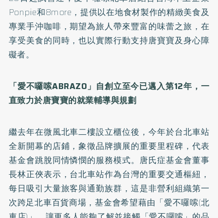
Ponpie和8more，提供以在地食材製作的精緻美食及
專業手沖咖啡，期望為旅人帶來豐富的味蕾之旅，在
享受美食的同時，也以實際行動支持唐寶寶及身心障
礙者。
「愛不囉嗦ABRAZO」自創立至今已邁入第12年，一
直致力於唐寶寶的就業輔導與規劃
繼去年在微風北車二樓設立櫃位後，今年於台北車站
全新開幕的店鋪，象徵品牌擴展的重要里程碑，代表
基金會跳脫同情憐憫的服務模式。唐氏症基金會董事
長林正俠表示，台北車站作為台灣的重要交通樞紐，
每日吸引大量旅客與通勤族群，這是非營利組織第一
次跨足北車百貨商場，基金會希望藉由「愛不囉嗦(北
車店)」，讓更多人能夠了解並接觸「愛不囉嗦」的品