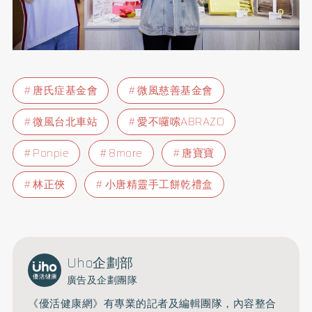
唐氏症基金會
微風慈善基金會
微風台北車站
愛不囉嗦ABRAZO
Ponpie
8more
唐寶寶
林正俠
小唐精靈手工餅乾禮盒
Uho企劃部
廣告及企劃團隊
《優活健康網》有專業的記者及編輯團隊，內容整合