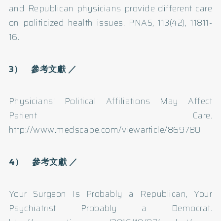
and Republican physicians provide different care
on politicized health issues. PNAS, 113(42), 11811-
16.
3） 參考文獻 ／
Physicians' Political Affiliations May Affect
Patient Care.
http://www.medscape.com/viewarticle/869780
4） 參考文獻 ／
Your Surgeon Is Probably a Republican, Your
Psychiatrist Probably a Democrat.