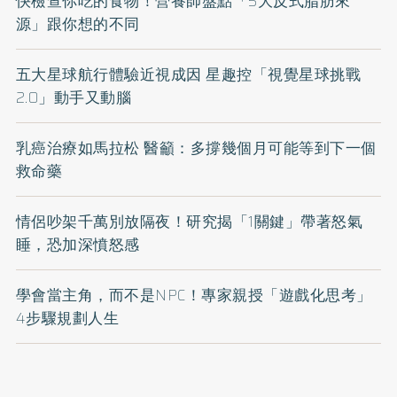
快檢查你吃的食物！營養師盤點「5大反式脂肪來
源」跟你想的不同
五大星球航行體驗近視成因 星趣控「視覺星球挑戰
2.0」動手又動腦
乳癌治療如馬拉松 醫籲：多撐幾個月可能等到下一個
救命藥
情侶吵架千萬別放隔夜！研究揭「1關鍵」帶著怒氣
睡，恐加深憤怒感
學會當主角，而不是NPC！專家親授「遊戲化思考」
4步驟規劃人生