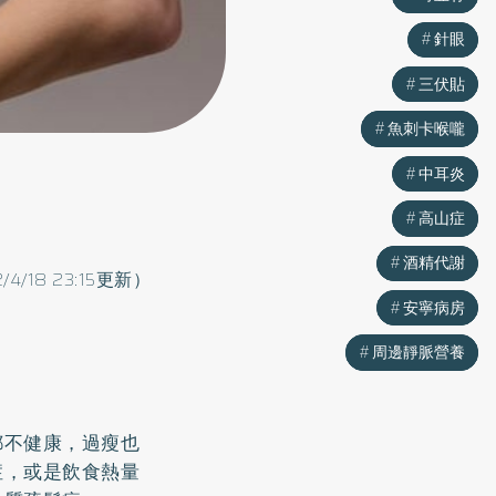
針眼
針眼
三伏貼
三伏貼
魚刺卡喉嚨
魚刺卡喉嚨
中耳炎
中耳炎
高山症
高山症
酒精代謝
酒精代謝
2/4/18 23:15更新）
安寧病房
安寧病房
周邊靜脈營養
周邊靜脈營養
都不健康，過瘦也
症，或是飲食熱量