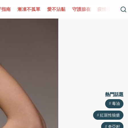
單
愛不沾黏
守護腺在
疫情保衛戰
再生醫學
愛的未
熱門話題
熱門話題
毒油
毒油
紅斑性狼瘡
紅斑性狼瘡
奇亞籽
奇亞籽