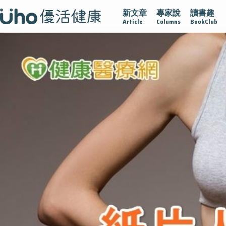
新文章
專家說
讀書趣
疫情保衛戰
再生醫學
愛的未來視
認識攝護腺肥大
Article
Columns
BookClub