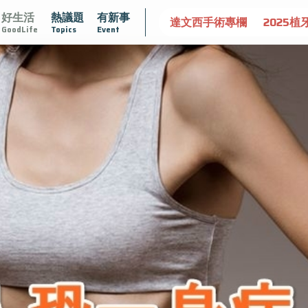
好生活
熱議題
有新事
守護骨骼健康
達文西手術專欄
2025植牙指南
漸凍不孤
GoodLife
Topics
Event