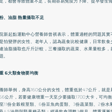
足，都會導致體重不足，長期容易免疫力下降、提早發生
粉、油脂 熱量攝取不足
院新起點運動中心營養師曾祺表示，體重過輕的問題其實
是怕變胖的女性、老年人，認為蔬食比較健康，日常飲食
連油脂攝取也斤斤計較，三餐攝取的蔬菜、水果量較多，
題。
重 6大類食物要均衡
養師舉例，身高160公分的女性，體重低於47公斤，就
56公斤，若要健康增重一天至少要攝取1700大卡，可均
0至11份全榖根莖類、6份豆魚肉蛋類、3份蔬菜類、2份水果
及4.5油脂與堅果種子類；經過飲食調整3個月，體重逐