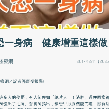
恐一身病 健康增重這樣做
醫療網
2017/12/11（202
醫療網／記者郭庚儒報導)
許多人的夢靨，有人卻瘦如「紙片人」！過胖、過瘦同樣
身體出了毛病。營養師指出，罹患甲狀腺機能亢進、厭食