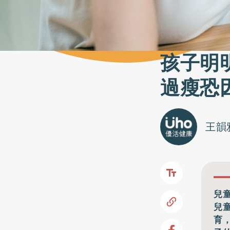
孩子明
過瘦恐
王韻
兒
兒
育