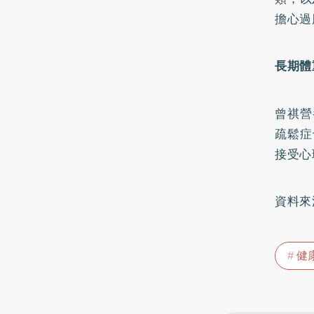
擔心過
長期體
曾祺營
疏鬆症
接受心
資料來
健