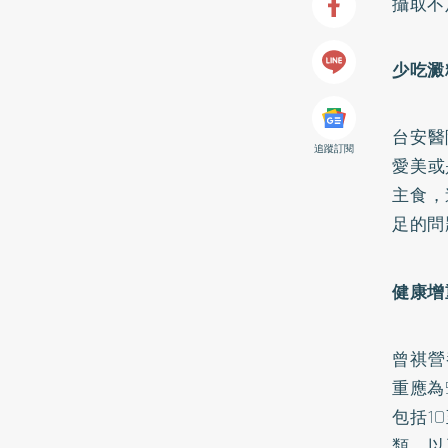
攝取不
少吃澱
台安醫
追蹤訂閱
愛美或
主食，
足的問
健康增
曾祺營
重應為
包括1
類，以