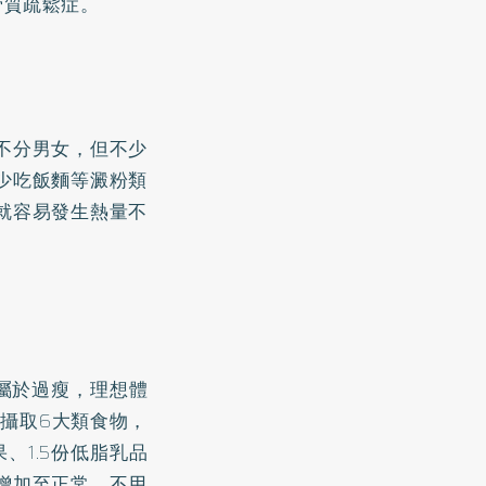
骨質疏鬆症
。
不分男女，但不少
少吃飯麵等澱粉類
就容易發生熱量不
是屬於過瘦，理想體
衡攝取6大類食物，
、1.5份低脂乳品
漸增加至正常，不用