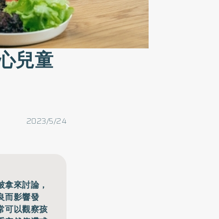
心兒童
2023/5/24
被拿來討論，
良而影響發
常可以觀察孩