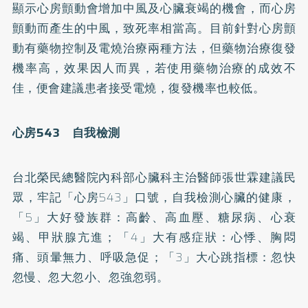
顯示心房顫動會增加中風及心臟衰竭的機會，而心房
顫動而產生的中風，致死率相當高。目前針對心房顫
動有藥物控制及電燒治療兩種方法，但藥物治療復發
機率高，效果因人而異，若使用藥物治療的成效不
佳，便會建議患者接受電燒，復發機率也較低。
心房543 自我檢測
台北榮民總醫院內科部心臟科主治醫師張世霖建議民
眾，牢記「心房543」口號，自我檢測心臟的健康，
「5」大好發族群：高齡、
高血壓
、
糖尿病
、心衰
竭、甲狀腺亢進；「4」大有感症狀：心悸、胸悶
痛、頭暈無力、呼吸急促；「3」大心跳指標：忽快
忽慢、忽大忽小、忽強忽弱。