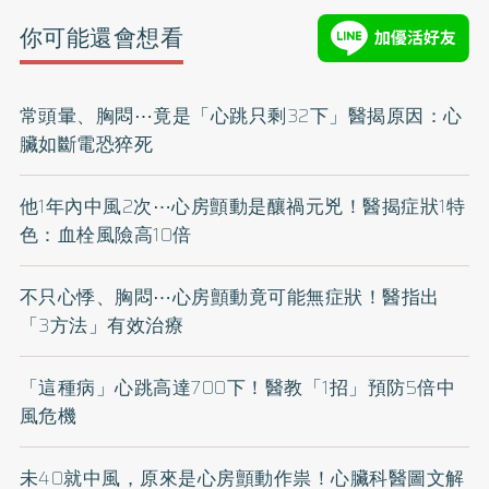
你可能還會想看
常頭暈、胸悶⋯竟是「心跳只剩32下」醫揭原因：心
臟如斷電恐猝死
他1年內中風2次⋯心房顫動是釀禍元兇！醫揭症狀1特
色：血栓風險高10倍
不只心悸、胸悶⋯心房顫動竟可能無症狀！醫指出
「3方法」有效治療
「這種病」心跳高達700下！醫教「1招」預防5倍中
風危機
未40就中風，原來是心房顫動作祟！心臟科醫圖文解