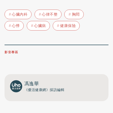
心臟內科
心律不整
胸悶
心悸
心臟病
健康保險
影音專區
0809-091-257
立即撥打服務專線
開啟聲音
馮逸華
《優活健康網》採訪編輯