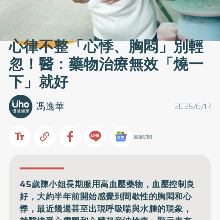
心律不整「心悸、胸悶」別輕
忽！醫：藥物治療無效「燒一
下」就好
馮逸華
2025/6/17
追蹤訂閱
45歲陳小姐長期服用高血壓藥物，血壓控制良
好，大約半年前開始感覺到間歇性的胸悶和心
悸，最近幾週甚至出現呼吸喘與水腫的現象，