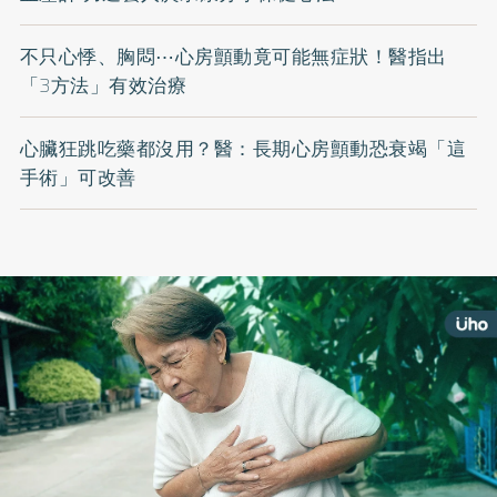
不只心悸、胸悶⋯心房顫動竟可能無症狀！醫指出
「3方法」有效治療
心臟狂跳吃藥都沒用？醫：長期心房顫動恐衰竭「這
手術」可改善