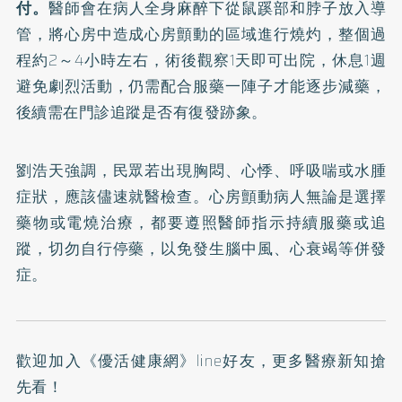
付。
醫師會在病人全身麻醉下從鼠蹊部和脖子放入導
管，將心房中造成心房顫動的區域進行燒灼，整個過
程約2～4小時左右，術後觀察1天即可出院，休息1週
避免劇烈活動，仍需配合服藥一陣子才能逐步減藥，
後續需在門診追蹤是否有復發跡象。
劉浩天強調，民眾若出現胸悶、心悸、呼吸喘或水腫
症狀，應該儘速就醫檢查。心房顫動病人無論是選擇
藥物或電燒治療，都要遵照醫師指示持續服藥或追
蹤，切勿自行停藥，以免發生腦中風、心衰竭等併發
症。
歡迎加入
《優活健康網》line好友
，更多醫療新知搶
先看！