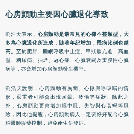
心房顫動主要因心臟退化導致
劉浩天表示，
心房顫動
是最常見的心律不整類型，大
多為心臟退化所造成，隨著年紀增加，罹病比例也越
高。
至於肥胖、睡眠呼吸中止症、甲狀腺亢進、高血
壓、糖尿病、抽煙、冠心症、心臟衰竭及瓣膜性心臟
病等，亦會增加心房顫動發生機率。
劉浩天說明，心房顫動有胸悶、心悸與呼吸喘的情
形，嚴重者可能會出現頭暈、疲倦等症狀。除此之
外，心房顫動更會增加腦中風、失智與心衰竭等風
險，因此他提醒，心房顫動病人一定要好好配合心臟
科醫師服藥控制，避免產生併發症。