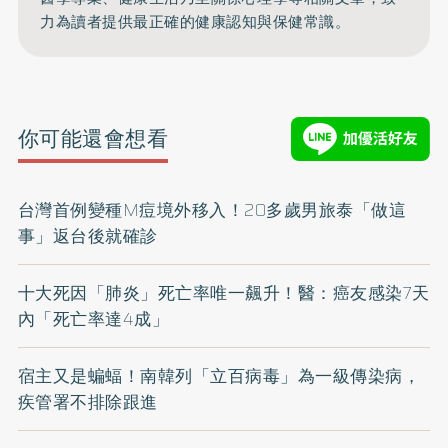
力為讀者提供最正確的健康認知與保健常識。
你可能還會想看
台灣首例變種M痘境外移入！20多歲男旅泰「做這
事」返台後就確診
十大死因「肺炎」死亡率唯一飆升！醫：癌友感染7天
內「死亡率達4成」
宿主又是蝙蝠！南韓列「立百病毒」為一級傳染病，
疾管署不排除跟進