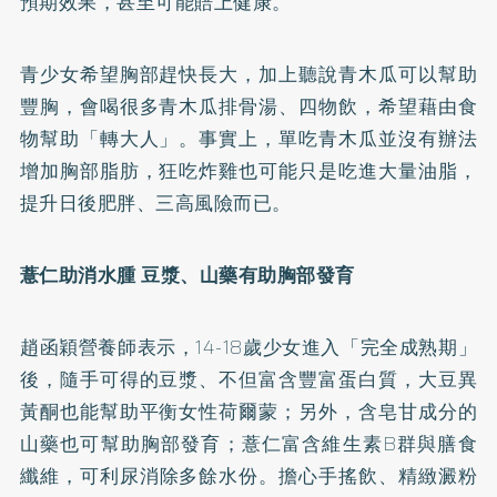
預期效果，甚至可能賠上健康。
青少女希望胸部趕快長大，加上聽說青木瓜可以幫助
豐胸，會喝很多青木瓜排骨湯、
四物
飲，希望藉由食
物幫助「轉大人」。事實上，單吃青木瓜並沒有辦法
增加胸部脂肪，狂吃炸雞也可能只是吃進大量油脂，
提升日後
肥胖
、三高風險而已。
薏仁助消水腫 豆漿、山藥有助胸部發育
趙函穎營養師表示，14-18歲少女進入「完全成熟期」
後，隨手可得的豆漿、不但富含豐富蛋白質，大豆異
黃酮也能幫助平衡女性荷爾蒙；另外，含皂甘成分的
山藥也可幫助胸部發育；薏仁富含
維生素B群
與
膳食
纖維
，可利尿消除多餘水份。擔心手搖飲、精緻澱粉