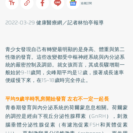
追蹤訂閱
2022-03-29 健康醫療網／記者林怡亭報導
青少女發現自己有轉變最明顯的是身高、體重與第二
性徵的發育。這些改變都受中樞神經系統與內分泌系
統的嚴密控制及調節。就女孩而言，其成長驟增期一
般始於9~11歲間，尖峰期平均是12歲，接著成長速率
便緩慢下來，在15~18歲時完全停止。
平均9歲半時乳房開始發育 左右不一定一起長
青春期發育與內分泌系統的荷爾蒙息息相關。荷爾蒙
的調控是經由下視丘分泌性腺釋素（GnRH），刺激
腦垂體分泌性腺促素（有濾泡促素FSH和黃體促素