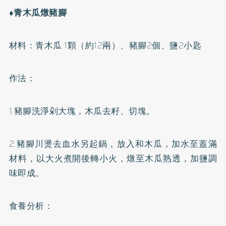
♦青木瓜燉豬腳
材料：青木瓜 1顆（約12兩）、豬腳2個、鹽2小匙
作法：
1.豬腳洗淨剁大塊，木瓜去籽、切塊。
2.豬腳川燙去血水另起鍋，放入和木瓜，加水至蓋滿
材料，以大火煮開後轉小火，燉至木瓜熟透，加鹽調
味即成。
食養分析：