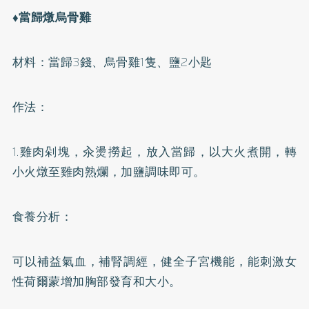
♦當歸燉烏骨雞
材料：當歸3錢、烏骨雞1隻、鹽2小匙
作法：
1.雞肉剁塊，汆燙撈起，放入當歸，以大火煮開，轉
小火燉至雞肉熟爛，加鹽調味即可。
食養分析：
可以補益氣血，補腎調經，健全子宮機能，能刺激女
性荷爾蒙增加胸部發育和大小。