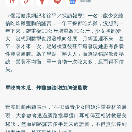
追蹤訂閱
（優活健康網記者徐平／採訪報導）一名17歲少女聽
信吃炸雞豐胸的謠言，一年三餐都吃炸雞，沒想到一
年下來，體重從50公斤增重為70公斤，少女胸部變
大，沒想到體型也跟著橫向發展，月經遲遲不來，甚
至一季才來一次，經過檢查後甚至還發現她患有多囊
性卵巢囊腫。為了早點「轉大人」而遵循錯誤飲食秘
訣，營養不均衡，單一食物一次吃太多，反而得不償
失。
單吃青木瓜、炸雞無法增加胸部脂肪
營養師趙函穎表示，14-18歲青少女開始注重身材的展
現，大多數會透過網路搜尋獲口耳相傳互相討教變美
秘訣，然而網路謠言多半是未經證實，不但無法達到