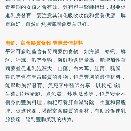
青春期的女孩才會有效。吳宛容中醫師指出，想要促
進乳房發育，要注意其消化吸收功能和營養供應，脾
胃顧好，自然而然胸部就會發育良好。
海鮮、富含膠質食物 豐胸最佳材料
平常可多吃些含有荷爾蒙的食物，如海鮮、蛤蜊、鮮
蚵、牡蠣、蝦等食物，海鮮類含
鋅
量高，能增加性荷
爾蒙並促進乳泡漲大，山藥、白木耳、紅棗、豬腳、
雞爪等含有豐富膠質的食物，也是豐胸的最佳材料，
能幫助胸部發育。吳宛容中醫師分享，以枸杞3錢、
生薑2片燉豬腳、煮魚湯、炒地瓜葉等，也是安全不
傷身的豐胸料理，枸杞可養肝血滋腎陰，生薑和胃醒
脾、促進代謝，搭配富含膠質的食材，有助於促使乳
腺發達，達到豐胸美乳的功效。