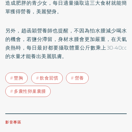
造成肥胖的青少女，每日適量攝取這三大食材就能簡
單獲得營養，美麗變身。
另外，趙函穎營養師也提醒，不因為怕水腫減少喝水
的機會，若鹽分滯留，身材水腫會更加嚴重，在天氣
炎熱時，每日最好都要攝取體重公斤數乘上30-40cc
的水量才能養出美麗肌膚。
豐胸
飲食習慣
營養
多囊性卵巢囊腫
影音專區
0809-091-257
立即撥打服務專線