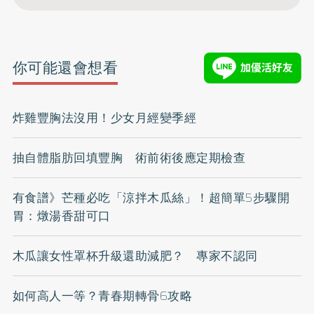
你可能還會想看
炸雞豐胸法沒用！少女月經變季經
抽自體脂肪回填豐胸 術前術後應定期檢查
有食譜》芒種必吃「涼拌木瓜絲」！超簡單5步驟開
胃：燉湯香甜可口
木瓜讓女性罩杯升級還助減肥？ 專家不認同
如何高人一等？青春期轉骨6攻略