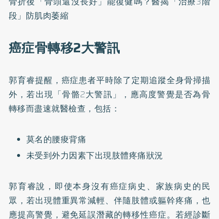
骨折後「骨頭還沒長好」能復健嗎？醫揭「治療3階
段」防肌肉萎縮
癌症骨轉移2大警訊
郭育睿提醒，癌症患者平時除了定期追蹤全身骨掃描
外，若出現「骨骼2大警訊」，應高度警覺是否為骨
轉移而盡速就醫檢查，包括：
莫名的腰痠背痛
未受到外力因素下出現肢體疼痛狀況
郭育睿說，即使本身沒有癌症病史、家族病史的民
眾，若出現體重異常減輕、伴隨肢體或軀幹疼痛，也
應提高警覺，避免延誤潛藏的轉移性癌症。若經診斷