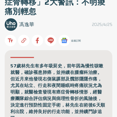
症骨轉移」2大警訊：不明痠
痛別輕忽
馮逸華
2025/4/25
追蹤訂閱
57歲林先生有多年吸菸史，前年因為慢性咳嗽
就醫，確診罹患肺癌，並持續在腫瘤科治療。
但近月來他發現右側鼠蹊部及髖部隱隱作痛，
尤其在站立、行走和夜間睡眠時疼痛狀況尤為
明顯，就醫檢查發現有癌症骨轉移情形，經醫
療團隊綜合評估病況與病理性骨折的風險後，
決定進行預防性固定手術，林先生在術後6天順
利出院，維持良好的行走功能，並持續門診追