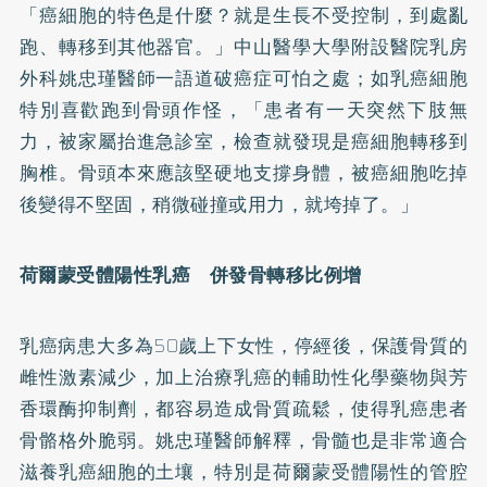
「癌細胞的特色是什麼？就是生長不受控制，到處亂
跑、轉移到其他器官。」中山醫學大學附設醫院乳房
外科姚忠瑾醫師一語道破癌症可怕之處；如
乳癌
細胞
特別喜歡跑到骨頭作怪，「患者有一天突然下肢無
力，被家屬抬進急診室，檢查就發現是癌細胞轉移到
胸椎。骨頭本來應該堅硬地支撐身體，被癌細胞吃掉
後變得不堅固，稍微碰撞或用力，就垮掉了。」
荷爾蒙受體陽性乳癌 併發骨轉移比例增
乳癌病患大多為50歲上下女性，停經後，保護骨質的
雌性激素減少，加上治療乳癌的輔助性化學藥物與芳
香環酶抑制劑，都容易造成骨質疏鬆，使得乳癌患者
骨骼格外脆弱。姚忠瑾醫師解釋，骨髓也是非常適合
滋養乳癌細胞的土壤，特別是荷爾蒙受體陽性的管腔