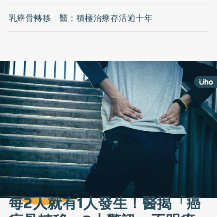
乳癌骨轉移 醫：積極治療存活逾十年
每2人就有1人發生！醫揭「癌