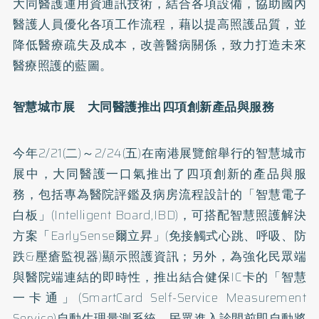
大同醫護運用資通訊技術，結合各項設備，協助國內
醫護人員優化各項工作流程，藉以提高照護品質，並
降低醫療疏失及成本，改善醫病關係，致力打造未來
醫療照護的藍圖。
智慧城市展 大同醫護推出四項創新產品與服務
今年2/21(二)～2/24(五)在南港展覽館舉行的智慧城市
展中，大同醫護一口氣推出了四項創新的產品與服
務，包括專為醫院評鑑及病房流程設計的「智慧電子
白板」(Intelligent Board,IBD)，可搭配智慧照護解決
方案「EarlySense爾立昇」(免接觸式心跳、呼吸、防
跌&壓瘡監視器)顯示照護資訊；另外，為強化民眾端
與醫院端連結的即時性，推出結合健保IC卡的「智慧
一卡通」(SmartCard Self-Service Measurement
Service)自動生理量測系統，民眾進入診間前即自動將