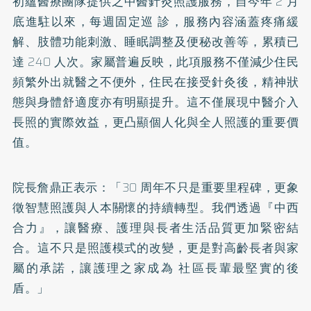
初蘊醫療團隊提供之中醫針灸照護服務，自今年 2 月
底進駐以來，每週固定巡 診，服務內容涵蓋疼痛緩
解、肢體功能刺激、睡眠調整及便秘改善等，累積已
達 240 人次。家屬普遍反映，此項服務不僅減少住民
頻繁外出就醫之不便外，住民在接受針灸後，精神狀
態與身體舒適度亦有明顯提升。這不僅展現中醫介入
長照的實際效益，更凸顯個人化與全人照護的重要價
值。
院長詹鼎正表示：「30 周年不只是重要里程碑，更象
徵智慧照護與人本關懷的持續轉型。我們透過『中西
合力』，讓醫療、護理與長者生活品質更加緊密結
合。這不只是照護模式的改變，更是對高齡長者與家
屬的承諾，讓護理之家成為 社區長輩最堅實的後
盾。」