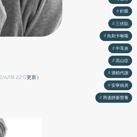
針眼
針眼
三伏貼
三伏貼
魚刺卡喉嚨
魚刺卡喉嚨
中耳炎
中耳炎
高山症
高山症
酒精代謝
酒精代謝
2/4/18 22:0更新）
安寧病房
安寧病房
周邊靜脈營養
周邊靜脈營養