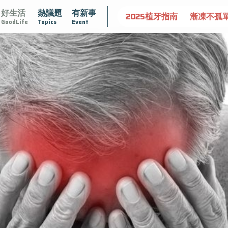
好生活
熱議題
有新事
守護骨骼健康
達文西手術專欄
2025植牙指南
漸凍不孤
GoodLife
Topics
Event