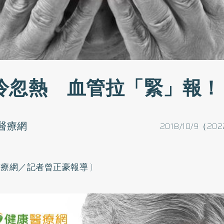
冷忽熱 血管拉「緊」報！
醫療網
2018/10/9（202
醫療網／記者曾正豪報導 )