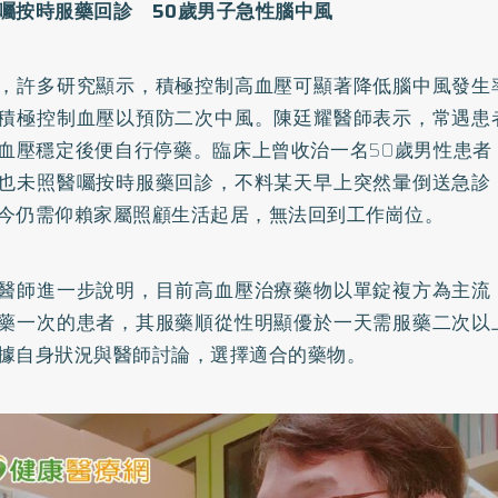
囑按時服藥回診 50歲男子急性腦中風
，許多研究顯示，積極控制高血壓可顯著降低腦中風發生
積極控制血壓以預防二次中風。陳廷耀醫師表示，常遇患
血壓穩定後便自行停藥。臨床上曾收治一名50歲男性患者
也未照醫囑按時服藥回診，不料某天早上突然暈倒送急診
今仍需仰賴家屬照顧生活起居，無法回到工作崗位。
醫師進一步說明，目前高血壓治療藥物以單錠複方為主流
藥一次的患者，其服藥順從性明顯優於一天需服藥二次以
據自身狀況與醫師討論，選擇適合的藥物。