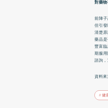
對藥物
前陣子
但引發
清楚原
藥品是
豐富臨
期服用
諮詢，
資料來
健