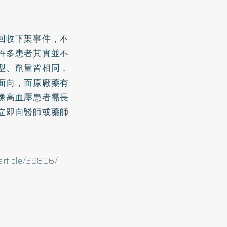
回收下架事件，不
許多患者其實並不
型、劑量皆相同，
面向，而原廠藥有
像高血壓患者需長
立即向醫師或藥師
rticle/39806/