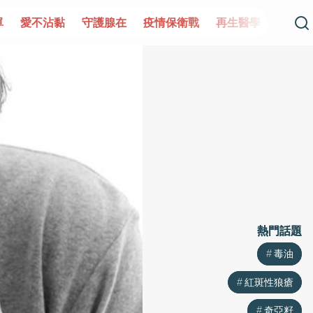
單
愛不沾黏
守護腺在
疫情保衛戰
再生醫學
愛的未
熱門話題
熱門話題
毒油
毒油
紅斑性狼瘡
紅斑性狼瘡
奇亞籽
奇亞籽