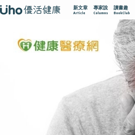
新文章
專家說
讀書趣
疫情保衛戰
再生醫學
愛的未來視
認識攝護腺肥大
Article
Columns
BookClub