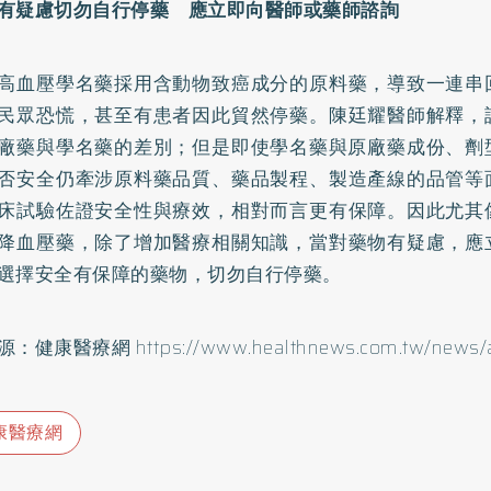
有疑慮切勿自行停藥 應立即向醫師或藥師諮詢
高血壓學名藥採用含動物致癌成分的原料藥，導致一連串
民眾恐慌，甚至有患者因此貿然停藥。陳廷耀醫師解釋，
廠藥與學名藥的差別；但是即使學名藥與原廠藥成份、劑
否安全仍牽涉原料藥品質、藥品製程、製造產線的品管等
床試驗佐證安全性與療效，相對而言更有保障。因此尤其
降血壓藥，除了增加醫療相關知識，當對藥物有疑慮，應
選擇安全有保障的藥物，切勿自行停藥。
源：健康醫療網
https://www.healthnews.com.tw/news/a
康醫療網