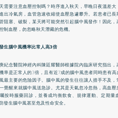
天需要注意血壓控制嗎？時序進入秋天，早晚日夜溫差大
進出冷氣房，血管急速收縮使血壓急遽攀升。若患者已長
管阻塞、破裂，某天將可能突然引起腦
中風
發作！因此，
控制血壓，勿忽略秋天潛藏的危機。
發生腦中風機率比常人高3倍
庚紀念醫院神經內科陳廷耀醫師根據院內臨床研究指出，
機率是正常人的3倍，且有近7成的腦中風患者同時患有高
風最主要的危險因子。腦中風的發生往往讓人措手不及，
一覺醒來就腦中風送急診。尤其是天氣忽冷忽熱，高血壓
囑按時服藥回診，並養成均衡飲食、規律運動、定期量
防發生腦中風甚至危及性命安全。