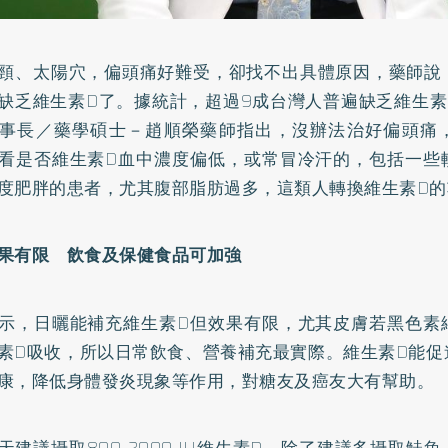
頸、太陽穴，偏頭痛好難受，卻找不出具體原因，藥師說
缺乏
維生素D
了。據統計，超過9成台灣人普遍缺乏維生素
事長／藥學碩士－趙順榮藥師指出，沒辦法治好偏頭痛
看是否維生素D血中濃度偏低，或常冒冷汗的，包括一些
度
肥胖
的患者，尤其腹部脂肪過多，這類人轉換維生素D的
果有限 飲食及保健食品可加強
示，日曬能補充維生素D但效果有限，尤其皮膚若黑色素
素D吸收，所以日常飲食、營養補充最實際。維生素D能促
康，降低身體發炎現象等作用，對糖友及癌友大有幫助。
天建議攝取800-2000 IU維生素D，除了建議多攝取鮭