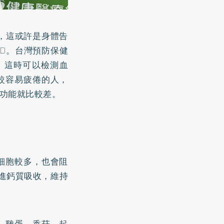
，這或許是身體告
D。台灣預防保健
，這時可以檢測血
較容易疲倦的人，
功能就比較差。
細胞較多，也會阻
進
鈣
質吸收，維持
魚、雞蛋、香菇、起