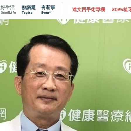
好生活
熱議題
有新事
守護骨骼健康
達文西手術專欄
2025植牙指南
漸凍不
GoodLife
Topics
Event