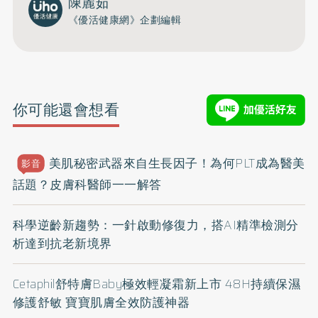
陳麗茹
《優活健康網》企劃編輯
你可能還會想看
美肌秘密武器來自生長因子！為何PLT成為醫美
影音
話題？皮膚科醫師一一解答
科學逆齡新趨勢：一針啟動修復力，搭AI精準檢測分
析達到抗老新境界
Cetaphil舒特膚Baby極效輕凝霜新上市 48H持續保濕
修護舒敏 寶寶肌膚全效防護神器