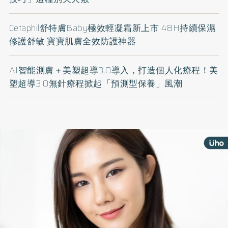
Cetaphil舒特膚Baby極效輕凝霜新上市 48H持續保濕
修護舒敏 寶寶肌膚全效防護神器
AI智能測膚＋美塑超導3.0導入，打造個人化療程！美
塑超導3.0無針療程掀起「預測型保養」風潮