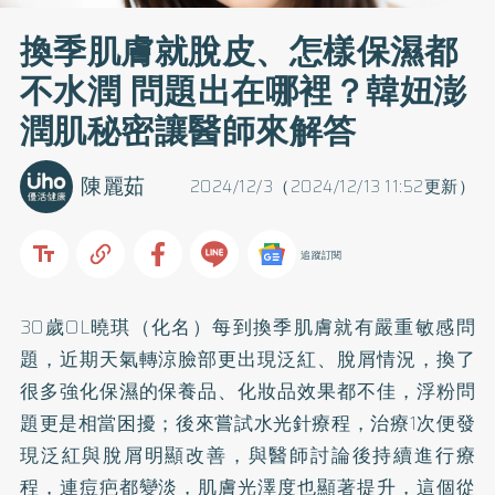
換季肌膚就脫皮、怎樣保濕都
不水潤 問題出在哪裡？韓妞澎
潤肌秘密讓醫師來解答
陳麗茹
2024/12/3（2024/12/13 11:52更新）
追蹤訂閱
30歲OL曉琪（化名）每到換季肌膚就有嚴重敏感問
題，近期天氣轉涼臉部更出現泛紅、脫屑情況，換了
很多強化保濕的保養品、化妝品效果都不佳，浮粉問
題更是相當困擾；後來嘗試水光針療程，治療1次便發
現泛紅與脫屑明顯改善，與醫師討論後持續進行療
程，連痘疤都變淡，肌膚光澤度也顯著提升，這個從