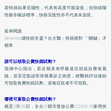
若快篩結果呈陽性，代表有高度可能染疫；但快篩陽
性雖非確診標準，快篩呈陰性亦不代表未染疫。
延伸閱讀
Omicron讓快篩失靈？台大醫：快篩挑對「1關鍵」才
精準
誰可以領取公費快篩試劑？
指揮中心指出，若近期具有呼吸道症狀或自覺有風
險，並至定點診所掛號看診之病患，經醫師評估後始
可領取免費快篩試劑，若無症狀者不可領取。
哪裡可索取公費快篩試劑？
截至3月26日，全台21縣市發放公費COVID-19家用快