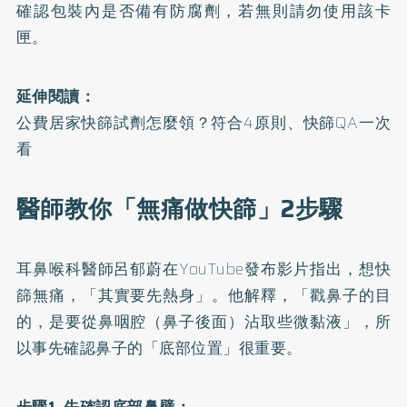
確認包裝內是否備有防腐劑，若無則請勿使用該卡
匣。
延伸閱讀：
公費居家快篩試劑怎麼領？符合4原則、快篩QA一次
看
醫師教你「無痛做快篩」2步驟
耳鼻喉科醫師呂郁蔚在YouTube發布
影片
指出，想快
篩無痛，「其實要先熱身」。他解釋，「戳鼻子的目
的，是要從鼻咽腔（鼻子後面）沾取些微黏液」，所
以事先確認鼻子的「底部位置」很重要。
步驟1. 先確認底部鼻壁：