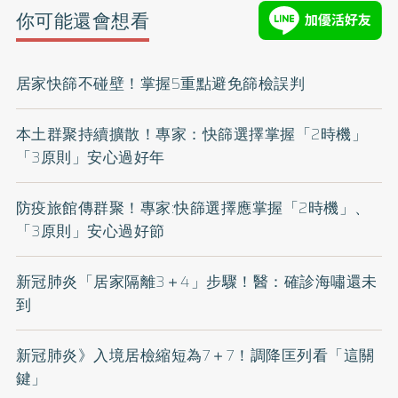
你可能還會想看
居家快篩不碰壁！掌握5重點避免篩檢誤判
本土群聚持續擴散！專家：快篩選擇掌握「2時機」
「3原則」安心過好年
防疫旅館傳群聚！專家:快篩選擇應掌握「2時機」、
「3原則」安心過好節
新冠肺炎「居家隔離3＋4」步驟！醫：確診海嘯還未
到
新冠肺炎》入境居檢縮短為7＋7！調降匡列看「這關
鍵」