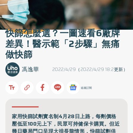
快篩怎麼選？一圖速看6廠牌
差異！醫示範「2步驟」無痛
做快篩
馮逸華
2022/4/29（2022/4/29 18:2更新）
追蹤訂閱
家用快篩試劑實名制4月28日上路，每劑價格
壓低至100元上下，民眾可持健保卡購買。但近
幾日藥局門口呈現大排長龍情形，快篩試劑供