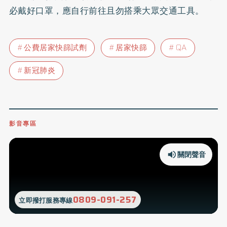
必戴好口罩，應自行前往且勿搭乘大眾交通工具。
公費居家快篩試劑
居家快篩
QA
新冠肺炎
影音專區
關閉聲音
0809-091-257
立即撥打服務專線