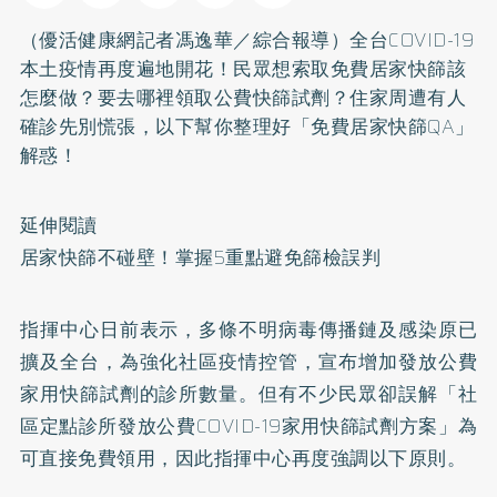
（優活健康網記者馮逸華／綜合報導）全台COVID-19
本土疫情再度遍地開花！民眾想索取免費居家快篩該
怎麼做？要去哪裡領取公費快篩試劑？住家周遭有人
確診先別慌張，以下幫你整理好「免費居家快篩QA」
解惑！
延伸閱讀
居家快篩不碰壁！掌握5重點避免篩檢誤判
指揮中心日前表示，多條不明病毒傳播鏈及感染原已
擴及全台，為強化社區疫情控管，宣布增加發放公費
家用快篩試劑的診所數量。但有不少民眾卻誤解「社
區定點診所發放公費COVID-19家用快篩試劑方案」為
可直接免費領用，因此指揮中心再度強調以下原則。