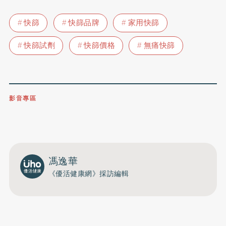
快篩
快篩品牌
家用快篩
快篩試劑
快篩價格
無痛快篩
影音專區
0809-091-257
立即撥打服務專線
開啟聲音
馮逸華
《優活健康網》採訪編輯