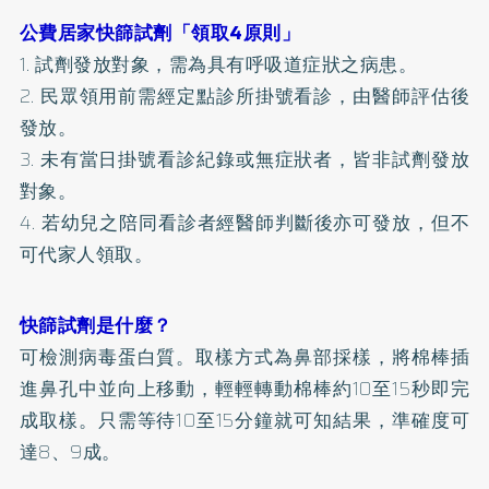
公費居家快篩試劑「領取4原則」
1. 試劑發放對象，需為具有呼吸道症狀之病患。
2. 民眾領用前需經定點診所掛號看診，由醫師評估後
發放。
3. 未有當日掛號看診紀錄或無症狀者，皆非試劑發放
對象。
4. 若幼兒之陪同看診者經醫師判斷後亦可發放，但不
可代家人領取。
快篩試劑是什麼？
可檢測病毒蛋白質。取樣方式為鼻部採樣，將棉棒插
進鼻孔中並向上移動，輕輕轉動棉棒約10至15秒即完
成取樣。只需等待10至15分鐘就可知結果，準確度可
達8、9成。