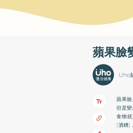
蘋果臉
Uh
蘋果臉
但是變
食物就
[酒糟]