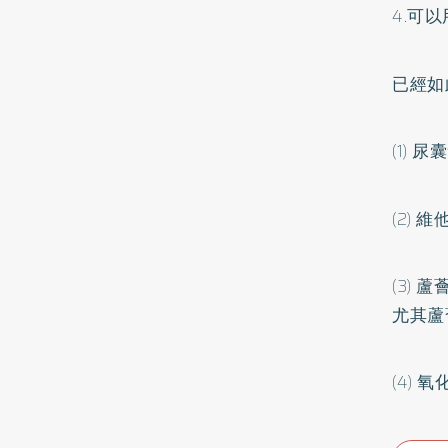
4.可
已經如
(1) 
(2)
(3)
尤其蘆
(4)