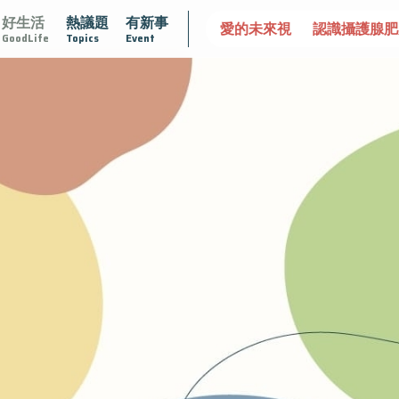
好生活
熱議題
有新事
衛戰
再生醫學
愛的未來視
認識攝護腺肥大
守護骨骼
GoodLife
Topics
Event