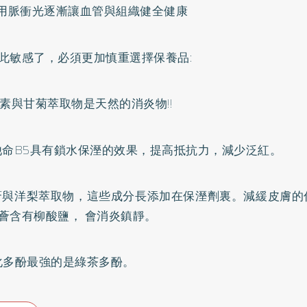
以用脈衝光逐漸讓血管與組織健全健康
此敏感了，必須更加慎重選擇保養品:
尿囊素與甘菊萃取物是天然的消炎物!!
 維他命B5具有鎖水保溼的效果，提高抵抗力，減少泛紅。
 蘆薈與洋梨萃取物，這些成分長添加在保溼劑裏。減緩皮膚
薈含有柳酸鹽， 會消炎鎮靜。
 氧化多酚最強的是綠茶多酚。