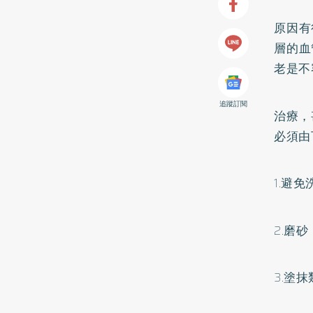
原因有
層的血
老是不
追蹤訂閱
治療，
必須由
1.避
2.磨
3.塗