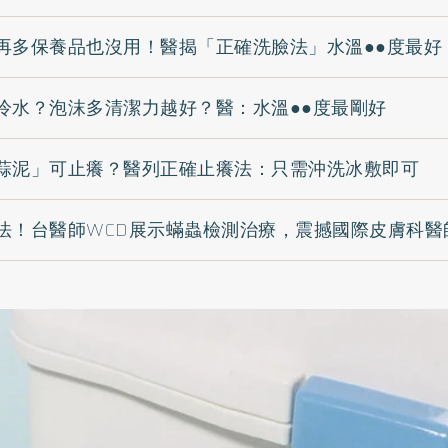
再多保養品也沒用！醫揭「正確洗臉法」水溫●●度最好
冷水？泡沫多清潔力越好？醫：水溫●●度最剛好
蒜泥」可止癢？醫列正確止癢法：只需沖洗冰敷即可
法！台醫師WCD展示蟎蟲檢測治療，震撼國際皮膚科醫