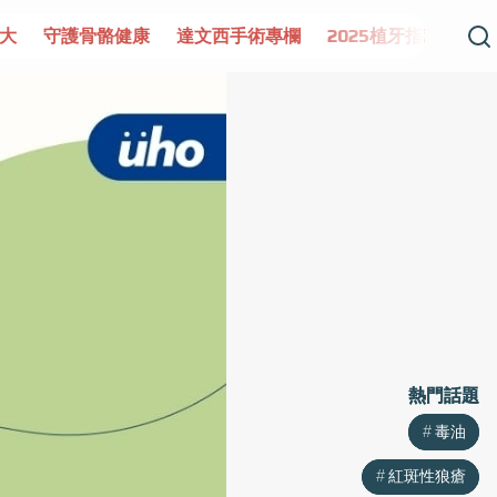
健康
達文西手術專欄
2025植牙指南
漸凍不孤單
愛
熱門話題
熱門話題
毒油
毒油
紅斑性狼瘡
紅斑性狼瘡