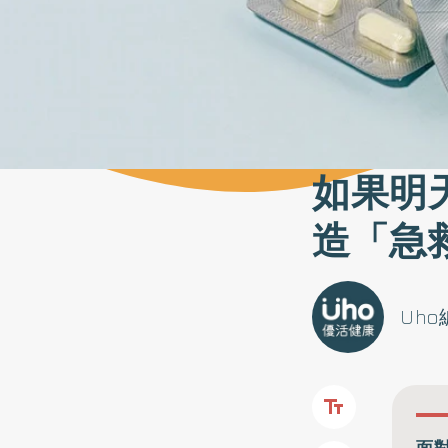
如果明
造「急
Uh