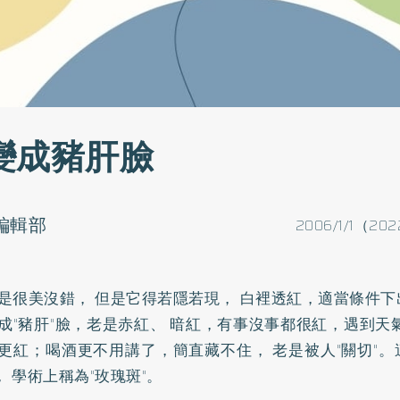
變成豬肝臉
o編輯部
2006/1/1（202
是很美沒錯， 但是它得若隱若現， 白裡透紅，適當條件
成"豬肝"臉，老是赤紅、 暗紅，有事沒事都很紅，遇到天
更紅；喝酒更不用講了，簡直藏不住， 老是被人"關切"
， 學術上稱為"玫瑰斑"。