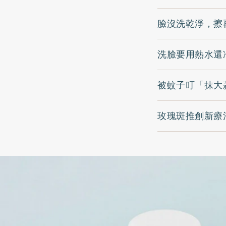
臉沒洗乾淨，擦
洗臉要用熱水還
被蚊子叮「抹大
玫瑰斑推創新療