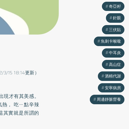
奇亞籽
奇亞籽
針眼
針眼
三伏貼
三伏貼
魚刺卡喉嚨
魚刺卡喉嚨
中耳炎
中耳炎
高山症
高山症
2/3/15 18:14更新）
酒精代謝
酒精代謝
安寧病房
安寧病房
下出現才有其美感。
周邊靜脈營養
周邊靜脈營養
氣熱， 吃ㄧ點辛辣
。這其實就是所謂的