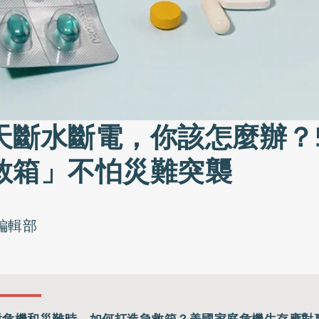
天斷水斷電，你該怎麼辦？
救箱」不怕災難突襲
o編輯部