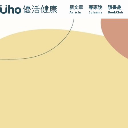
新文章
專家說
讀書趣
2025植牙指南
漸凍不孤單
愛不沾黏
守護腺在
疫情保
Article
Columns
BookClub