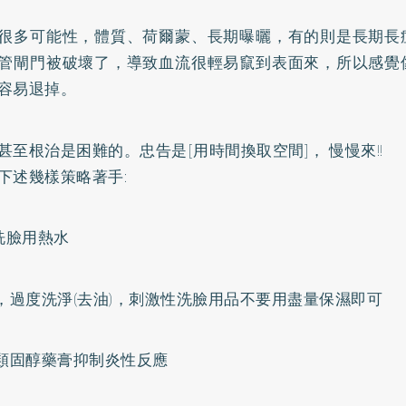
很多可能性，體質、荷爾蒙、長期曝曬，有的則是長期長
管閘門被破壞了，導致血流很輕易竄到表面來，所以感覺
容易退掉。
甚至根治是困難的。忠告是[用時間換取空間]， 慢慢來!!
下述幾樣策略著手:
免洗臉用熱水
砂，過度洗淨(去油)，刺激性洗臉用品不要用盡量保濕即可
抹類固醇藥膏抑制炎性反應