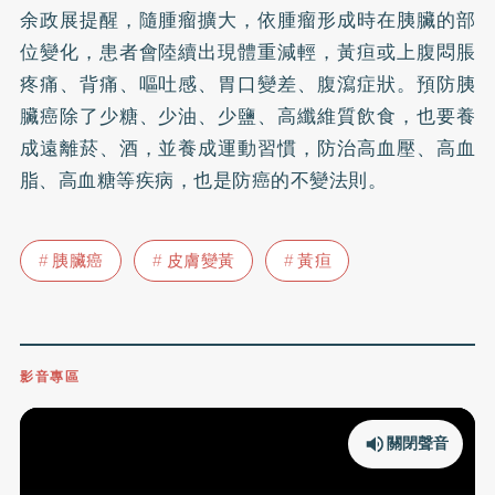
余政展提醒，隨腫瘤擴大，依腫瘤形成時在胰臟的部
位變化，患者會陸續出現體重減輕，黃疸或上腹悶脹
疼痛、背痛、嘔吐感、胃口變差、腹瀉症狀。預防胰
臟癌除了少糖、少油、少鹽、高纖維質飲食，也要養
成遠離菸、酒，並養成運動習慣，防治
高血壓
、
高血
脂
、高血糖等疾病，也是防癌的不變法則。
胰臟癌
皮膚變黃
黃疸
影音專區
關閉聲音