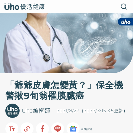
「爺爺皮膚怎變黃？」保全機
警揪9旬翁罹胰臟癌
Uho編輯部
2021/8/27（2022/3/15 3:5更新）
追蹤訂閱