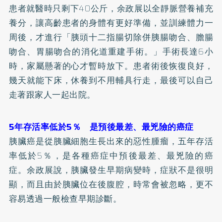
患者就醫時只剩下40公斤，余政展以全靜脈營養補充
養分，讓高齡患者的身體有更好準備，並訓練體力一
周後，才進行「胰頭十二指腸切除併胰腸吻合、膽腸
吻合、胃腸吻合的消化道重建手術。」手術長達6小
時，家屬懸著的心才暫時放下。患者術後恢復良好，
幾天就能下床，休養到不用輔具行走，最後可以自己
走著跟家人一起出院。
5年存活率低於5％ 是預後最差、最兇險的癌症
胰臟癌是從胰臟細胞生長出來的惡性腫瘤，五年存活
率低於5％，是各種癌症中預後最差、最兇險的癌
症。余政展說，胰臟發生早期病變時，症狀不是很明
顯，而且由於胰臟位在後腹腔，時常會被忽略，更不
容易透過一般檢查早期診斷。