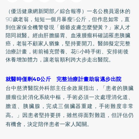
（優活健康網新聞部／綜合報導）一名公務員退休的
90歲老翁，短短一個月暴瘦5公斤，但作息如常，直
到住家保全機警發現「爺爺皮膚怎麼變黃？」家人才
陪同就醫。經由肝膽腸胃、血液腫瘤科確認罹患胰臟
癌，老翁不顧家人猶豫，堅持要開刀。醫師擬定完整
治療計畫，術前補充營養、花6小時手術、安排術後
休養增加體力，讓老翁順利跨大步走出醫院。
就醫時僅剩40公斤 完整治療計畫助翁邁步出院
台中慈濟醫院外科部主任余政展指出，「患者的胰臟
腫瘤位於消化系統中樞，手術必須一次處理消化道、
膽道、胰臟腺，完成三個臟器重建，手術難度非常
高。」因患者堅持要拼，雖然得面對難題，但評估仍
有機會，決定陪伴患者一家人闖關。