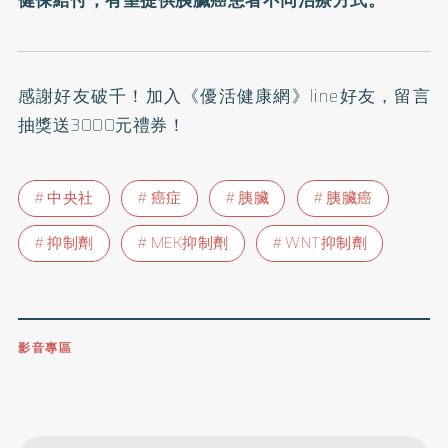
感謝好友破千！
加入《優活健康網》line好友
，留言
抽獎送3000元禮券！
中央社
癌症
胰臟
胰臟癌
抑制劑
MEK抑制劑
WNT抑制劑
影音專區
0809-091-257
立即撥打服務專線
開啟聲音