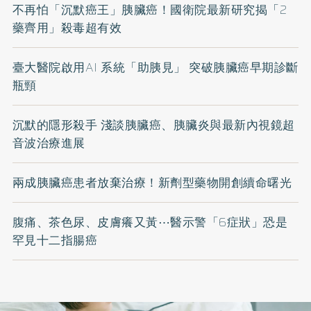
不再怕「沉默癌王」胰臟癌！國衛院最新研究揭「2
藥齊用」殺毒超有效
臺大醫院啟用AI 系統「助胰見」 突破胰臟癌早期診斷
瓶頸
沉默的隱形殺手 淺談胰臟癌、胰臟炎與最新內視鏡超
音波治療進展
兩成胰臟癌患者放棄治療！新劑型藥物開創續命曙光
腹痛、茶色尿、皮膚癢又黃⋯醫示警「6症狀」恐是
罕見十二指腸癌