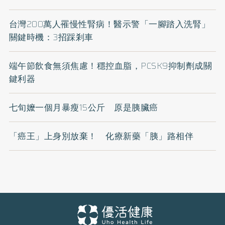
台灣200萬人罹慢性腎病！醫示警「一腳踏入洗腎」
關鍵時機：3招踩剎車
端午節飲食無須焦慮！穩控血脂，PCSK9抑制劑成關
鍵利器
七旬嬤一個月暴瘦15公斤 原是胰臟癌
「癌王」上身別放棄！ 化療新藥「胰」路相伴