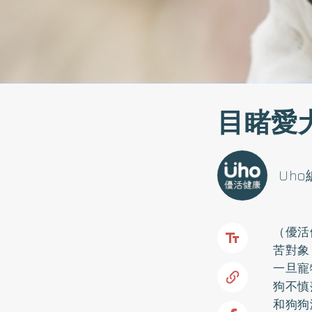
目睹愛
Uh
（優活
苦對象
一旦寵
狗不慎
和狗狗