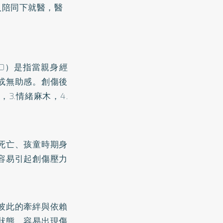
人陪同下就醫，醫
D）是指當親身經
或無助感。創傷後
3.情緒麻木，4.
死亡、孩童時期身
容易引起創傷壓力
彼此的牽絆與依賴
狀態，容易出現傷