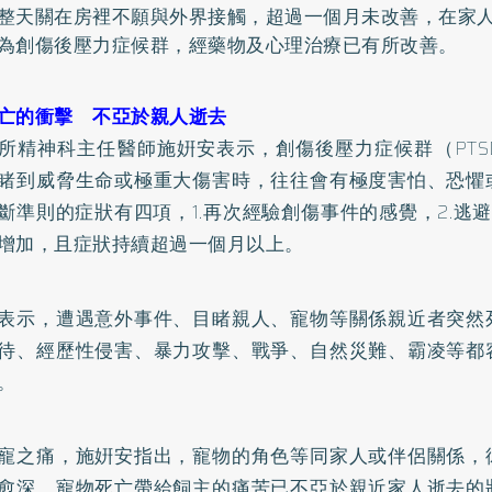
整天關在房裡不願與外界接觸，超過一個月未改善，在家
為創傷後壓力症候群，經藥物及心理治療已有所改善。
亡的衝擊 不亞於親人逝去
所精神科主任醫師施姸安表示，創傷後壓力症候群（PTS
睹到威脅生命或極重大傷害時，往往會有極度害怕、恐懼
斷準則的症狀有四項，1.再次經驗創傷事件的感覺，2.逃避，
增加，且症狀持續超過一個月以上。
表示，遭遇意外事件、目睹親人、寵物等關係親近者突然
待、經歷性侵害、暴力攻擊、戰爭、自然災難、霸凌等都
。
寵之痛，施姸安指出，寵物的角色等同家人或伴侶關係，
愈深，寵物死亡帶給飼主的痛苦已不亞於親近家人逝去的