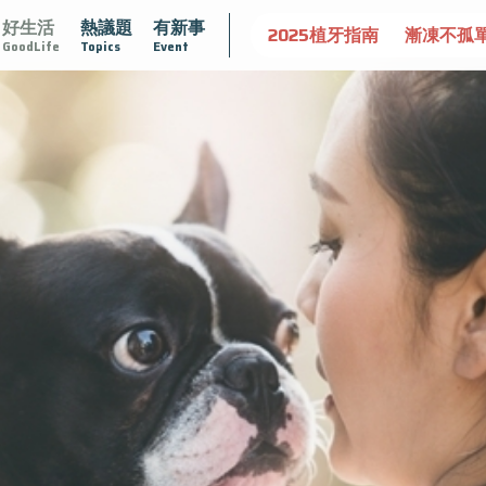
好生活
熱議題
有新事
達文西手術專欄
2025植牙指南
漸凍不孤單
愛不沾黏
GoodLife
Topics
Event