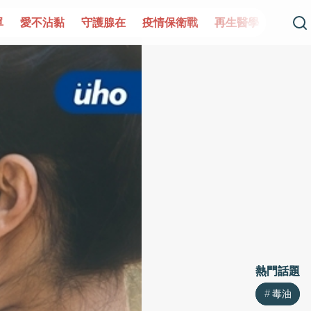
守護腺在
疫情保衛戰
再生醫學
愛的未來視
認識
熱門話題
熱門話題
毒油
毒油