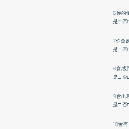
6你的
是□ 否
7你會
是□ 否
8會感
是□ 否
9會出
是□ 否
10會