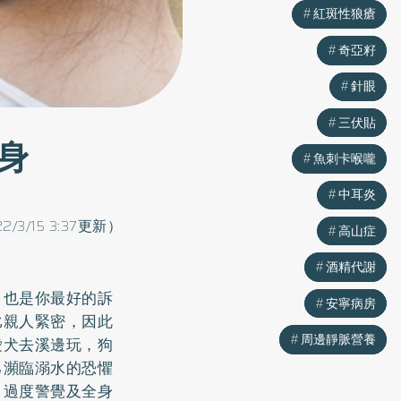
紅斑性狼瘡
紅斑性狼瘡
奇亞籽
奇亞籽
針眼
針眼
三伏貼
三伏貼
身
魚刺卡喉嚨
魚刺卡喉嚨
中耳炎
中耳炎
2/3/15 3:37更新）
高山症
高山症
酒精代謝
酒精代謝
，也是你最好的訴
安寧病房
安寧病房
比親人緊密，因此
周邊靜脈營養
周邊靜脈營養
愛犬去溪邊玩，狗
己瀕臨溺水的恐懼
、過度警覺及全身