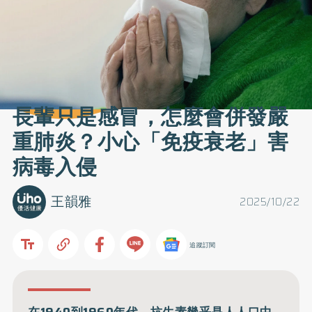
長輩只是感冒，怎麼會併發嚴
重肺炎？小心「免疫衰老」害
病毒入侵
王韻雅
2025/10/22
追蹤訂閱
在1940到1960年代，抗生素幾乎是人人口中