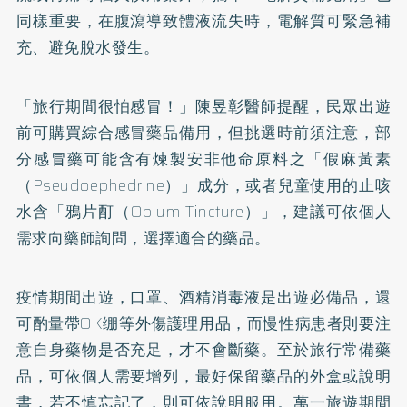
同樣重要，在腹瀉導致體液流失時，電解質可緊急補
充、避免脫水發生。
「旅行期間很怕感冒！」陳昱彰醫師提醒，民眾出遊
前可購買綜合感冒藥品備用，但挑選時前須注意，部
分感冒藥可能含有煉製安非他命原料之「假麻黃素
（Pseudoephedrine）」成分，或者兒童使用的止咳
水含「鴉片酊（Opium Tincture）」，建議可依個人
需求向藥師詢問，選擇適合的藥品。
疫情期間出遊，口罩、酒精消毒液是出遊必備品，還
可酌量帶OK绷等外傷護理用品，而慢性病患者則要注
意自身藥物是否充足，才不會斷藥。至於旅行常備藥
品，可依個人需要增列，最好保留藥品的外盒或說明
書，若不慎忘記了，則可依說明服用。萬一旅遊期間