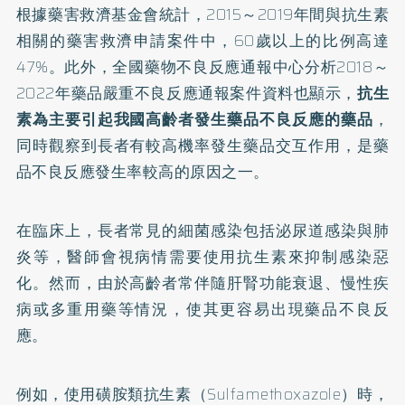
根據藥害救濟基金會
統計
，2015～2019年間與抗生素
相關的藥害救濟申請案件中，60歲以上的比例高達
47%。此外，全國藥物不良反應通報中心分析2018～
2022年藥品嚴重不良反應通報案件資料也顯示，
抗生
素為主要引起我國高齡者發生藥品不良反應的藥品
，
同時觀察到長者有較高機率發生藥品交互作用，是藥
品不良反應發生率較高的原因之一。
在臨床上，長者常見的細菌感染包括
泌尿道感染
與
肺
炎
等，醫師會視病情需要使用抗生素來抑制感染惡
化。然而，由於高齡者常伴隨肝腎功能衰退、慢性疾
病或多重用藥等情況，使其更容易出現藥品不良反
應。
例如，使用磺胺類抗生素（Sulfamethoxazole）時，