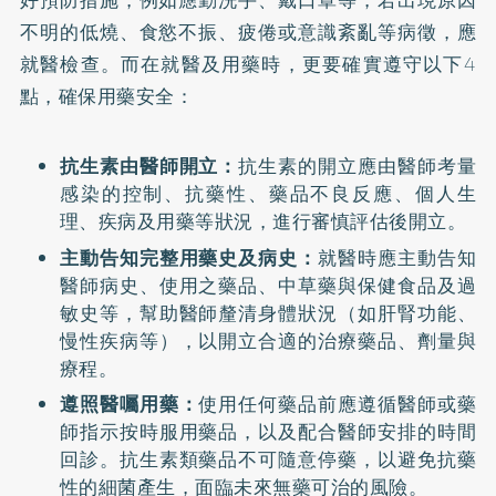
好預防措施，例如應勤洗手、戴口罩等，若出現原因
不明的低燒、食慾不振、疲倦或意識紊亂等病徵，應
就醫檢查。而在就醫及用藥時，更要確實遵守以下4
點，確保用藥安全：
抗生素由醫師開立：
抗生素的開立應由醫師考量
感染的控制、抗藥性、藥品不良反應、個人生
理、疾病及用藥等狀況，進行審慎評估後開立。
主動告知完整用藥史及病史：
就醫時應主動告知
醫師病史、使用之藥品、中草藥與保健食品及過
敏史等，幫助醫師釐清身體狀況（如肝腎功能、
慢性疾病等），以開立合適的治療藥品、劑量與
療程。
遵照醫囑用藥：
使用任何藥品前應遵循醫師或藥
師指示按時服用藥品，以及配合醫師安排的時間
回診。抗生素類藥品不可隨意停藥，以避免抗藥
性的細菌產生，面臨未來無藥可治的風險。