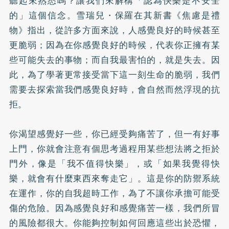
聽起來熟悉嗎？讓我們來解構「認為快樂是不安全
的」這個信念。雪瑞兒・保羅在其新書《焦慮是禮
物》指出，從許多方面來說，人感覺良好的時候甚至
更脆弱；因為在你感覺良好的時候，代表你正擁有某
些可能失去的事物；而自我最害怕的，就是失去。因
此，為了學著更常接受當下這一刻生命的脆弱，我們
需要去探索當我們感覺良好時，會自然而然浮現的抗
拒。
你渴望感覺好一些，你已經受夠痛苦了，但一有好事
上門，你就會注意有個思考過程用某些想法將之拒於
門外，像是「我不值得快樂」，或「如果我覺得快
樂，就會有什麼東西來奪走它」。這是你的防禦系統
在運作，你的自我超時工作，為了不讓你承擔可能受
傷的危險。因為感覺良好和感覺痛苦一樣，我們所冒
的風險都很大。你能夠控制如何回應這些出於恐懼，