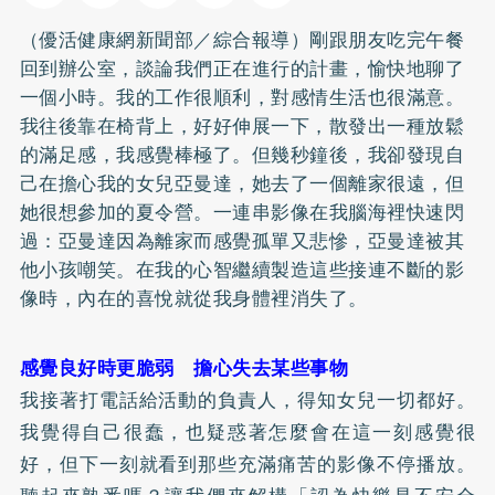
（優活健康網新聞部／綜合報導）剛跟朋友吃完午餐
回到辦公室，談論我們正在進行的計畫，愉快地聊了
一個小時。我的工作很順利，對感情生活也很滿意。
我往後靠在椅背上，好好伸展一下，散發出一種放鬆
的滿足感，我感覺棒極了。但幾秒鐘後，我卻發現自
己在擔心我的女兒亞曼達，她去了一個離家很遠，但
她很想參加的夏令營。一連串影像在我腦海裡快速閃
過：亞曼達因為離家而感覺孤單又悲慘，亞曼達被其
他小孩嘲笑。在我的心智繼續製造這些接連不斷的影
像時，內在的喜悅就從我身體裡消失了。
感覺良好時更脆弱 擔心失去某些事物
我接著打電話給活動的負責人，得知女兒一切都好。
我覺得自己很蠢，也疑惑著怎麼會在這一刻感覺很
好，但下一刻就看到那些充滿痛苦的影像不停播放。