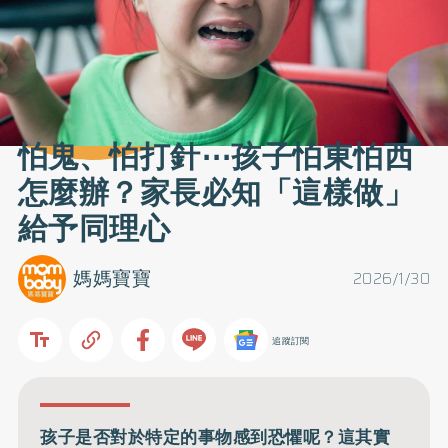
怕鬼、怕打針⋯孩子怕東怕西
怎麼辦？家長必知「這樣做」
給予同理心
媽媽寶寶
2026/1/30
追蹤訂閱
孩子是否對於特定的事物感到恐懼呢？這其實