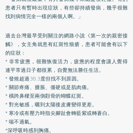
患者只有暫時出現症狀，有些卻持續發病，幾乎很難
找到病情完全一樣的兩個人啊。」
過去台灣最早受到關注的網路小說《第一次的親密接
觸》，女主角就患有紅斑性狼瘡，患者可能會有以下
的症狀：
* 非常疲憊，很難恢復活力，疲憊的程度會讓人覺得
連平常過日子都很累，自覺無法勝任生活。
* 發燒超過38.3度但找不到原因。
* 關節疼痛、腫脹、僵硬或是肌肉痛。
* 橫跨鼻樑至兩側顴骨的蝴蝶紅斑。
* 對光敏感，曬到太陽後皮膚變得更差。
* 寒冷或有壓力時指尖腳趾會轉藍紫或轉蒼白。
* 喘不過氣。
*深呼吸時感到胸痛。