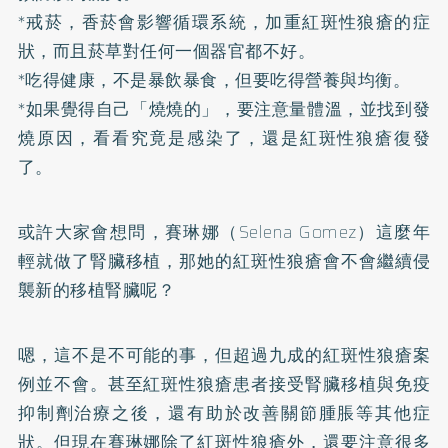
*
戒菸
，香菸會影響循環系統，加重紅斑性狼瘡的症
狀，而且菸草對任何一個器官都不好。
*吃得健康，不是暴飲暴食，但要吃得營養與均衡。
*如果覺得自己「燒燒的」，要注意量體溫，並找到發
燒原因，看看究竟是感染了，還是紅斑性狼瘡復發
了。
或許大家會想問，賽琳娜（Selena Gomez）這麼年
輕就做了腎臟移植，那她的紅斑性狼瘡會不會繼續侵
襲新的移植腎臟呢？
嗯，這不是不可能的事，但超過九成的紅斑性狼瘡案
例並不會。甚至紅斑性狼瘡患者接受腎臟移植與免疫
抑制劑治療之後，還有助於改善關節腫脹等其他症
狀。但現在賽琳娜除了紅斑性狼瘡外，還要注意很多