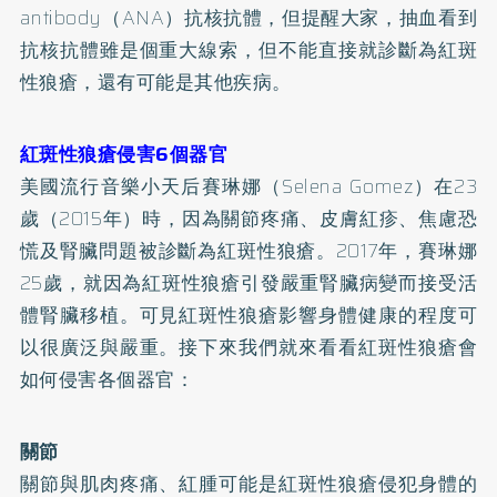
antibody（ANA）抗核抗體，但提醒大家，抽血看到
抗核抗體雖是個重大線索，但不能直接就診斷為紅斑
性狼瘡，還有可能是其他疾病。
紅斑性狼瘡侵害6個器官
美國流行音樂小天后賽琳娜（Selena Gomez）在23
歲（2015年）時，因為關節疼痛、皮膚紅疹、焦慮恐
慌及腎臟問題被診斷為紅斑性狼瘡。2017年，賽琳娜
25歲，就因為紅斑性狼瘡引發嚴重
腎臟病
變而接受活
體腎臟移植。可見紅斑性狼瘡影響身體健康的程度可
以很廣泛與嚴重。接下來我們就來看看紅斑性狼瘡會
如何侵害各個器官：
關節
關節與肌肉疼痛、紅腫可能是紅斑性狼瘡侵犯身體的