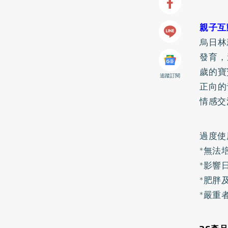
親子互
烏日林
發育，
歲的寶
追蹤訂閱
正向的
情感交
過度使
*無法
*影響
*
肥胖
*嚴重