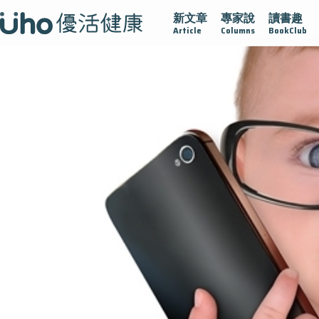
新文章
專家說
讀書趣
疫情保衛戰
再生醫學
愛的未來視
認識攝護腺肥大
Article
Columns
BookClub