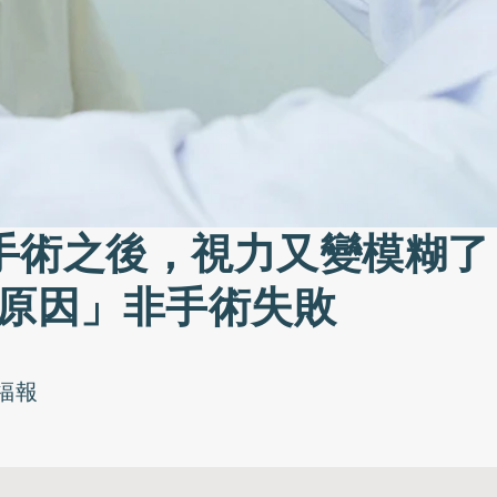
手術之後，視力又變模糊了
1原因」非手術失敗
福報