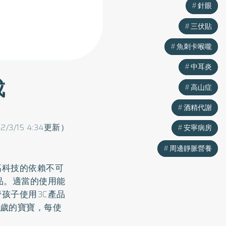
針眼
針眼
三伏貼
三伏貼
魚刺卡喉嚨
魚刺卡喉嚨
中耳炎
中耳炎
成
高山症
高山症
酒精代謝
酒精代謝
2/3/15 4:34更新）
安寧病房
安寧病房
周邊靜脈營養
周邊靜脈營養
高科技的依賴不可
品。適當的使用能
孩子使用3C產品
2歲的寶寶，每使