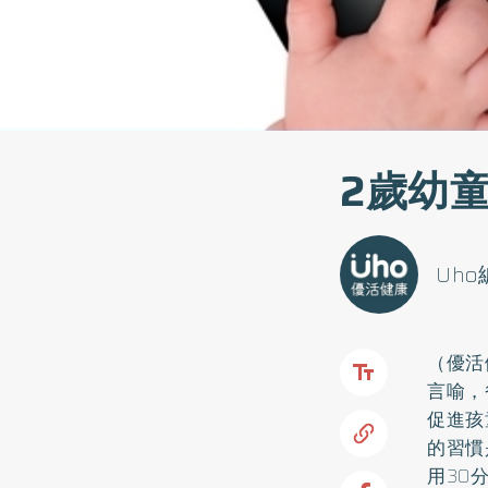
2歲幼
Uh
（優活
言喻，
促進孩
的習慣
用30