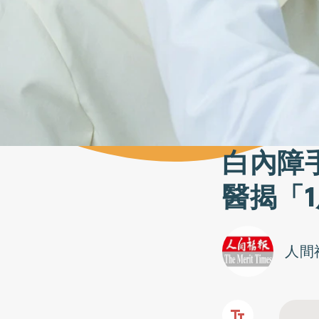
白內障
醫揭「
人間