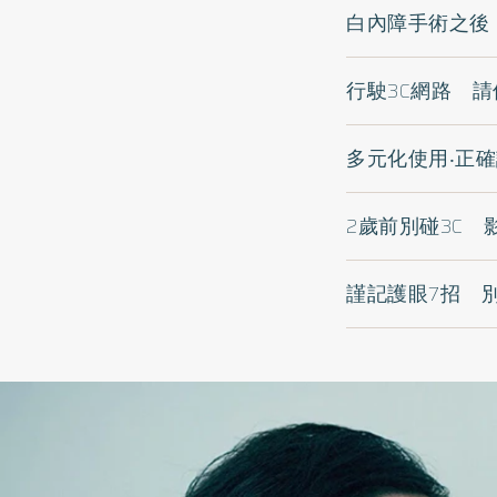
白內障手術之後
行駛3C網路 
多元化使用‧正
2歲前別碰3C
謹記護眼7招 