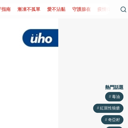
單
愛不沾黏
守護腺在
疫情保衛戰
再生醫學
愛的未
熱門話題
熱門話題
毒油
毒油
紅斑性狼瘡
紅斑性狼瘡
奇亞籽
奇亞籽