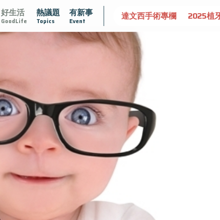
好生活
熱議題
有新事
守護骨骼健康
達文西手術專欄
2025植牙指南
漸凍不孤
GoodLife
Topics
Event