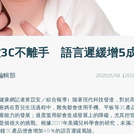
童3C不離手 語言遲緩增5
o編輯部
2020/5/18（202
健康網記者黃苡安／綜合報導）隨著現代科技發達，對於
爸媽在育兒生活過程中，難免都會使用手機、平板等3C產
童能力的發展；過度濫用卻會造成發展上的障礙，尤其控管
是個很大的挑戰。根據2017年美國兒科學會的研究，未滿
分鐘3C產品便會增加49％的語言遲緩風險。