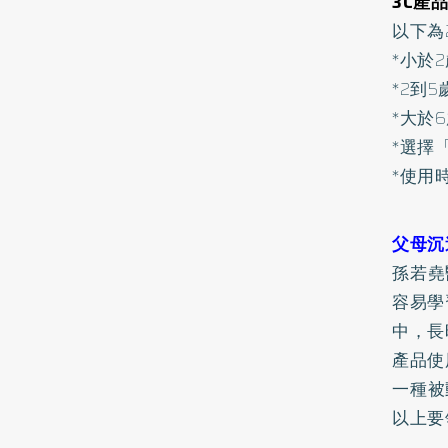
3C產
以下為
*小於
*2到
*大於
*選擇
*使用
父母沉
孫若堯
容易學
中，長
產品使
一種被
以上要