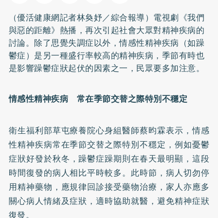
（優活健康網記者林奐妤／綜合報導）電視劇《我們
與惡的距離》熱播，再次引起社會大眾對精神疾病的
討論。除了思覺失調症以外，情感性精神疾病（如躁
鬱症）是另一種盛行率較高的精神疾病，季節有時也
是影響躁鬱症狀起伏的因素之一，民眾要多加注意。
情感性精神疾病 常在季節交替之際特別不穩定
衛生福利部草屯療養院心身組醫師蔡昀霖表示，情感
性精神疾病常在季節交替之際特別不穩定，例如
憂鬱
症
狀好發於秋冬，躁鬱症躁期則在春天最明顯，這段
時間復發的病人相比平時較多。此時節，病人切勿停
用精神藥物，應規律回診接受藥物治療，家人亦應多
關心病人情緒及症狀，適時協助就醫，避免精神症狀
復發。