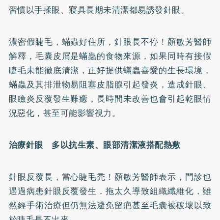
習慣以手揉眼、寢具長期未清潔都易誘發針眼。
濃密假睫毛，蟎蟲好住所，針眼長不停！顏敏芳醫師
解釋，毛囊皮屑是蟎蟲的食物來源，如果同時有接假
睫毛未能徹底清潔，正好提供蟎蟲喜愛的生長環境，
蟎蟲及其排泄物易阻塞皮脂腺引起發炎，造成針眼、
眼瞼炎反覆發生難癒，長時間未改善也會引起乾眼情
況惡化，甚至可能影響視力。
治療針眼 多以抗生素、眼部清潔液搭配熱敷
針眼反覆長，當心睫毛禿！顏敏芳醫師表示，門診也
遇過病患針眼反覆發生，拖太久導致組織纖維化，雖
然經手術治療但仍無法避免留疤甚至毛囊被破壞以致
於睫毛長不出來。