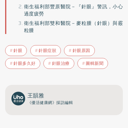
衛生福利部豐原醫院－
『針眼』警訊，小心
過度疲勞
衛生福利部雙和醫院－
麥粒腫（針眼）與霰
粒腫
針眼
針眼症狀
針眼原因
針眼多久好
針眼治療
圖輯新聞
王韻雅
《優活健康網》採訪編輯