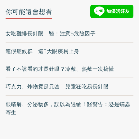
你可能還會想看
女吃雞排長針眼 醫：注意5危險因子
連假症候群 這3大眼疾易上身
看了不該看的才長針眼？冷敷、熱敷一次搞懂
巧克力、炸物竟是元凶 兒童狂吃易長針眼
眼睛癢、分泌物多，誤以為過敏！醫警告：恐是蟎​​蟲
寄生