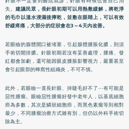
針眼不一定要到醫院就診，針眼有時候也會自己消
失。
建議民眾，長針眼初期可以用熱敷緩解，將乾淨
的毛巾以溫水浸濕後擰乾，並敷在眼睛上，可以有效
舒緩疼痛，大部分的症狀會在3～4天內改善。
若眼瞼的腺體開口被堵塞，引起腺體腫脹化膿，則須
手術切開排膿。針眼初期若沒有妥善處理，腫痛、發
紅都會加劇，還可能因眼皮腫脹影響視力，嚴重甚至
會引起眼部的蜂窩性組織炎，不可不慎。
此外，
若眼瞼一直長針眼、掉睫毛好不了⋯有可能是
惡性腫瘤。
眼瞼惡性腫瘤好發中老年人，以基底細胞
癌為多數，其次是鱗狀細胞癌，而黑色素瘤等則相對
最少，不同腫瘤治療方式雖有別，但仍以外科手術切
除為主。