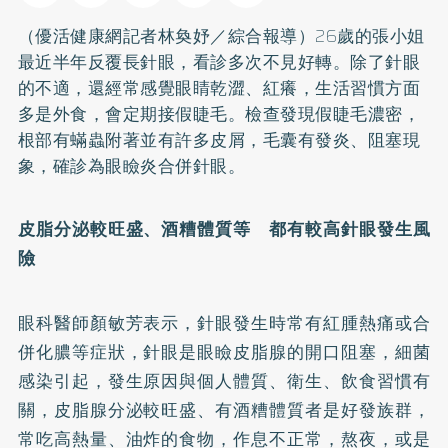
（優活健康網記者林奐妤／綜合報導）26歲的張小姐
最近半年反覆長針眼，看診多次不見好轉。除了針眼
的不適，還經常感覺眼睛乾澀、紅癢，生活習慣方面
多是外食，會定期接假睫毛。檢查發現假睫毛濃密，
根部有蟎蟲附著並有許多皮屑，毛囊有發炎、阻塞現
象，確診為眼瞼炎合併針眼。
皮脂分泌較旺盛、酒糟體質等 都有較高針眼發生風
險
眼科醫師顏敏芳表示，針眼發生時常有紅腫熱痛或合
併化膿等症狀，針眼是眼瞼皮脂腺的開口阻塞，細菌
感染引起，發生原因與個人體質、衛生、飲食習慣有
關，皮脂腺分泌較旺盛、有酒糟體質者是好發族群，
常吃高熱量、油炸的食物，作息不正常，熬夜，或是