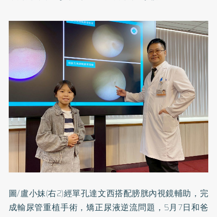
圖/盧小妹(右2)經單孔達文西搭配膀胱內視鏡輔助，完
成輸尿管重植手術，矯正尿液逆流問題，5月7日和爸