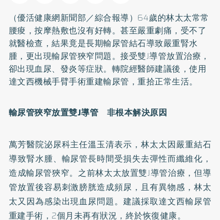
（優活健康網新聞部／綜合報導）64歲的林太太常常
腰痠，按摩熱敷也沒有好轉。甚至嚴重劇痛，受不了
就醫檢查，結果竟是長期輸尿管結石導致嚴重腎水
腫，更出現輸尿管狹窄問題。接受雙J導管放置治療，
卻出現血尿、發炎等症狀。轉院經醫師建議後，使用
達文西機械手臂手術重建輸尿管，重拾正常生活。
輸尿管狹窄放置雙J
導管 非根本解決原因
萬芳醫院泌尿科主任溫玉清表示，林太太因嚴重結石
導致腎水腫、輸尿管長時間受損失去彈性而纖維化，
造成輸尿管狹窄。之前林太太放置雙J導管治療，但導
管放置後容易刺激膀胱造成頻尿，且有異物感，林太
太又因為感染出現血尿問題。建議採取達文西輸尿管
重建手術，2個月未再有狀況，終於恢復健康。