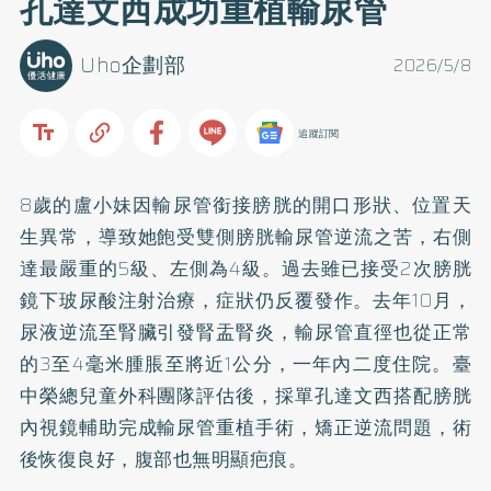
孔達文西成功重植輸尿管
Uho企劃部
2026/5/8
追蹤訂閱
8歲的盧小妹因輸尿管銜接膀胱的開口形狀、位置天
生異常，導致她飽受雙側膀胱輸尿管逆流之苦，右側
達最嚴重的5級、左側為4級。過去雖已接受2次膀胱
鏡下玻尿酸注射治療，症狀仍反覆發作。去年10月，
尿液逆流至腎臟引發腎盂腎炎，輸尿管直徑也從正常
的3至4毫米腫脹至將近1公分，一年內二度住院。臺
中榮總兒童外科團隊評估後，採單孔達文西搭配膀胱
內視鏡輔助完成輸尿管重植手術，矯正逆流問題，術
後恢復良好，腹部也無明顯疤痕。