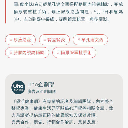
圖/盧小妹(右2)經單孔達文西搭配膀胱內視鏡輔助，完成
輸尿管重植手術，矯正尿液逆流問題，5月7日和爸媽
(中、左2)到臺中榮總，提醒留意孩童非典型症狀。
尿液逆流
腎盂腎炎
單孔達文西
膀胱內視鏡輔助
輸尿管重植手術
Uho企劃部
廣告及企劃團隊
《優活健康網》有專業的記者及編輯團隊，內容整合
醫學專業、健康生活乃至關係心理學等相關文章，致
力為讀者提供最正確的健康認知與保健常識。
異業合作、廣告、行銷合作洽詢、意見反應：