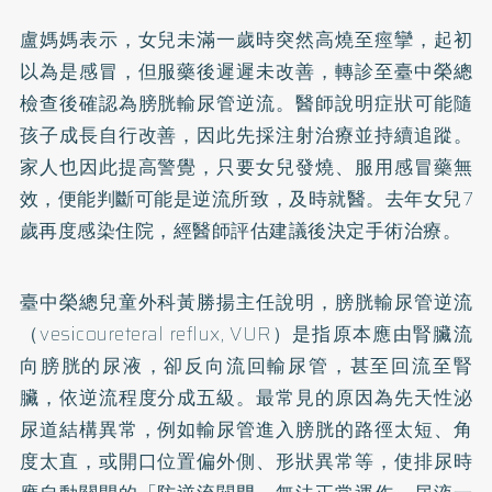
盧媽媽表示，女兒未滿一歲時突然高燒至痙攣，起初
以為是感冒，但服藥後遲遲未改善，轉診至臺中榮總
檢查後確認為膀胱輸尿管逆流。醫師說明症狀可能隨
孩子成長自行改善，因此先採注射治療並持續追蹤。
家人也因此提高警覺，只要女兒發燒、服用感冒藥無
效，便能判斷可能是逆流所致，及時就醫。去年女兒7
歲再度感染住院，經醫師評估建議後決定手術治療。
臺中榮總兒童外科黃勝揚主任說明，膀胱輸尿管逆流
（vesicoureteral reflux, VUR）是指原本應由腎臟流
向膀胱的尿液，卻反向流回輸尿管，甚至回流至腎
臟，依逆流程度分成五級。最常見的原因為先天性泌
尿道結構異常，例如輸尿管進入膀胱的路徑太短、角
度太直，或開口位置偏外側、形狀異常等，使排尿時