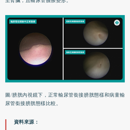
至腎臟，且輸尿管腫脹變形。
圖/膀胱內視鏡下，正常輸尿管銜接膀胱態樣和病童輸
尿管銜接膀胱態樣比較。