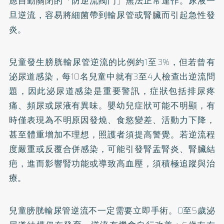
應自動關閉的「防逆流閥門」無法正常運作。尿液一
旦逆流，容易將細菌帶到輸尿管或腎臟而引起急性發
炎。
兒童發生膀胱輸尿管逆流的比例約1至3%，但若曾有
泌尿道感染，每10名兒童中就有3至4人檢查出逆流問
題，因此泌尿道感染是重要警訊，症狀包括排尿疼
痛、頻尿或尿液有異味。嬰幼兒症狀可能不明顯，有
時僅表現為不明原因發燒、食慾變差、活動力下降，
甚至體重增加不理想，照護者須提高警覺。若逆流程
度嚴重或反覆合併感染，可能引發腎盂腎炎、腎臟結
疤，進而影響腎功能或導致高血壓，須積極追蹤與治
療。
兒童膀胱輸尿管逆流不一定需要立即手術。0至5歲泌