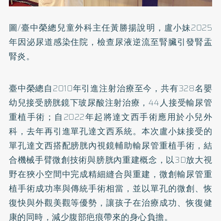
圖/臺中榮總兒童外科主任黃勝揚說明，盧小妹2025
年因泌尿道感染住院，檢查尿液逆流至腎臟引發腎盂
腎炎。
臺中榮總自2010年引進注射治療至今，共有328名嬰
幼兒接受膀胱鏡下玻尿酸注射治療，44人接受輸尿管
重植手術；自2022年起將達文西手術應用於小兒外
科，去年再引進單孔達文西系統。本次盧小妹接受的
單孔達文西搭配膀胱內視鏡輔助輸尿管重植手術，結
合機械手臂微創技術與膀胱內重建概念，以3D放大視
野在狹小空間中完成精細縫合與重建，微創輸尿管重
植手術成功率與傳統手術相當，並以單孔的微創、恢
復快與外觀美觀等優勢，讓孩子在治療成功、恢復健
康的同時，減少腹部疤痕帶來的身心負擔。