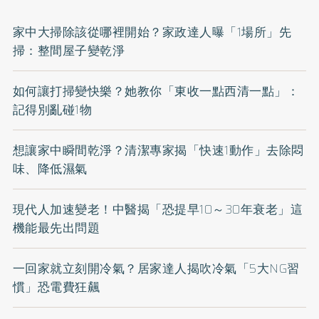
家中大掃除該從哪裡開始？家政達人曝「1場所」先
掃：整間屋子變乾淨
如何讓打掃變快樂？她教你「東收一點西清一點」：
記得別亂碰1物
想讓家中瞬間乾淨？清潔專家揭「快速1動作」去除悶
味、降低濕氣
現代人加速變老！中醫揭「恐提早10～30年衰老」這
機能最先出問題
一回家就立刻開冷氣？居家達人揭吹冷氣「5大NG習
慣」恐電費狂飆