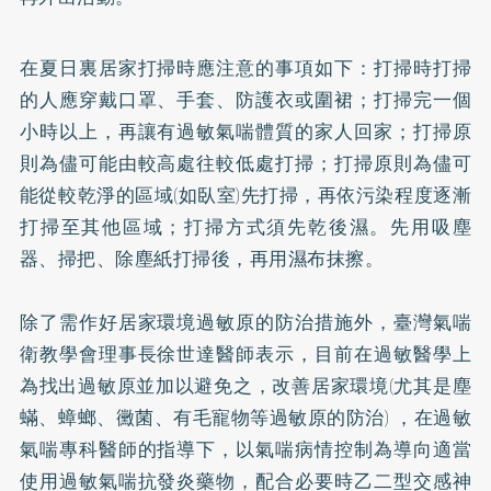
在夏日裏居家打掃時應注意的事項如下：打掃時打掃
的人應穿戴口罩、手套、防護衣或圍裙；打掃完一個
小時以上，再讓有過敏氣喘體質的家人回家；打掃原
則為儘可能由較高處往較低處打掃；打掃原則為儘可
能從較乾淨的區域(如臥室)先打掃，再依污染程度逐漸
打掃至其他區域；打掃方式須先乾後濕。先用吸塵
器、掃把、除塵紙打掃後，再用濕布抹擦。
除了需作好居家環境過敏原的防治措施外，臺灣氣喘
衛教學會理事長徐世達醫師表示，目前在過敏醫學上
為找出過敏原並加以避免之，改善居家環境(尤其是塵
蟎、蟑螂、黴菌、有毛寵物等過敏原的防治) ，在過敏
氣喘專科醫師的指導下，以氣喘病情控制為導向適當
使用過敏氣喘抗發炎藥物，配合必要時乙二型交感神