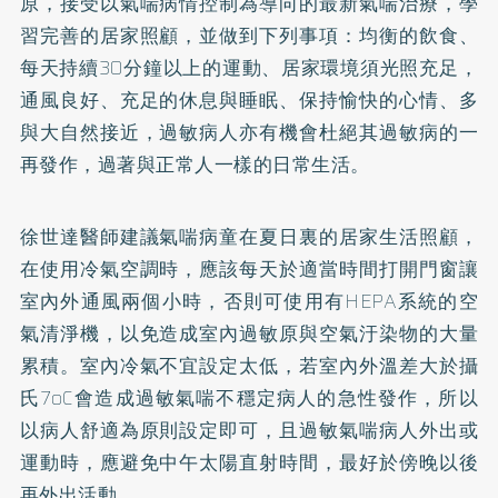
原，接受以氣喘病情控制為導向的最新氣喘治療，學
習完善的居家照顧，並做到下列事項：均衡的飲食、
每天持續30分鐘以上的運動、居家環境須光照充足，
通風良好、充足的休息與睡眠、保持愉快的心情、多
與大自然接近，過敏病人亦有機會杜絕其過敏病的一
再發作，過著與正常人一樣的日常生活。
徐世達醫師建議氣喘病童在夏日裏的居家生活照顧，
在使用冷氣空調時，應該每天於適當時間打開門窗讓
室內外通風兩個小時，否則可使用有HEPA系統的空
氣清淨機，以免造成室內過敏原與空氣汙染物的大量
累積。室內冷氣不宜設定太低，若室內外溫差大於攝
氏7oC會造成過敏氣喘不穩定病人的急性發作，所以
以病人舒適為原則設定即可，且過敏氣喘病人外出或
運動時，應避免中午太陽直射時間，最好於傍晚以後
再外出活動。