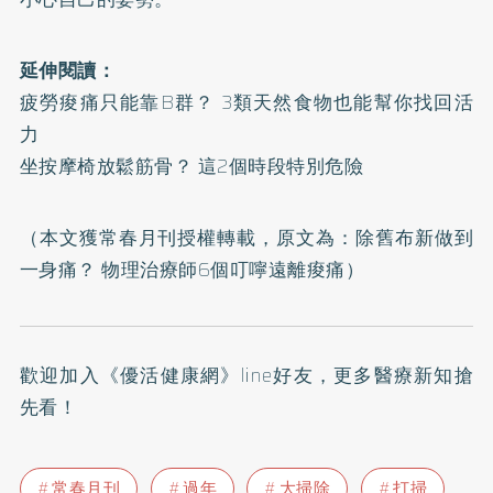
延伸閱讀：
疲勞痠痛只能靠B群？ 3類天然食物也能幫你找回活
力
坐按摩椅放鬆筋骨？ 這2個時段特別危險
（本文獲常春月刊授權轉載，原文為：
除舊布新做到
一身痛？ 物理治療師6個叮嚀遠離痠痛
）
歡迎加入
《優活健康網》line好友
，更多醫療新知搶
先看！
常春月刊
過年
大掃除
打掃