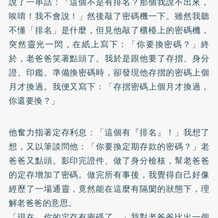
說了一串話：「這個不是有排名？那個我說不出來，
唉唷！我不會說！」然後敲了密碼機一下。雖然我聽
不懂「排名」是什麼，但見他敲了櫃檯上的密碼機，
突然靈光一閃，在紙上寫下：「你要換密碼？」終
於，老爸爸笑著點頭了。我於是跟他要了存摺、身分
證、印鑑。準備換密碼時，卻發現他存摺的密碼上個
月才換過。我便又寫下：「存摺密碼上個月才換過，
你還要換？」
他奮力指著定存利息：「這個有『排名』！」我想了
想，又以筆談問他：「你要換定期存款的密碼？」老
爸爸又點頭。影印完證件、做了身分檢核，幫老爸爸
的定存增加了密碼。做完所有事後，我覺得自己好像
經歷了一場通靈，竟然能在這麼有隔閡的狀態下，理
解老爸爸的意思。
「現在，你的定存有密碼了。」我對老爸爸比出一個