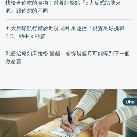
快檢查你吃的食物！營養師盤點「5大反式脂肪來
源」跟你想的不同
五大星球航行體驗近視成因 星趣控「視覺星球挑戰
2.0」動手又動腦
乳癌治療如馬拉松 醫籲：多撐幾個月可能等到下一個
救命藥