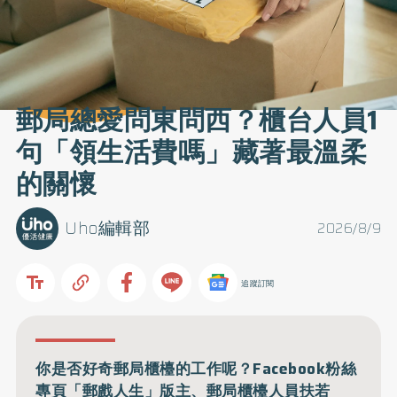
郵局總愛問東問西？櫃台人員1
句「領生活費嗎」藏著最溫柔
的關懷
Uho編輯部
2026/8/9
追蹤訂閱
你是否好奇郵局櫃檯的工作呢？Facebook粉絲
專頁「郵戲人生」版主、郵局櫃檯人員扶若