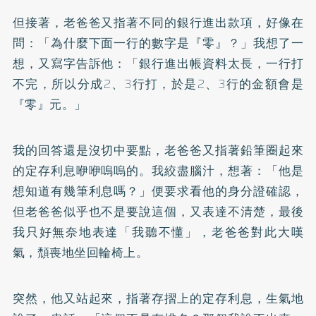
但接著，老爸爸又指著不同的銀行進出款項，好像在
問：「為什麼下面一行的數字是『零』？」我想了一
想，又寫字告訴他：「銀行進出帳資料太長，一行打
不完，所以分成2、3行打，於是2、3行的金額會是
『零』元。」
我的回答還是沒切中要點，老爸爸又指著鉛筆圈起來
的定存利息咿咿嗚嗚的。我絞盡腦汁，想著：「他是
想知道有幾筆利息嗎？」便要求看他的身分證確認，
但老爸爸似乎也不是要說這個，又表達不清楚，最後
我只好無奈地表達「我聽不懂」，老爸爸對此大嘆
氣，頹喪地坐回輪椅上。
突然，他又站起來，指著存摺上的定存利息，生氣地