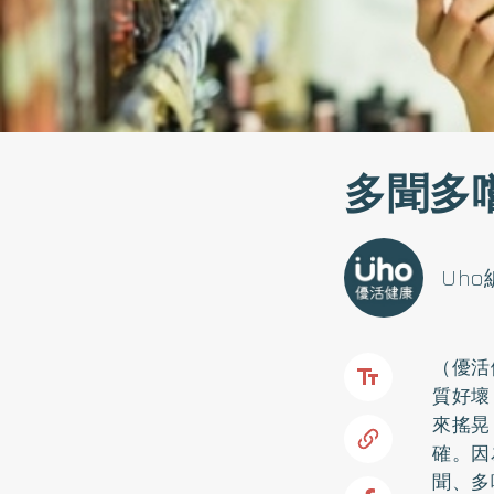
多聞多
Uh
（優活
質好壞
來搖晃
確。因
聞、多