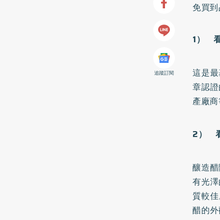
免買到
1） 
這是最
追蹤訂閱
章認證
產廠商
2） 
釀造醋
有光澤
質較佳
醋的外