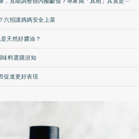
康，竟能調整體內酸鹼值？專家揭「真相」其實是⋯
？六招讓媽媽安全上菜
就是天然好醬油？
調味料選購須知
而促進更好表現