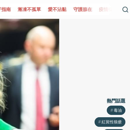
凍不孤單
愛不沾黏
守護腺在
疫情保衛戰
再生醫學
熱門話題
熱門話題
毒油
毒油
紅斑性狼瘡
紅斑性狼瘡