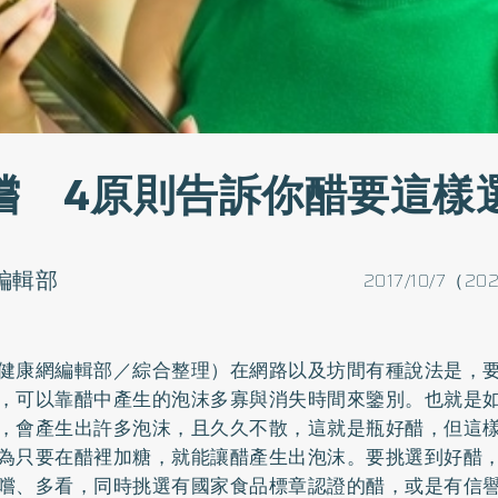
嚐 4原則告訴你醋要這樣
o編輯部
2017/10/7（20
健康網編輯部／綜合整理）在網路以及坊間有種說法是，
，可以靠醋中產生的泡沫多寡與消失時間來鑒別。也就是
，會產生出許多泡沫，且久久不散，這就是瓶好醋，但這
為只要在醋裡加糖，就能讓醋產生出泡沫。要挑選到好醋
嚐、多看，同時挑選有國家食品標章認證的醋，或是有信