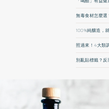
「喝醋」有益健
無毒食材怎麼選
100%純釀造，
照過來！4大類
別亂貼標籤？反