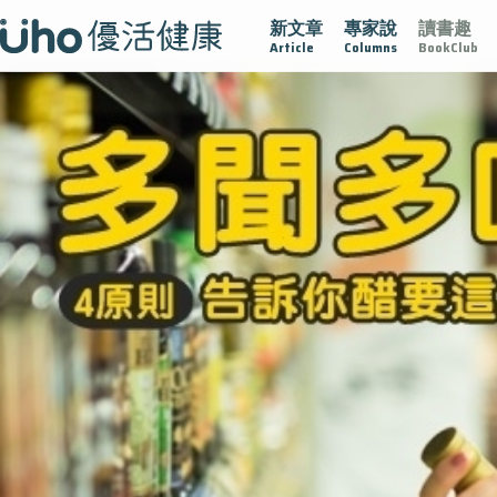
新文章
專家說
讀書趣
腺在
疫情保衛戰
再生醫學
愛的未來視
認識攝護腺肥
Article
Columns
BookClub