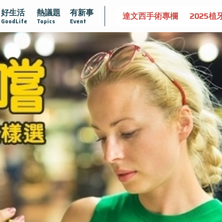
好生活
熱議題
有新事
大
守護骨骼健康
達文西手術專欄
2025植牙指南
漸
GoodLife
Topics
Event