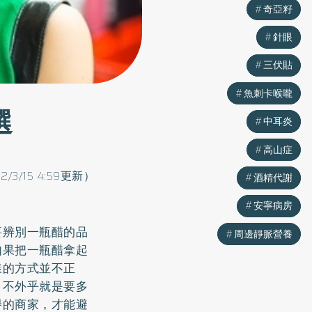
奇亞籽
奇亞籽
針眼
針眼
三伏貼
三伏貼
魚刺卡喉嚨
魚刺卡喉嚨
選
中耳炎
中耳炎
高山症
高山症
22/3/15 4:59更新）
酒精代謝
酒精代謝
安寧病房
安寧病房
要辨別一瓶醋的品
周邊靜脈營養
周邊靜脈營養
如果把一瓶醋拿起
樣的方式並不正
，不外乎就是要多
譽的商家，才能避