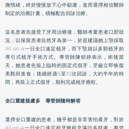
撫情緒，終於慢慢放下心中顧慮，進而選擇相信醫師
制定的治療計畫，積極配合回診治療。
這名患者先接受了牙周治療後，醫師考量患者口腔狀
況，以保留患者自然牙為第一，於是建議她上顎採取
All-on-4一日全口速定植牙，而下顎就以多顆植牙的
導引式植牙手術方式。專管師陳郁婷表示，術後當
天，她患者先裝上臨時的固定式假牙，牙齒立即恢復
美觀與進食；後續經過6至10次回診，大約半年的時
間，再裝上正式假牙，順利完成植牙療程。
全口重建疑慮多 專管師隨時解答
選擇全口重建的患者，幾乎都是非常害怕看牙，對於
All-on-4一日全口速定植牙療程充滿許多疑慮；專管