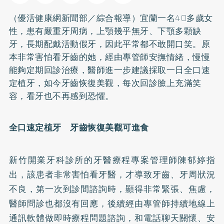
（優活健康網新聞部／綜合報導）宜蘭一名40多歲女
性，患有嚴重
牙周病
，上顎幾乎無牙、下顎多顆缺
牙，長期配戴活動
假牙
，因此平常都不敢開口笑。原
本非常害怕看牙齒的她，經由專管師安撫情緒，慢慢
能夠定期回診治療，醫師進一步建議採取一日全口速
定
植牙
，如今牙齒恢復美觀，每次回診臉上充滿笑
容，看牙也不再感到恐懼。
全口速定植牙 牙齒恢復美觀可進食
新竹開業牙科診所的牙醫療程專案管理師陳郁婷指
出，該患者非常害怕看牙醫，才導致牙齒、牙周狀況
不良，第一次到診間諮詢時，顯得非常緊張、焦慮，
醫師問診也都沒有回應，後續經由專管師持續地線上
通訊軟體做即時療程問題諮詢，和電話聊天關懷、安