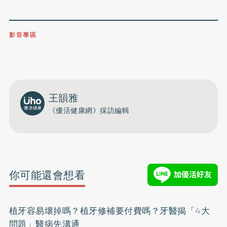
影音專區
0809-091-257
立即撥打服務專線
開啟聲音
王韻雅
《優活健康網》採訪編輯
你可能還會想看
植牙容易壞掉嗎？植牙修補要付費嗎？牙醫揭「4大
問題」醫病先溝通