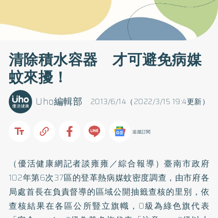
清除積水容器 才可避免病媒
蚊來擾！
Uho編輯部
2013/6/14（2022/3/15 19:4更新）
追蹤訂閱
（優活健康網記者談雍雍／綜合報導）臺南市政府
102年第6次37區的登革熱病媒蚊密度調查，由市府各
局處首長在負責督導的區域公開抽籤查核的里別，依
查核結果在各區公所豎立旗幟，0級為綠色旗代表