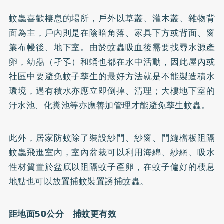
蚊蟲喜歡棲息的場所，戶外以草叢、灌木叢、雜物背
面為主，戶內則是在陰暗角落、家具下方或背面、窗
簾布幔後、地下室。由於蚊蟲吸血後需要找尋水源產
卵，幼蟲（孑孓）和蛹也都在水中活動，因此屋內或
社區中要避免蚊子孳生的最好方法就是不能製造積水
環境，遇有積水亦應立即倒掉、清理；大樓地下室的
汙水池、化糞池等亦應善加管理才能避免孳生蚊蟲。
此外，居家防蚊除了裝設紗門、紗窗、門縫檔板阻隔
蚊蟲飛進室內，室內盆栽可以利用海綿、紗網、吸水
性材質置於盆底以阻隔蚊子產卵，在蚊子偏好的棲息
地點也可以放置捕蚊裝置誘捕蚊蟲。
距地面50公分 捕蚊更有效