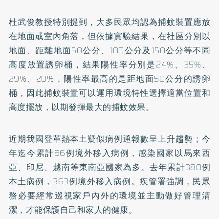
杜武俊教授特別提到，大多民眾均認為捕蚊裝置應放
在地面或室內角落，但依據實驗結果，在社區分別以
地面、距離地面50公分、100公分及150公分等不同
高度放置誘卵桶，結果陽性率分別是24%、35%、
29%、20%，陽性率最高的是距地面50公分的誘卵
桶，因此捕蚊裝置可以運用環境特性選擇適當位置和
高度擺放，以期發揮最大的捕蚊效果。
近期我國登革熱本土疑似病例通報數呈上升趨勢；今
年迄今累計86例境外移入病例，感染國家以馬來西
亞、印尼、越南等東南亞國家為多。去年累計380例
本土病例，363例境外移入病例。疾管署強調，民眾
務必要經常巡視家戶內外的環境並主動做好管理清
潔，才能保護自己和家人的健康。