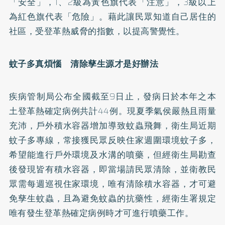
「安全」，1、2級為黃色旗代表「注意」，3級以上
為紅色旗代表「危險」。藉此讓民眾知道自己居住的
社區，受登革熱威脅的指數，以提高警覺性。
蚊子多真煩惱 清除孳生源才是好辦法
疾病管制局公布全國截至9日止，發病日於本年之本
土登革熱確定病例共計44例。現夏季氣侯嚴熱且雨量
充沛，戶外積水容器增加導致蚊蟲飛舞，衛生局近期
蚊子多專線，常接獲民眾反映住家週圍環境蚊子多，
希望能進行戶外環境及水溝的噴藥，但經衛生局勘查
後發現皆有積水容器，即當場請民眾清除，並衛教民
眾需每週巡視住家環境，唯有清除積水容器，才可避
免孳生蚊蟲，且為避免蚊蟲的抗藥性，經衛生署規定
唯有發生登革熱確定病例時才可進行噴藥工作。