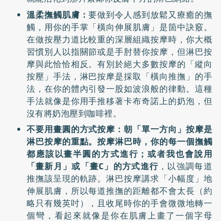
溫柔撫觸肌膚：
要做到令人感到放鬆又療癒的撫
觸，用你的手掌「橫向伸展肌膚」是箇中訣竅。
在做按壓力道比較重的深層組織按摩時，你大概
習慣別人以指關節或是手肘替你按摩，但淋巴按
摩與此恰恰相反。有別於絕大多數按摩的「縱向
按壓」手法，淋巴按摩是採取「橫向推撫」的手
法，在你的體內引發一股如波浪般的律動。這種
手法就像是你用手推移著卡布奇諾上的奶泡，但
沒有將奶泡壓到咖啡裡。
不要用畫圓的方式按摩：朝「單一方向」按摩是
淋巴按摩的重點。按摩淋巴時，你的每一個撫觸
都應該以畫半圓的方式進行；或者我也會說用
「畫新月」或「畫C」的方式進行
，以強調每道
推撫該呈現的軌跡。淋巴按摩講求「小幅度」地
伸展肌膚，所以每道推撫的距離都不會太長（約
略只有幾英吋），且收尾時你的手會微微地轉一
個彎，看起來就像是你在肌膚上畫了一個字母