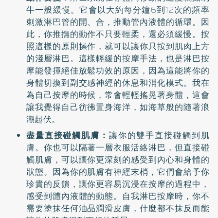
牛一般緩慢。它會以大約每分鐘6到12次的頻率
刺激淋巴管的開、合，推動管內液體的循環。因
此，你推撫的動作不只要輕柔，還必須緩慢。按
照這樣的原則操作，就可以讓你只按到肌肉上方
的淺層淋巴。這樣輕緩的按摩手法，也是淋巴按
摩能發揮絕佳放鬆功效的原因，因為這能將你的
身體切換到副交感神經的休息和消化模式。我在
為自己按摩的時候，常會輕輕搖晃著身體，這會
讓我覺得自己彷彿置身海洋，如海草般的隨著浪
潮起伏。
盡量直接碰觸肌膚：
讓你的雙手直接碰觸到肌
膚。你也可以隔著一層衣服活絡淋巴，但直接碰
觸肌膚，可以讓你更深刻的感受到內心和身體的
狀態。因為你的肌膚有神經末梢，它們會給予你
珍貴的反饋，讓你更容易沉浸在按摩的過程中，
感受到體內液體的動態。自我淋巴按摩時，你不
需要塗抹任何油品潤滑皮膚，什麼都不抹反而能