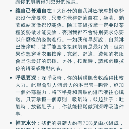
讓你的肌膚得到更好的延展。
讓自己舒適自在：
大部分的自我淋巴按摩對姿勢
都沒什麼要求，只要你覺得舒適自在，坐著、躺
著或站著做都沒關係。除非某組按摩一定要以某
種姿勢做才能見效，否則我都不會特別要求你要
以什麼樣的姿勢進行。一如我稍早所說，自我淋
巴按摩時，雙手能直接接觸肌膚是最好的；但如
果你想穿著衣服按摩，寬鬆、舒適、透氣的衣服
會是你最好的選擇。另外，按摩時，請務必脫掉
你的鋼圈或運動內衣。
呼吸要深：
深呼吸時，你的橫膈肌會收縮得比較
大力。此舉會對人體最大的淋巴管─胸管，施加
一個外部壓力，將下半身和四肢的淋巴液往心臟
送。只要掌握一個原則「吸氣時，鼓起肚子；吐
氣時，放鬆肚子」，你就能輕鬆做到深呼吸這件
事。
補充水分：
我們的身體大約有70%是由水組成，