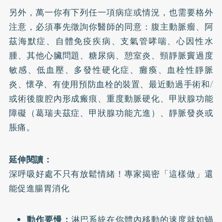
另外，萬一你有下列任一項病症或情況，也需要格外
注意，必須事先徵詢你醫師的同意：腹主動脈瘤、阿
茲海默症、自體免疫疾病、支氣管哮喘、心因性水
腫、其他心臟問題、糖尿病、憩室炎、頸靜脈竇過度
敏感、低血壓、多發性硬化症、癱瘓、血栓性靜脈
炎、懷孕、有使用預防血栓的裝置、最近動過手術和/
或術後腹腔內形成瘢痕、重度動脈硬化、甲狀腺功能
障礙（葛瑞夫茲症、甲狀腺功能亢進）、靜脈發炎或
脹痛。
延伸閱讀：
深呼吸好處不只有放鬆情緒！專家揭密「這樣做」還
能促進腸胃消化
動作要慢：
淋巴系統在你體內移動的速度就如蝸