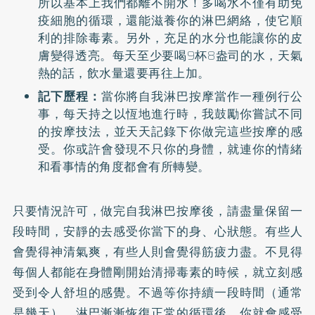
所以基本上我們都離不開水！多喝水不僅有助免
疫細胞的循環，還能滋養你的淋巴網絡，使它順
利的排除毒素。另外，充足的水分也能讓你的皮
膚變得透亮。每天至少要喝9杯8盎司的水，天氣
熱的話，飲水量還要再往上加。
記下歷程：
當你將自我淋巴按摩當作一種例行公
事，每天持之以恆地進行時，我鼓勵你嘗試不同
的按摩技法，並天天記錄下你做完這些按摩的感
受。你或許會發現不只你的身體，就連你的情緒
和看事情的角度都會有所轉變。
只要情況許可，做完自我淋巴按摩後，請盡量保留一
段時間，安靜的去感受你當下的身、心狀態。有些人
會覺得神清氣爽，有些人則會覺得筋疲力盡。不見得
每個人都能在身體剛開始清掃毒素的時候，就立刻感
受到令人舒坦的感覺。不過等你持續一段時間（通常
是幾天），淋巴漸漸恢復正常的循環後，你就會感受