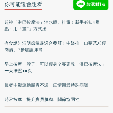
你可能還會想看
超神「淋巴按摩法」消水腫、排毒！新手必知4重
點：用「畫C」方式按
有食譜》清明節氣最適合養肝！中醫推「山藥薏米瘦
肉湯」2步驟護脾胃
早上按摩「脖子」可以瘦身？專家教「淋巴按摩法」
一天按壓●●次
長者中斷運動腸胃不適 疫情期最特殊病號
時常按摩 提升寶貝肌肉、關節協調性