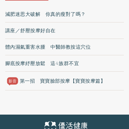
減肥迷思大破解 你真的瘦對了嗎？
講座／舒壓按摩好自在
體內濕氣重害水腫 中醫師教按這穴位
腳底按摩紓壓放鬆 這4族群不宜
第一招 寶寶臉部按摩【寶寶按摩篇】
影音