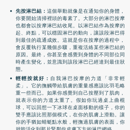
先按淋巴結：
這個舉動就像是在通知你的身體，
你要開始清掃裡頭的毒素了。大部分的淋巴按摩
也都會以按摩淋巴結收尾。以淋巴結作為按摩的
起、終點，可以穩固淋巴的動向，讓該段淋巴得
到最佳的疏通成效。這就是你在按摩的過程中，
會反覆執行某幾個步驟，重複活絡某些淋巴結的
原因。最終，你甚至會感覺到身體的不同部位同
時產生變化，並意識到該段淋巴已經達到最佳狀
態。
輕輕按就好：
自我淋巴按摩的力道「非常輕
柔」。它的撫觸帶給肌膚的重量感應該比羽毛略
重一些而已。如果你感覺到自己按壓到了肌肉，
就表示你的力道太重了。假如你玩過桌上曲棍
球，可以回想一下冰球在桌面移動的樣子，你的
雙手應該比照那個模式，在你的肌膚上滑動。讓
你的手猶如蜻蜓點水般，輕撫過肌膚的表面，你
就能活化到那片緊鄰你皮膚下方的淋巴網絡。