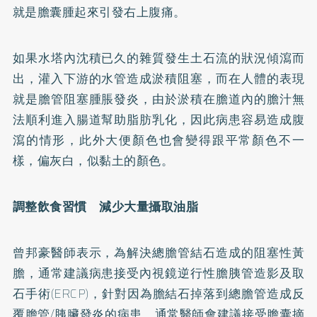
就是膽囊腫起來引發右上腹痛。
如果水塔內沈積已久的雜質發生土石流的狀況傾瀉而
出，灌入下游的水管造成淤積阻塞，而在人體的表現
就是膽管阻塞腫脹發炎，由於淤積在膽道內的膽汁無
法順利進入腸道幫助脂肪乳化，因此病患容易造成腹
瀉的情形，此外大便顏色也會變得跟平常顏色不一
樣，偏灰白，似黏土的顏色。
調整飲食習慣 減少大量攝取油脂
曾邦豪醫師表示，為解決總膽管結石造成的阻塞性黃
膽，通常建議病患接受內視鏡逆行性膽胰管造影及取
石手術(ERCP)，針對因為膽結石掉落到總膽管造成反
覆膽管/胰臟發炎的病患，通常醫師會建議接受膽囊摘