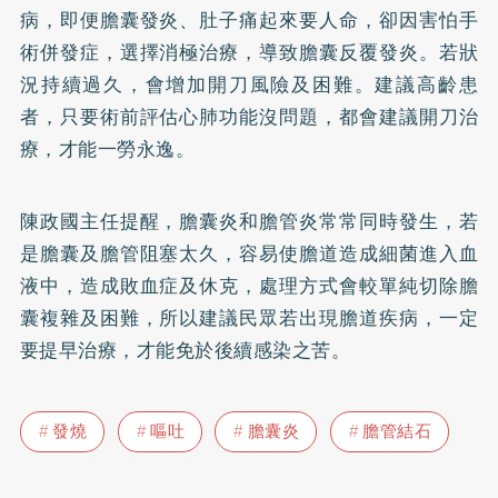
病，即便膽囊發炎、肚子痛起來要人命，卻因害怕手
術併發症，選擇消極治療，導致膽囊反覆發炎。若狀
況持續過久，會增加開刀風險及困難。建議高齡患
者，只要術前評估心肺功能沒問題，都會建議開刀治
療，才能一勞永逸。
陳政國主任提醒，膽囊炎和膽管炎常常同時發生，若
是膽囊及膽管阻塞太久，容易使膽道造成細菌進入血
液中，造成敗血症及休克，處理方式會較單純切除膽
囊複雜及困難，所以建議民眾若出現膽道疾病，一定
要提早治療，才能免於後續感染之苦。
發燒
嘔吐
膽囊炎
膽管結石