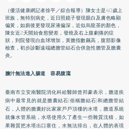
（優活健康網記者徐平／綜合報導）陳女士是40歲上
班族，無特別病史，近日照鏡子發現眼白及膚色略顯
偏黃，如廁後更發現尿液偏深，近似烏龍茶的顏色，
陳女近2天開始食慾變差，發燒及右上腹劇痛的症
狀，到院發現白血球增加，黃膽指數飆高，腹部影像
檢查，初步診斷遠端總膽管結石合併急性膽管及膽囊
炎。
膽汁無法進入腸道 容易腹瀉
臺南市立安南醫院消化科給醫師曾邦豪表示，膽道疾
病中最常見的就是膽囊結石(俗稱膽結石)和總膽管結
石，人體的膽囊好比家家戶戶頂樓的水塔，膽道系統
就像水管系統，水塔使用久了產生一些雜質沈積，如
果雜質把水塔出口塞住，水無法排出，在人體的表現