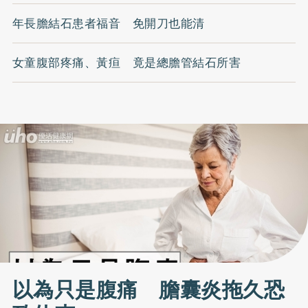
年長膽結石患者福音 免開刀也能清
女童腹部疼痛、黃疸 竟是總膽管結石所害
以為只是腹痛 膽囊炎拖久恐