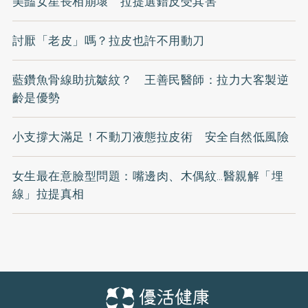
美豔女星長相崩壞 拉提選錯反受其害
討厭「老皮」嗎？拉皮也許不用動刀
藍鑽魚骨線助抗皺紋？ 王善民醫師：拉力大客製逆
齡是優勢
小支撐大滿足！不動刀液態拉皮術 安全自然低風險
女生最在意臉型問題：嘴邊肉、木偶紋…醫親解「埋
線」拉提真相