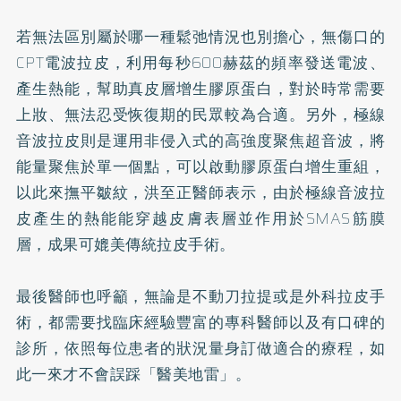
若無法區別屬於哪一種鬆弛情況也別擔心，無傷口的
CPT電波拉皮，利用每秒600赫茲的頻率發送電波、
產生熱能，幫助真皮層增生膠原蛋白，對於時常需要
上妝、無法忍受恢復期的民眾較為合適。另外，極線
音波拉皮則是運用非侵入式的高強度聚焦超音波，將
能量聚焦於單一個點，可以啟動膠原蛋白增生重組，
以此來撫平皺紋，洪至正醫師表示，由於極線音波拉
皮產生的熱能能穿越皮膚表層並作用於SMAS筋膜
層，成果可媲美傳統拉皮手術。
最後醫師也呼籲，無論是不動刀拉提或是外科拉皮手
術，都需要找臨床經驗豐富的專科醫師以及有口碑的
診所，依照每位患者的狀況量身訂做適合的療程，如
此一來才不會誤踩「醫美地雷」。