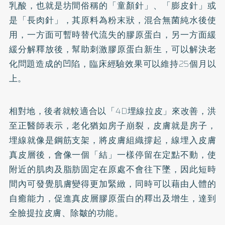
乳酸，也就是坊間俗稱的「童顏針」、「膨皮針」或
是「長肉針」，其原料為粉末狀，混合無菌純水後使
用，一方面可暫時替代流失的
膠原蛋白
，另一方面緩
緩分解釋放後，幫助刺激膠原蛋白新生，可以解決老
化問題造成的凹陷，臨床經驗效果可以維持25個月以
上。
相對地，後者就較適合以「4D埋線拉皮」來改善，洪
至正醫師表示，老化猶如房子崩裂，皮膚就是房子，
埋線就像是鋼筋支架，將皮膚組織撐起，線埋入皮膚
真皮層後，會像一個「結」一樣停留在定點不動，使
附近的肌肉及脂肪固定在原處不會往下墜，因此短時
間內可發覺肌膚變得更加緊緻，同時可以藉由人體的
自癒能力，促進真皮層膠原蛋白的釋出及增生，達到
全臉提拉皮膚、除皺的功能。