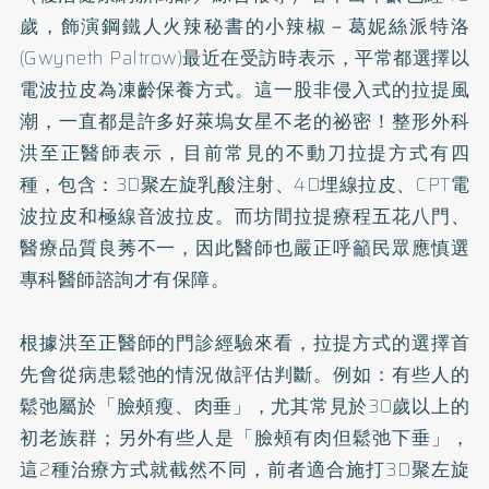
歲，飾演鋼鐵人火辣秘書的小辣椒－葛妮絲派特洛
(Gwyneth Paltrow)最近在受訪時表示，平常都選擇以
電波拉皮為凍齡保養方式。這一股非侵入式的拉提風
潮，一直都是許多好萊塢女星不老的祕密！整形外科
洪至正醫師表示，目前常見的不動刀拉提方式有四
種，包含：3D聚左旋乳酸注射、4D
埋線
拉皮、CPT電
波拉皮和極線音波拉皮。而坊間拉提療程五花八門、
醫療品質良莠不一，因此醫師也嚴正呼籲民眾應慎選
專科醫師諮詢才有保障。
根據洪至正醫師的門診經驗來看，拉提方式的選擇首
先會從病患鬆弛的情況做評估判斷。例如：有些人的
鬆弛屬於「臉頰瘦、肉垂」，尤其常見於30歲以上的
初老族群；另外有些人是「臉頰有肉但鬆弛下垂」，
這2種治療方式就截然不同，前者適合施打3D聚左旋