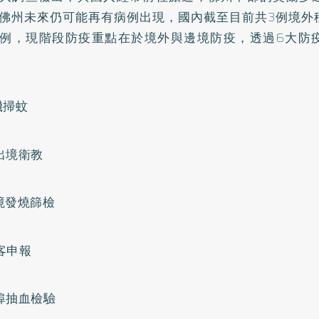
佛州未來仍可能再有病例出現，國內截至目前共3例境外
例，現階段防疫重點在於境外與邊境防疫，透過6大防
機掃蚊
出境衛教
境發燒篩檢
客申報
埠抽血檢驗