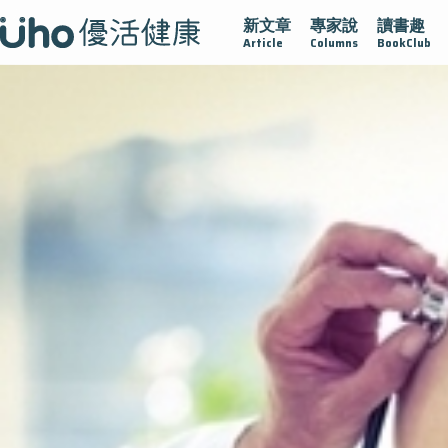
新文章
專家說
讀書趣
疫情保衛戰
再生醫學
愛的未來視
認識攝護腺肥大
Article
Columns
BookClub