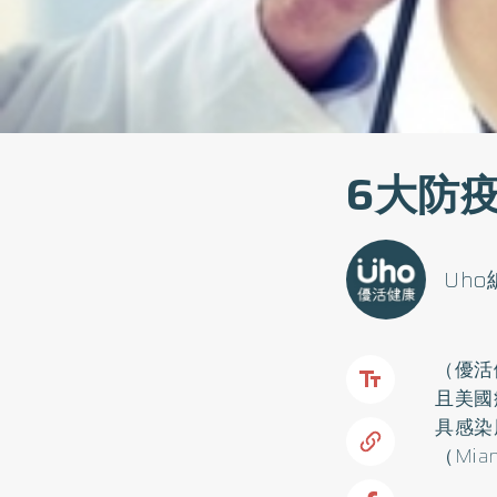
6大防
Uh
（優活
且美國
具感染
（Mia