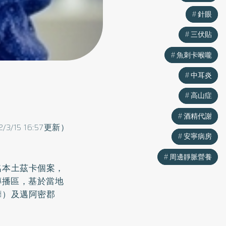
針眼
針眼
三伏貼
三伏貼
魚刺卡喉嚨
魚刺卡喉嚨
中耳炎
中耳炎
高山症
高山症
酒精代謝
酒精代謝
2/3/15 16:57更新）
安寧病房
安寧病房
周邊靜脈營養
周邊靜脈營養
名本土茲卡個案，
傳播區，基於當地
d）及邁阿密郡