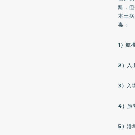
離，但
本土病
毒：
1）
航
2）
入
3）
入
4）
旅
5）
港