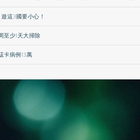
 遊這3國要小心！
周至少1天大掃除
茲卡病例13萬