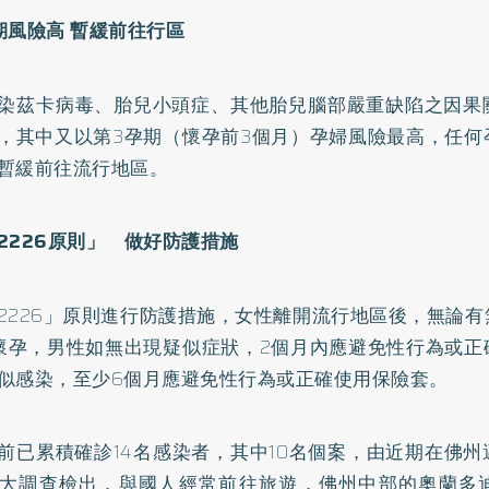
期風險高 暫緩前往行區
染茲卡病毒、胎兒小頭症、其他胎兒腦部嚴重缺陷之因果
，其中又以第3孕期（懷孕前3個月）孕婦風險最高，任何
暫緩前往流行地區。
2226原則」 做好防護措施
2226」原則進行防護措施，女性離開流行地區後，無論
懷孕，男性如無出現疑似症狀，2個月內應避免性行為或正
似感染，至少6個月應避免性行為或正確使用保險套。
前已累積確診14名感染者，其中10名個案，由近期在佛
大調查檢出，與國人經常前往旅遊，佛州中部的奧蘭多