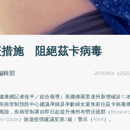
疫措施 阻絕茲卡病毒
o編輯部
2016/8/4（202
健康網記者徐平／綜合報導）美國佛羅里達州新增確診10
疾病管制預防中心建議孕婦及孕齡婦女避免前往茲卡病毒
風險，疾病管制署自即日起提升佛州布勞沃德郡（Browar
mi-Dade）旅遊疫情建議至第2級：警示（Alert）。