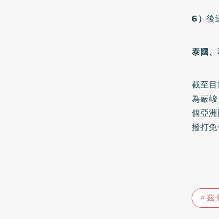
6）
後
泰國、
截至目
為嚴峻
個亞洲
撥打免付
茲