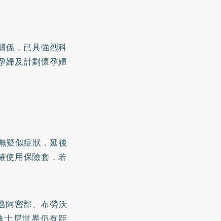
關係，已具強烈科
孕婦及計劃懷孕婦
有無疑似症狀，延後
確使用保險套，若
州邁阿密郡、布勞沃
迪士尼世界仍有距