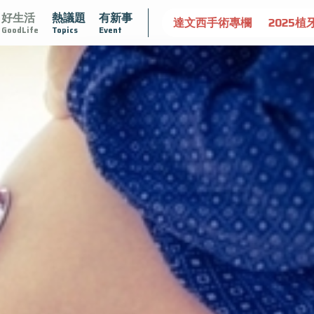
好生活
熱議題
有新事
守護骨骼健康
達文西手術專欄
2025植牙指南
漸凍不孤
GoodLife
Topics
Event