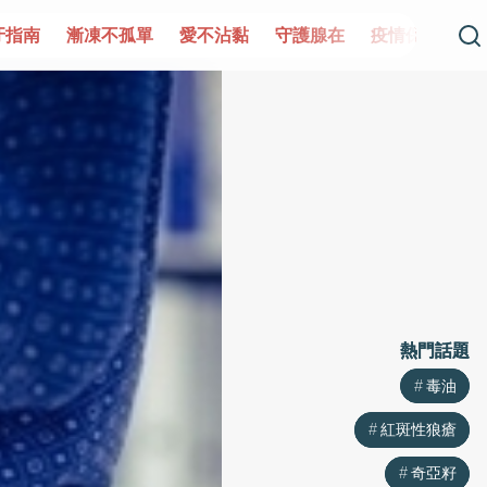
單
愛不沾黏
守護腺在
疫情保衛戰
再生醫學
愛的未
熱門話題
熱門話題
毒油
毒油
紅斑性狼瘡
紅斑性狼瘡
奇亞籽
奇亞籽