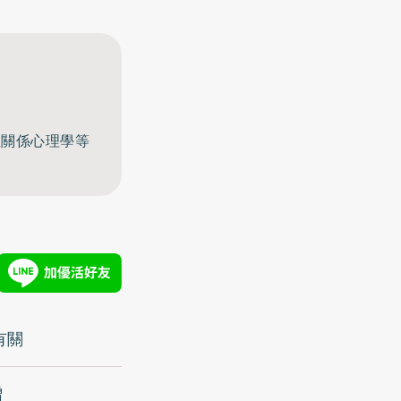
至關係心理學等
有關
增