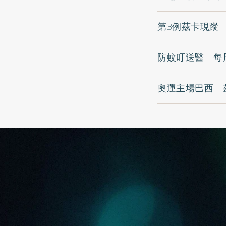
第3例茲卡現蹤
防蚊叮送醫 每
奧運主場巴西 