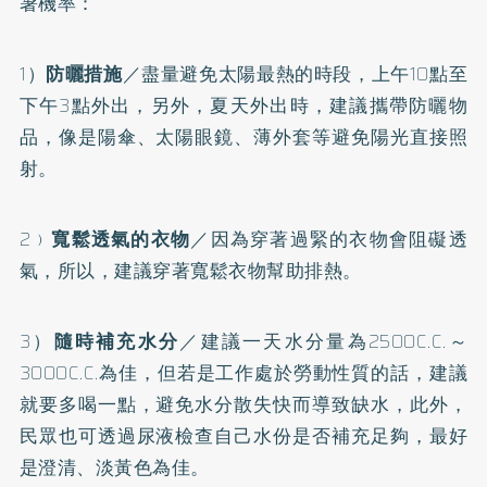
暑機率：
1）
防曬
措施
／盡量避免太陽最熱的時段，上午10點至
下午3點外出，另外，夏天外出時，建議攜帶防曬物
品，像是陽傘、太陽眼鏡、薄外套等避免陽光直接照
射。
2﹚
寬鬆透氣的衣物
／因為穿著過緊的衣物會阻礙透
氣，所以，建議穿著寬鬆衣物幫助排熱。
3）
隨時補充水分
／建議一天水分量為2500C.C.～
3000C.C.為佳，但若是工作處於勞動性質的話，建議
就要多喝一點，避免水分散失快而導致缺水，此外，
民眾也可透過尿液檢查自己水份是否補充足夠，最好
是澄清、淡黃色為佳。