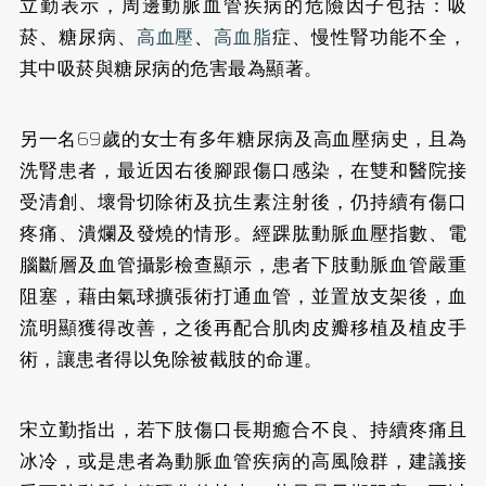
立勤表示，周邊動脈血管疾病的危險因子包括：吸
菸、糖尿病、
高血壓
、
高血脂
症、慢性腎功能不全，
其中吸菸與糖尿病的危害最為顯著。
另一名69歲的女士有多年糖尿病及高血壓病史，且為
洗腎患者，最近因右後腳跟傷口感染，在雙和醫院接
受清創、壞骨切除術及抗生素注射後，仍持續有傷口
疼痛、潰爛及發燒的情形。
經踝肱動脈血壓指數、電
腦斷層及血管攝影檢查顯示，患者下肢動脈血管嚴重
阻塞，藉由氣球擴張術打通血管，並置放支架後，血
流明顯獲得改善，之後再配合肌肉皮瓣移植及植皮手
術，讓患者得以免除被截肢的命運。
宋立勤指出，若下肢傷口長期癒合不良、持續疼痛且
冰冷，或是患者為動脈血管疾病的高風險群，建議接