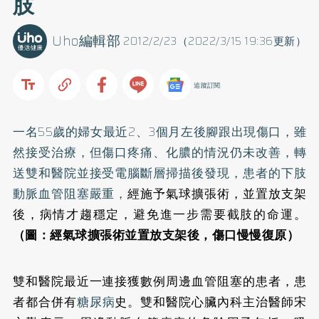
肢
Uho編輯部
2012/2/23（2022/3/15 19:36更新）
追蹤訂閱
一名55歲的婦女最近2、3個月左後腳跟出現傷口，雖
然接受治療，但傷口疼痛、化膿的情況仍未改善，轉
送雙和醫院並接受電腦斷層掃描後發現，患者的下肢
動脈血管阻塞嚴重，
經施予氣球擴張術，並置放支架
後，病情才趨穩定，避免進一步需要截肢的命運。
（圖：經氣球擴張術並置放支架後，傷口慢慢復原）
雙和醫院最近一連接獲數例周邊血管阻塞的患者，患
者都合併有
糖尿病
史。雙和醫院心臟內科主治醫師宋