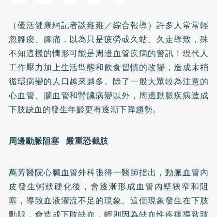
（優活健康網記者談雍雍／綜合報導）許多人常常輕
忽腳痠、腳痛，以為只是疲勞或久站、久走導致，殊
不知這樣的情形可能是周邊血管疾病的警訊！現代人
工作壓力加上生活型態和飲食習慣的改變，造成末梢
循環病變的人口越來越多。除了一般大眾較為注意的
心血管、腦血管和
腎臟病
變以外，周邊動脈疾病造成
下肢缺血的發生年齡更有逐漸下降趨勢。
周邊動脈阻塞 嚴重恐截肢
萬芳醫院心臟血管外科張得一醫師指出，動脈血管內
皮發生粥狀硬化後，會逐漸形成血管內壁狹窄和阻
塞，導致血液灌流不足的現象。這個現象發生在下肢
動脈，會造成下肢缺血，輕則因為缺血性疼痛導致跛