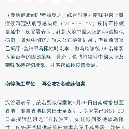
（優活健康網記者張瓊之／綜合報導）南韓中東呼吸
症候群冠狀病毒感染症（MERS－CoV）疫情正持續
蔓延中！疾管署表示，針對入境中國大陸的44歲疑似
病例，雖然中國官方尚未公布檢測結果，但目前該署
已擬訂3套結果為陽性時劇本，做為確診後166名旅客
入境台灣的因應策略，此外，也將持續與中國大陸及
南韓保持密切聯繫，並嚴密監控疫情發展。
南韓衛生單位 再公布2名確診個案
疾管署表示，該名疑似個案於5月26日自南韓搭機至
香港，並自香港搭乘巴士至深圳，疾管署已於5月29
日掌握該航班之166名旅客。如疑似個案檢驗為陽
性，疾管署將提供該航班旅客名單予移民署，並依3