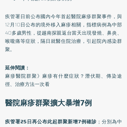
疾管署日前公布國內
今年首起醫院麻疹群聚
事件，與
12月10日公布的境外移入
麻疹
相關，指標病例為中部
40多歲男性，從越南探親返台當天出現發燒、鼻炎、
喉嚨痛等症狀，隔日就醫住院治療，引起院內感染群
聚。
延伸閱讀：
麻疹醫院群聚》麻疹有什麼症狀？潛伏期、傳染途
徑、治療方法一次看
醫院麻疹群聚擴大暴增7例
疾管署25日再公布此起群聚新增7例確診
；分別為中