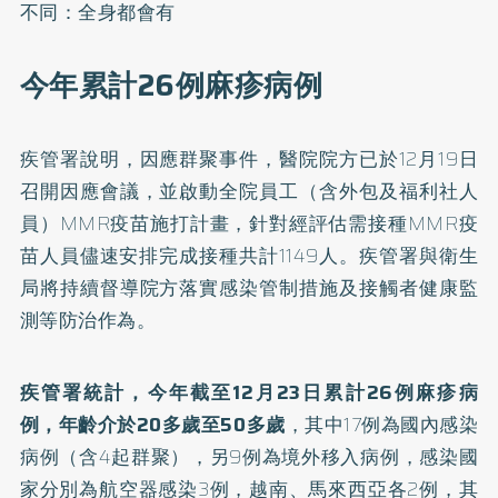
不同：全身都會有
今年累計26例麻疹病例
疾管署說明，因應群聚事件，醫院院方已於12月19日
召開因應會議，並啟動全院員工（含外包及福利社人
員）MMR疫苗施打計畫，針對經評估需接種MMR疫
苗人員儘速安排完成接種共計1149人。疾管署與衛生
局將持續督導院方落實感染管制措施及接觸者健康監
測等防治作為。
疾管署統計，今年截至12月23日累計26例麻疹病
例，年齡介於20多歲至50多歲
，其中17例為國內感染
病例（含4起群聚），另9例為境外移入病例，感染國
家分別為航空器感染3例，越南、馬來西亞各2例，其