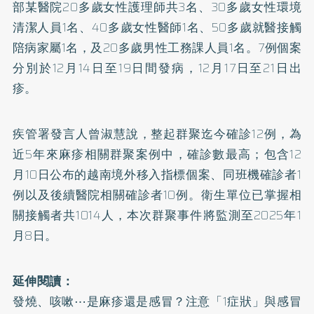
部某醫院20多歲女性護理師共3名、30多歲女性環境
清潔人員1名、40多歲女性醫師1名、50多歲就醫接觸
陪病家屬1名，及20多歲男性工務課人員1名。7例個案
分別於12月14日至19日間發病，12月17日至21日出
疹。
疾管署發言人曾淑慧說，整起群聚迄今確診12例，為
近5年來麻疹相關群聚案例中，確診數最高；包含12
月10日公布的越南境外移入指標個案、同班機確診者1
例以及後續醫院相關確診者10例。衛生單位已掌握相
關接觸者共1014人，本次群聚事件將監測至2025年1
月8日。
延伸閱讀：
發燒、咳嗽⋯是麻疹還是感冒？注意「1症狀」與感冒