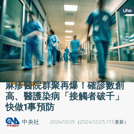
麻疹醫院群聚再爆！確診數創
高、醫護染病「接觸者破千」
快做1事預防
中央社
2024/12/25（2024/12/25 17:5更新）