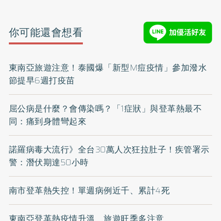
你可能還會想看
東南亞旅遊注意！泰國爆「新型M痘疫情」參加潑水
節提早6週打疫苗
屈公病是什麼？會傳染嗎？「1症狀」與登革熱最不
同：痛到身體彎起來
諾羅病毒大流行》全台30萬人次狂拉肚子！疾管署示
警：潛伏期達50小時
南市登革熱失控！單週病例近千、累計4死
東南亞登革熱疫情升溫 旅遊旺季多注意