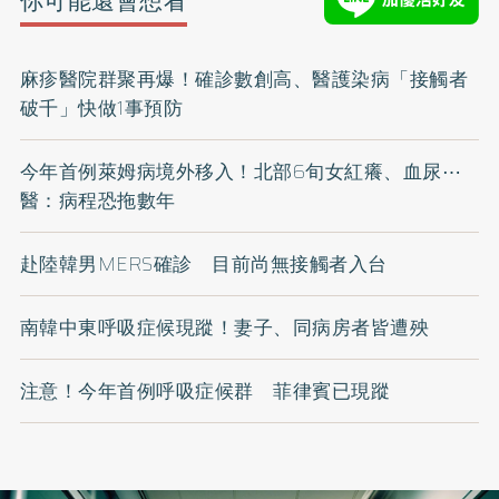
你可能還會想看
麻疹醫院群聚再爆！確診數創高、醫護染病「接觸者
破千」快做1事預防
今年首例萊姆病境外移入！北部6旬女紅癢、血尿⋯
醫：病程恐拖數年
赴陸韓男MERS確診 目前尚無接觸者入台
南韓中東呼吸症候現蹤！妻子、同病房者皆遭殃
注意！今年首例呼吸症候群 菲律賓已現蹤