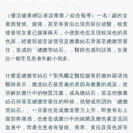
（優活健康網記者談雍雍／綜合報導）一名11歲的女
童因發燒、腹痛，甚至有黃疸出現而前往就醫，檢查
後發現女童已腹痛兩天，小便顏色也呈現較深色的茶
色尿，經腹部超音波發現是膽囊結石滑落至總膽管塞
住，造成的「總膽管結石」，醫師也感到訝異，女童
比一般常見患者年齡小很多。
什麼是總膽管結石？聖馬爾定醫院腸胃肝膽科羅清池
醫師表示，膽道結石最普遍的原因為膽囊的感染，使
溶解於膽汁中的物質沈澱，成為膽結石，當這些膽囊
結石掉落至總膽管塞住的時候，就變成所謂的「總膽
管結石」。一旦塞住造成膽道壓力上升，即會有右上
腹部疼痛感，也會造成膽汁中的細菌及膽色素逆流回
血液中，而產生患者有發燒、畏寒、黃疸及茶色尿等