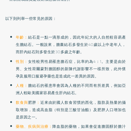
以下則列舉一些常見的原因：
年齡：
結石是一點一滴形成的，因此年紀大的人自然較容易產
生膽結石。一般說來，膽囊結石多發生於40歲以上中老年人，
而肝內結石則多發生於30多歲之年齡。
性別：
女性較男性易罹患膽石症，比率約為4：1。主要是由於
男、女性荷爾蒙對膽固醇的新陳代謝影響不一樣所致，此外懷
孕及服用口服避孕藥也是造成此一差異的原因。
人種：
膽結石的罹患率會因為人種的不同而有所差異，例如亞
洲人較歐美國家容易產生肝內結石。
飲食與
肥胖
：
近來由於國人飲食習慣的西化，脂肪及熱量的攝
取增加，造成
高血脂
（特別是三酸甘油酯）及肥胖人口增加也
是原因之一。
藥物、疾病與治療：
降血脂的藥物，如果會促進膽固醇於膽汁