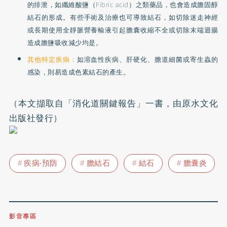
的排泄，如纖維酸鹽（Fibric acid）之類藥品，也會造成膽固醇
結石的形成。有些手術及治療也可導致結石，如切除迷走神經
或長期使用全靜脈營養輸液引起膽囊收縮不全或切除末端迴腸
造成膽鹽吸收減少均是。
其他特定疾病：
如溶血性疾病、
肝硬化
、膽道細菌或寄生蟲的
感染，則易造成色素結石的產生。
（本文擷取自「消化道關鍵報告」一書，由原水文化
出版社發行）
疾病‧預防
膽結石
結石
膽囊炎
影音專區