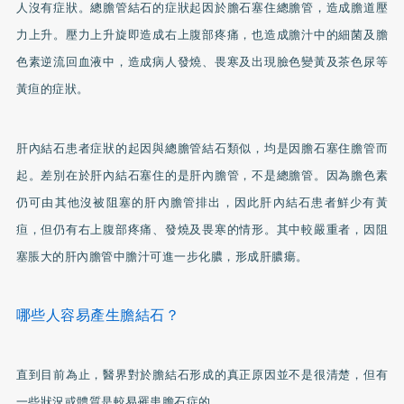
人沒有症狀。總膽管結石的症狀起因於膽石塞住總膽管，造成膽道壓
力上升。壓力上升旋即造成右上腹部疼痛，也造成膽汁中的細菌及膽
色素逆流回血液中，造成病人發燒、畏寒及出現臉色變黃及茶色尿等
黃疸的症狀。
肝內結石患者症狀的起因與總膽管結石類似，均是因膽石塞住膽管而
起。差別在於肝內結石塞住的是肝內膽管，不是總膽管。因為膽色素
仍可由其他沒被阻塞的肝內膽管排出，因此肝內結石患者鮮少有黃
疸，但仍有右上腹部疼痛、發燒及畏寒的情形。其中較嚴重者，因阻
塞脹大的肝內膽管中膽汁可進一步化膿，形成肝膿瘍。
哪些人容易產生膽結石？
直到目前為止，醫界對於膽結石形成的真正原因並不是很清楚，但有
一些狀況或體質是較易罹患膽石症的。