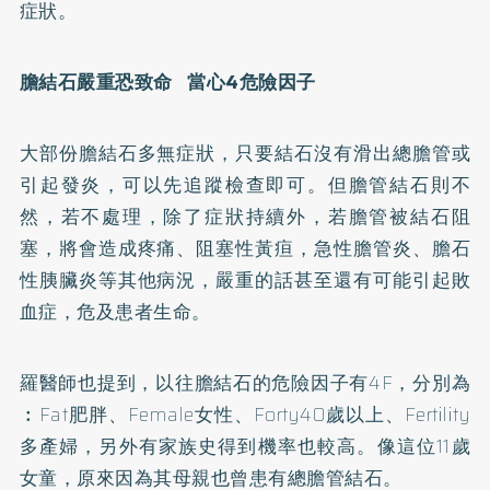
症狀。
膽結石嚴重恐致命 當心4危險因子
大部份膽結石多無症狀，只要結石沒有滑出總膽管或
引起發炎，可以先追蹤檢查即可。但膽管結石則不
然，若不處理，除了症狀持續外，若膽管被結石阻
塞，將會造成疼痛、阻塞性黃疸，急性膽管炎、膽石
性胰臟炎等其他病況，嚴重的話甚至還有可能引起敗
血症，危及患者生命。
羅醫師也提到，以往膽結石的危險因子有4F，分別為
︰Fat
肥胖
、Female女性、Forty40歲以上、Fertility
多產婦，另外有家族史得到機率也較高。像這位11歲
女童，原來因為其母親也曾患有總膽管結石。