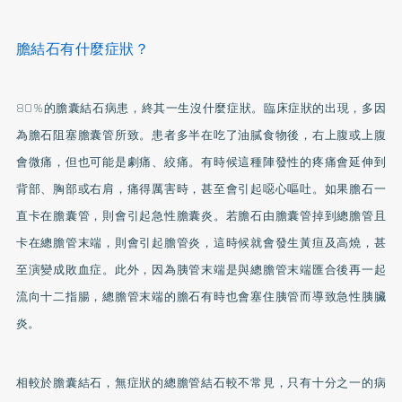
膽結石有什麼症狀？
80%的膽囊結石病患，終其一生沒什麼症狀。臨床症狀的出現，多因
為膽石阻塞膽囊管所致。患者多半在吃了油膩食物後，右上腹或上腹
會微痛，但也可能是劇痛、絞痛。有時候這種陣發性的疼痛會延伸到
背部、胸部或右肩，痛得厲害時，甚至會引起噁心嘔吐。如果膽石一
直卡在膽囊管，則會引起急性膽囊炎。若膽石由膽囊管掉到總膽管且
卡在總膽管末端，則會引起膽管炎，這時候就會發生黃疸及高燒，甚
至演變成敗血症。此外，因為胰管末端是與總膽管末端匯合後再一起
流向十二指腸，總膽管末端的膽石有時也會塞住胰管而導致急性胰臟
炎。
相較於膽囊結石，無症狀的總膽管結石較不常見，只有十分之一的病