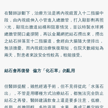
在醫師診斷下，治療方法是將內視鏡置入十二指腸中
段，由內視鏡伸入小管進入總膽管，打入顯影劑再照
X光，顯現出膽道結構和阻塞情況，並以特製水球將
總膽管開口處撐開，再以金屬網把結石撈出來，撈出
之結石掉落至十二指腸道，會經由大腸隨大便排出，
無須擔憂。而內視鏡治療恢復期短，住院天數縮短為
兩天，對患者來說安全性較高，較能接受。
結石會再復發 偏方「化石草」勿亂用
但醫師提醒，雖然經過手術，但不見得從此「水落石
出」，不管是用哪種方式治療結石，都無法完全防止
結石之再發。醫師建議飲食上還是要多注意，低糖、
低脂、低膽固醇，多吃蔬菜、水果，養成三餐定時定