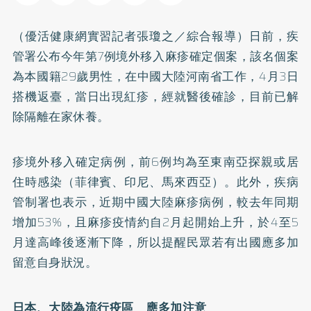
（優活健康網實習記者張瓊之／綜合報導）日前，疾
管署公布今年第7例境外移入麻疹確定個案，該名個案
為本國籍29歲男性，在中國大陸河南省工作，4月3日
搭機返臺，當日出現紅疹，經就醫後確診，目前已解
除隔離在家休養。
疹境外移入確定病例，前6例均為至東南亞探親或居
住時感染（菲律賓、印尼、馬來西亞）。此外，疾病
管制署也表示，近期中國大陸麻疹病例，較去年同期
增加53%，且麻疹疫情約自2月起開始上升，於4至5
月達高峰後逐漸下降，所以提醒民眾若有出國應多加
留意自身狀況。
日本、大陸為流行疫區 應多加注意