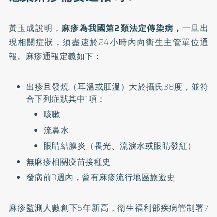
黃玉成說明，
麻疹為我國第2類法定傳染病，
一旦出
現相關症狀，須盡速於24小時內向衛生主管單位通
報。麻疹通報定義如下：
出疹且發燒（耳溫或肛溫）大於攝氏38度，並符
合下列症狀其中1項：
咳嗽
流鼻水
眼睛結膜炎（畏光、流淚水或眼睛發紅）
無麻疹相關疫苗接種史
發病前3週內，曾有麻疹流行地區旅遊史
麻疹監測人數創下5年新高，衛生福利部疾病管制署7