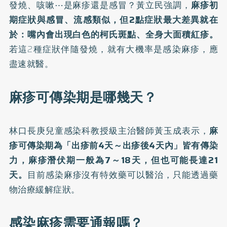
發燒、咳嗽⋯是麻疹還是感冒？
黃立民強調，
麻疹初
期症狀與感冒、流感類似，但2點症狀最大差異就在
於：嘴內會出現白色的柯氏斑點、全身大面積紅疹。
若這2種症狀伴隨發燒，就有大機率是感染麻疹，應
盡速就醫。
麻疹可傳染期是哪幾天？
林口長庚兒童感染科教授級主治醫師黃玉成表示，
麻
疹可傳染期為「出疹前4天～出疹後4天內」皆有傳染
力，
麻疹潛伏期
一般為7～18天，但也可能長達21
天。
目前感染麻疹沒有特效藥可以醫治，只能透過藥
物治療緩解症狀。
感染麻疹需要通報嗎？