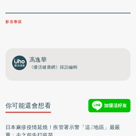
影音專區
0809-091-257
立即撥打服務專線
開啟聲音
馮逸華
《優活健康網》採訪編輯
你可能還會想看
日本麻疹疫情延燒！疾管署示警「這2地區」最嚴
重：去之前先打疫苗