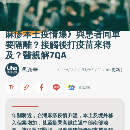
麻疹本土疫情爆》與患者同車
要隔離？接觸後打疫苗來得
及？醫親解7QA
馮逸華
2025/1/7（2025/1/7 17:46更新）
追蹤訂閱
年關將近，台灣麻疹疫情升溫，本土及境外移
入個案增加，甚至搭乘高鐵往返中部南部地