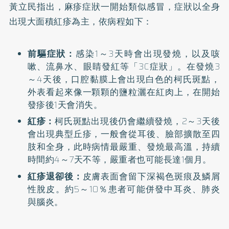
黃立民指出，麻疹症狀一開始類似
感冒
，症狀以全身
出現大面積
紅疹
為主，依病程如下：
前驅症狀：
感染1～3天時會出現發燒，以及咳
嗽、流鼻水、眼睛發紅等「3C症狀」。在發燒3
～4天後，口腔黏膜上會出現白色的柯氏斑點，
外表看起來像一顆顆的鹽粒灑在紅肉上，在開始
發疹後1天會消失。
紅疹：
柯氏斑點出現後仍會繼續發燒，2～3天後
會出現典型丘疹，一般會從耳後、臉部擴散至四
肢和全身，此時病情最嚴重、發燒最高溫，持續
時間約4～7天不等，嚴重者也可能長達1個月。
紅疹退卻後：
皮膚表面會留下深褐色斑痕及鱗屑
性脫皮。約5～10％患者可能併發中耳炎、肺炎
與腦炎。