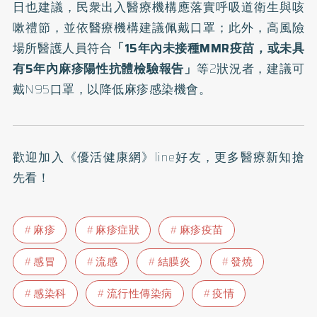
日也建議，民衆出入醫療機構應落實呼吸道衛生與咳
嗽禮節，並依醫療機構建議佩戴口罩；此外，高風險
場所醫護人員符合
「15年內未接種MMR疫苗，或未具
有5年內麻疹陽性抗體檢驗報告」
等2狀況者，建議可
戴N95口罩，以降低麻疹感染機會。
歡迎加入
《優活健康網》line好友
，更多醫療新知搶
先看！
麻疹
麻疹症狀
麻疹疫苗
感冒
流感
結膜炎
發燒
感染科
流行性傳染病
疫情