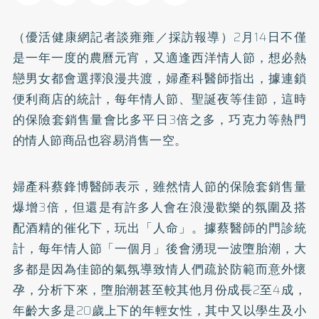
（優活健康網記者談雍雍／採訪報導）2月14日不僅
是一年一度的農曆元宵，又適逢西洋情人節，想必熱
戀男女都會選擇浪漫共渡，婦產科醫師指出，據連鎖
便利商店的統計，每年情人節、聖誕夜等佳節，這時
的保險套銷售量會比多平日3倍之多，巧克力等熱門
的情人節商品也容易消售一空。
婦產科蔡鋒博醫師表示，雖然情人節的保險套銷售量
爆增3倍，但還是有許多人會在浪漫歡樂的氛圍及搭
配酒精的催化下，玩出「人命」。據蔡醫師的門診統
計，每年情人節「一個月」後會湧現一波墮胎潮，大
多都是因為佳節的氣氛導致情人們疏於防範而意外懷
孕，分析下來，墮胎潮甚至較其他月份成長2至4成，
年齡大多是20歲上下的年輕女性，其中又以學生及小