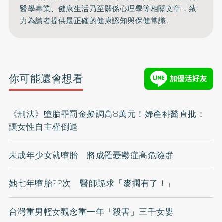
醫學專業、健康生活乃至關係心理學等相關文章，致
力為讀者提供最正確的健康認知與保健常識。
你可能還會想看
《刑法》墮胎罪罰金擬調高8萬元！婦產科醫直批：
讓女性自主權倒退
未成年少女就墮胎 將成罹憂鬱症高危險群
她七年墮胎22次 醫師跪求「麥擱有了！」
台灣重男輕女觀念重一年「殺害」三千女嬰