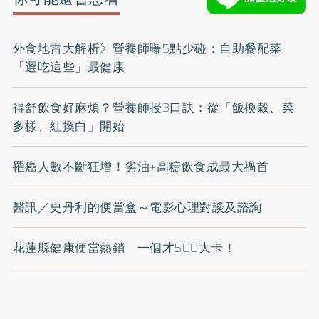
外食地雷大解析》營養師曝5點少碰：自助餐配菜
「選吃這些」最健康
得舒飲食好麻煩？營養師授3口訣：從「飯換穀、菜
多樣、紅換白」開始
罹癌人數不斷狂增！劣油+高糖飲食成最大禍首
醫訊／史丹利的便當盒～電影心理對談及諮詢
花蓮縣健康便當熱銷 一個才500大卡！