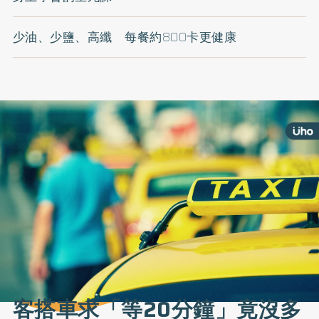
少油、少鹽、高纖 每餐約800卡更健康
客搭車求「等20分鐘」竟沒多