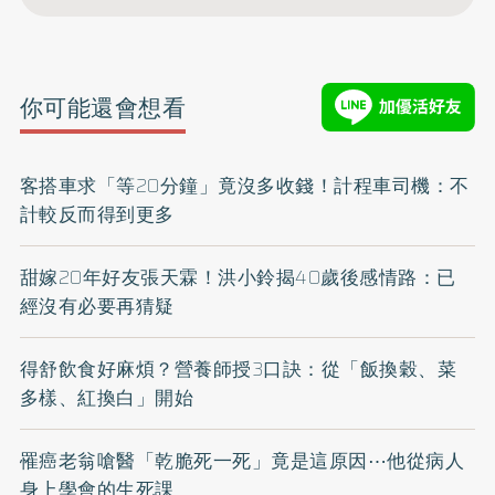
你可能還會想看
客搭車求「等20分鐘」竟沒多收錢！計程車司機：不
計較反而得到更多
甜嫁20年好友張天霖！洪小鈴揭40歲後感情路：已
經沒有必要再猜疑
得舒飲食好麻煩？營養師授3口訣：從「飯換穀、菜
多樣、紅換白」開始
罹癌老翁嗆醫「乾脆死一死」竟是這原因⋯他從病人
身上學會的生死課