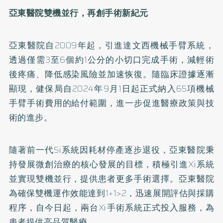
亞東醫院雙機並行，再創手術新紀元
亞東醫院自2009年起，引進達文西機械手臂系統，
透過僅需3至6個約1公分的小切口完成手術，減輕術
後疼痛、降低感染風險並加速恢復。隨臨床證據逐漸
顯現，健保局自2024年9月1日起正式納入65項機械
手臂手術費用的給付範圍，進一步促進醫療政策與技
術的進步。
隨著前一代Si系統因耗材停產逐步退役，亞東醫院秉
持發展微創治療的核心發展的目標，積極引進Xi系統
並實現雙機並行，提供患者更多手術選擇。亞東醫院
為確保雙機運作效能達到1+1>2，迅速展開評估與採購
程序，自今日起，兩台Xi手術系統正式投入服務，為
患者提供高品質醫療。