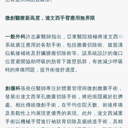
微創醫療新高度，達文西手臂應用無界限
一般外科
許志豪醫師指出，亞東醫院積極將達文西Xi
系統廣泛應用於各類手術，包括膽囊切除術、腹股溝
疝氣修補術及肝臟腫瘤切除術等。該系統設計的傷口
位置避開協助呼吸的肋骨下腹壁肌群，有效減少呼吸
時的疼痛問題，提升術後舒適度。
創傷科
張堯任醫師專注於體重管理與微創膽囊手術，
發展出達文西單孔膽囊切除手術，將疤痕隱藏於肚臍
處。相比傳統微創手術，在平均住院天數、術後疼痛
及美觀性上均展現更優秀的表現。此外，達文西減重
手術以機械手臂進行袖狀胃切除及腸繞道手術，其精