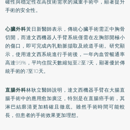
確性與穩定性在高技術需求的減重手術中，顯著提升
手術的安全性。
心臟外科
黃日新醫師表示，傳統心臟手術需正中胸骨
切開，而達文西機器人手臂系統僅需在左胸部開極小
的傷口，即可完成內乳動脈擷取及繞道手術。研究顯
示，使用達文西系統進行手術後，一年內血管暢通率
高達99%，平均住院天數縮短至2至7天，顯著優於傳
統手術的7至10天。
直腸外科
林耿立醫師說明，達文西機器手臂在大腸直
腸手術中的應用愈加廣泛，特別是在直腸癌手術，其
淋巴結廓清更加精確且徹底。雖然手術時間可能較
長，但患者的手術效果更加理想。